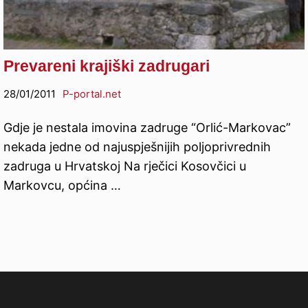
Prevareni krajiški zadrugari
28/01/2011
P-portal.net
Gdje je nestala imovina zadruge “Orlić-Markovac”
nekada jedne od najuspješnijih poljoprivrednih
zadruga u Hrvatskoj Na rječici Kosovčici u
Markovcu, općina …