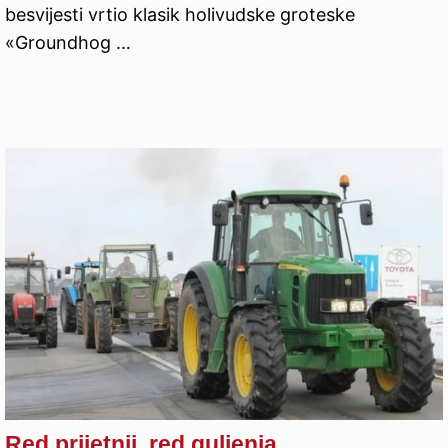
besvijesti vrtio klasik holivudske groteske
«Groundhog …
Red prijetnji, red guljenja