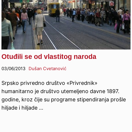
Otuđili se od vlastitog naroda
03/06/2013
Dušan Cvetanović
Srpsko privredno društvo «Privrednik»
humanitarno je društvo utemeljeno davne 1897.
godine, kroz čije su programe stipendiranja prošle
hiljade i hiljade …