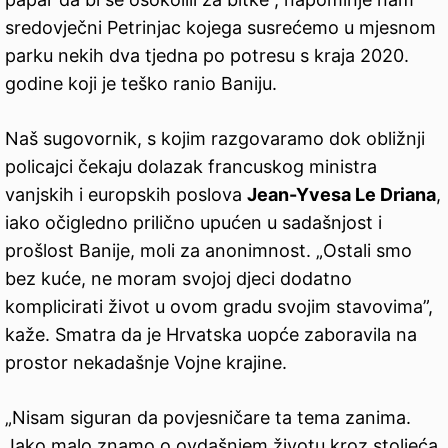
sredovječni Petrinjac kojega susrećemo u mjesnom
parku nekih dva tjedna po potresu s kraja 2020.
godine koji je teško ranio Baniju.
Naš sugovornik, s kojim razgovaramo dok obližnji
policajci čekaju dolazak francuskog ministra
vanjskih i europskih poslova
Jean-Yvesa Le Driana
,
iako očigledno prilično upućen u sadašnjost i
prošlost Banije, moli za anonimnost. „Ostali smo
bez kuće, ne moram svojoj djeci dodatno
komplicirati život u ovom gradu svojim stavovima”,
kaže. Smatra da je Hrvatska uopće zaboravila na
prostor nekadašnje Vojne krajine.
„Nisam siguran da povjesničare ta tema zanima.
Jako malo znamo o ovdašnjem životu kroz stoljeća,