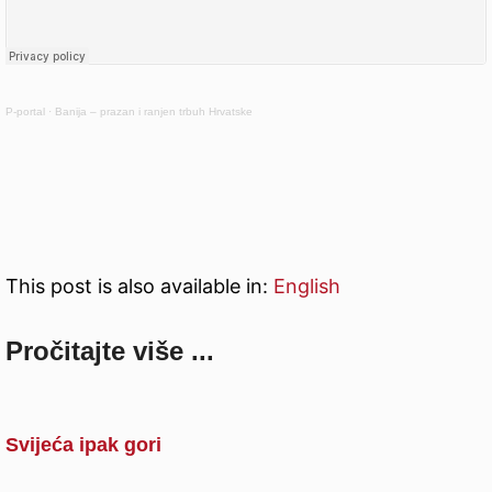
P-portal
·
Banija – prazan i ranjen trbuh Hrvatske
This post is also available in:
English
Pročitajte više ...
Svijeća ipak gori