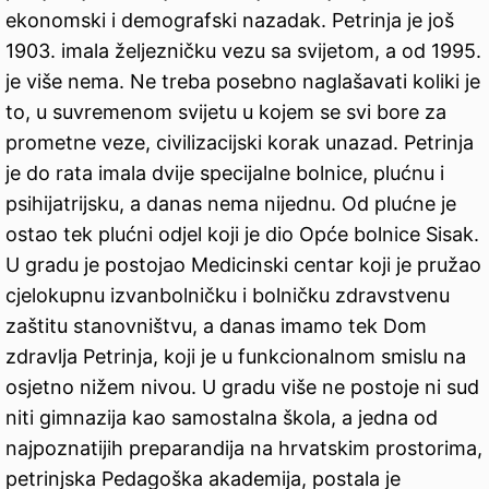
ekonomski i demografski nazadak. Petrinja je još
1903. imala željezničku vezu sa svijetom, a od 1995.
je više nema. Ne treba posebno naglašavati koliki je
to, u suvremenom svijetu u kojem se svi bore za
prometne veze, civilizacijski korak unazad. Petrinja
je do rata imala dvije specijalne bolnice, plućnu i
psihijatrijsku, a danas nema nijednu. Od plućne je
ostao tek plućni odjel koji je dio Opće bolnice Sisak.
U gradu je postojao Medicinski centar koji je pružao
cjelokupnu izvanbolničku i bolničku zdravstvenu
zaštitu stanovništvu, a danas imamo tek Dom
zdravlja Petrinja, koji je u funkcionalnom smislu na
osjetno nižem nivou. U gradu više ne postoje ni sud
niti gimnazija kao samostalna škola, a jedna od
najpoznatijih preparandija na hrvatskim prostorima,
petrinjska Pedagoška akademija, postala je