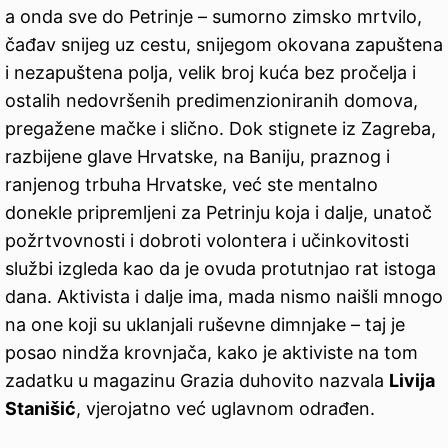
a onda sve do Petrinje – sumorno zimsko mrtvilo,
čađav snijeg uz cestu, snijegom okovana zapuštena
i nezapuštena polja, velik broj kuća bez pročelja i
ostalih nedovršenih predimenzioniranih domova,
pregažene mačke i slično. Dok stignete iz Zagreba,
razbijene glave Hrvatske, na Baniju, praznog i
ranjenog trbuha Hrvatske, već ste mentalno
donekle pripremljeni za Petrinju koja i dalje, unatoč
požrtvovnosti i dobroti volontera i učinkovitosti
službi izgleda kao da je ovuda protutnjao rat istoga
dana. Aktivista i dalje ima, mada nismo naišli mnogo
na one koji su uklanjali ruševne dimnjake – taj je
posao nindža krovnjača, kako je aktiviste na tom
zadatku u magazinu Grazia duhovito nazvala
Livija
Stanišić
, vjerojatno već uglavnom odrađen.