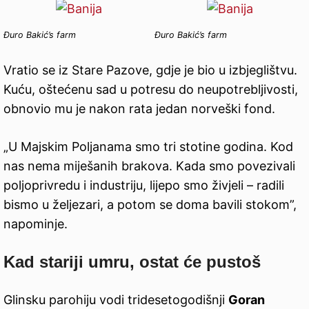
Đuro Bakić’s farm
Đuro Bakić’s farm
Vratio se iz Stare Pazove, gdje je bio u izbjeglištvu.
Kuću, oštećenu sad u potresu do neupotrebljivosti,
obnovio mu je nakon rata jedan norveški fond.
„U Majskim Poljanama smo tri stotine godina. Kod
nas nema miješanih brakova. Kada smo povezivali
poljoprivredu i industriju, lijepo smo živjeli – radili
bismo u željezari, a potom se doma bavili stokom”,
napominje.
Kad stariji umru, ostat će pustoš
Glinsku parohiju vodi tridesetogodišnji
Goran