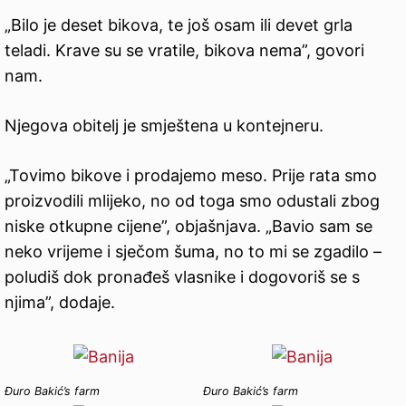
„Bilo je deset bikova, te još osam ili devet grla
teladi. Krave su se vratile, bikova nema”, govori
nam.
Njegova obitelj je smještena u kontejneru.
„Tovimo bikove i prodajemo meso. Prije rata smo
proizvodili mlijeko, no od toga smo odustali zbog
niske otkupne cijene”, objašnjava. „Bavio sam se
neko vrijeme i sječom šuma, no to mi se zgadilo –
poludiš dok pronađeš vlasnike i dogovoriš se s
njima”, dodaje.
Đuro Bakić’s farm
Đuro Bakić’s farm