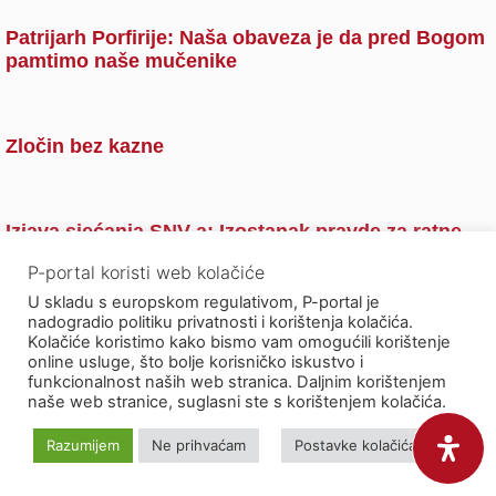
Patrijarh Porfirije: Naša obaveza je da pred Bogom
pamtimo naše mučenike
Zločin bez kazne
Izjava sjećanja SNV-a: Izostanak pravde za ratne
zločine počinjene nad srpskim civilima ostaje
P-portal koristi web kolačiće
otvorena rana
U skladu s europskom regulativom, P-portal je
nadogradio politiku privatnosti i korištenja kolačića.
Kolačiće koristimo kako bismo vam omogućili korištenje
online usluge, što bolje korisničko iskustvo i
funkcionalnost naših web stranica. Daljnim korištenjem
Ako imate prijedlog teme za nas, javite se
naše web stranice, suglasni ste s korištenjem kolačića.
na
portal@privrednik.net
Razumijem
Ne prihvaćam
Postavke kolačića
Pratite P-portal i na društvenim mrežama: