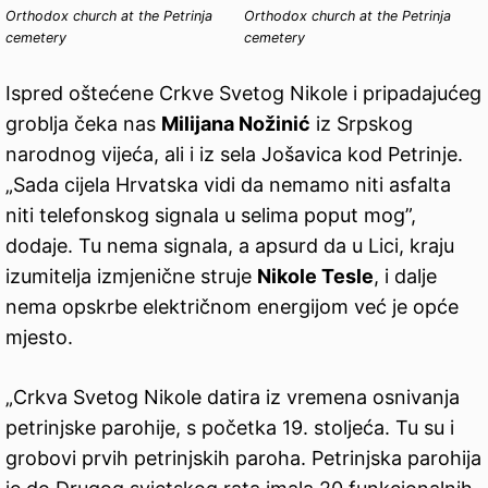
Orthodox church at the Petrinja
Orthodox church at the Petrinja
cemetery
cemetery
Ispred oštećene Crkve Svetog Nikole i pripadajućeg
groblja čeka nas
Milijana Nožinić
iz Srpskog
narodnog vijeća, ali i iz sela Jošavica kod Petrinje.
„Sada cijela Hrvatska vidi da nemamo niti asfalta
niti telefonskog signala u selima poput mog”,
dodaje. Tu nema signala, a apsurd da u Lici, kraju
izumitelja izmjenične struje
Nikole Tesle
, i dalje
nema opskrbe električnom energijom već je opće
mjesto.
„Crkva Svetog Nikole datira iz vremena osnivanja
petrinjske parohije, s početka 19. stoljeća. Tu su i
grobovi prvih petrinjskih paroha. Petrinjska parohija