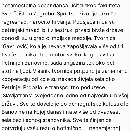
nesamostalna depandansa Učiteljskog fakulteta
Sveučilišta u Zagrebu. Sportski život je također
regresirao, naročito hrvanje. Podsjećam da su
petrinjski hrvači bili višestruki prvaci bivše države i
donosili su u grad olimpijske medalje. Tvornica
‘Gavrilović’, koja je nekada zapošljavala više od tri
tisuće radnika i bila motor svekolikog razvitka
Petrinje i Banovine, sada angažira tek oko pet
stotina ljudi. Vlasnik tvornice potpuno je zanemario
kooperaciju od koje su nekada živjela sela oko
Petrinje. Propalo je transportno poduzeće
‘Slavijatrans’, svojedobno jedno od najvećih u bivšoj
državi. Sve to dovelo je do demografske katastrofe
Banovine na kojoj danas imate više od dvadeset
sela bez ijednog stanovnika. Sve te činjenice
potvrđuju Vašu tezu o hotimičnoj ili nenamjernoj