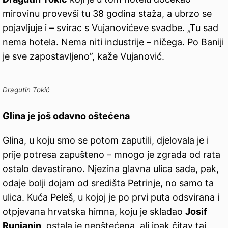
mirovinu provevši tu 38 godina staža, a ubrzo se
pojavljuje i – svirac s Vujanovićeve svadbe. „Tu sad
nema hotela. Nema niti industrije – ničega. Po Baniji
je sve zapostavljeno”, kaže Vujanović.
Dragutin Tokić
Glina je još odavno oštećena
Glina, u koju smo se potom zaputili, djelovala je i
prije potresa zapušteno – mnogo je zgrada od rata
ostalo devastirano. Njezina glavna ulica sada, pak,
odaje bolji dojam od središta Petrinje, no samo ta
ulica. Kuća Peleš, u kojoj je po prvi puta odsvirana i
otpjevana hrvatska himna, koju je skladao
Josif
Runjanin
, ostala je neoštećena, ali ipak čitav taj