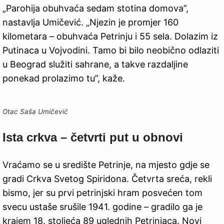
„Parohija obuhvaća sedam stotina domova”,
nastavlja Umičević. „Njezin je promjer 160
kilometara – obuhvaća Petrinju i 55 sela. Dolazim iz
Putinaca u Vojvodini. Tamo bi bilo neobično odlaziti
u Beograd služiti sahrane, a takve razdaljine
ponekad prolazimo tu”, kaže.
Otac Saša Umičević
Ista crkva – četvrti put u obnovi
Vraćamo se u središte Petrinje, na mjesto gdje se
gradi Crkva Svetog Spiridona. Četvrta sreća, rekli
bismo, jer su prvi petrinjski hram posvećen tom
svecu ustaše srušile 1941. godine – gradilo ga je
krajem 18. stoljeća 89 uglednih Petrinjaca. Novi