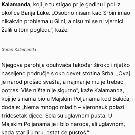
Kalamanda
, koji je tu stigao prije godinu i pol iz
okolice Banja Luke. „Osobno nisam kao Srbin imao
nikakvih problema u Glini, a nisu mi se ni vjernici
žalili u tom pogledu”, kaže.
Goran Kalamanda
Njegova parohija obuhvaća također široko i rijetko
naseljeno područje s oko devet stotina Srba. „Ovaj
je narod prošao svašta, a najmanje mu je trebao
potres. Više ništa nije sigurno”, kaže Kalamanda,
koji je s nama bio u Majskim Poljanama kod Bakića, i
dodaje: „Nema mnogo mladih – vjeronauk polazi
tridesetak djece. Sela su uglavnom pusta. U
Majskim Poljanama je i bilo naroda, ali uglavnom,
kada stariji umru, ostat će pustoš.”