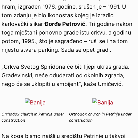
hram, izgrađen 1976. godine, srušen je – 1991. U
tom zdanju je bio ikonostas kojeg je izradio
karlovački slikar
Đorđe Petrović
. Tri godine nakon
toga mještani ponovno grade istu crkvu, a godinu
potom, 1995., što je sagrađeno – ruši se i na tom
mjestu stvara parking. Sada se opet gradi.
„Crkva Svetog Spiridona će biti lijepi ukras grada.
Građevinski, neće odudarati od okolnih zgrada,
nego će se uklopiti u ambijent”, kaže Umičević.
Orthodox church in Petrinja under
Orthodox church in Petrinja under
construction
construction
Na koga bismo naišli u središtu Petrinje u takvoj