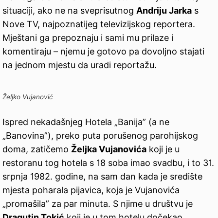
situaciji, ako ne na sveprisutnog
Andriju Jarka
s
Nove TV, najpoznatijeg televizijskog reportera.
Mještani ga prepoznaju i sami mu prilaze i
komentiraju – njemu je gotovo pa dovoljno stajati
na jednom mjestu da uradi reportažu.
Željko Vujanović
Ispred nekadašnjeg Hotela „Banija” (a ne
„Banovina”), preko puta porušenog parohijskog
doma, zatičemo
Željka Vujanovića
koji je u
restoranu tog hotela s 18 soba imao svadbu, i to 31.
srpnja 1982. godine, na sam dan kada je središte
mjesta poharala pijavica, koja je Vujanovića
„promašila” za par minuta. S njime u društvu je
Dragutin Tokić
koji je u tom hotelu dočekao