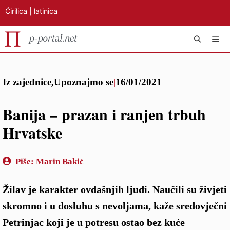
Ćirilica
|
latinica
Preskoči
IZB
na
Iz zajednice
,
Upoznajmo se
|
16/01/2021
sadržaj
Banija – prazan i ranjen trbuh
Hrvatske
Piše:
Marin Bakić
Žilav je karakter ovdašnjih ljudi. Naučili su živjeti
skromno i u dosluhu s nevoljama, kaže sredovječni
Petrinjac koji je u potresu ostao bez kuće