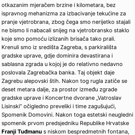
otkazanim mjeračem brzine i kilometara, bez
ispravnog mehanizma za izbacivanje tekućine za
pranje vjetrobrana, zbog čega smo nerijetko stajali
ne bismo li nabacali snijeg na vjetrobransko staklo
koje smo pomoću izlizanih brisača tako prali.
Krenuli smo iz središta Zagreba, s parkirališta
gradske uprave, gdje dominira devastirana i
sablasna zgrada u kojoj je do relativno nedavno
poslovala Zagrebačka banka. Taj objekt daje
Zagrebu alepovski štih. Nakon tog rugla zatiče se
deset metara dalje, za prostor između zgrade
gradske uprave i Koncertne dvorane „Vatroslav
Lisinski” očigledno preveliki i time zagušujući,
Spomenik Domovini. Nakon toga estetski neugledni
spomenik prvom predsjedniku Republike Hrvatske
Franji Tuđmanu
s niskom bespredmetnih fontana,