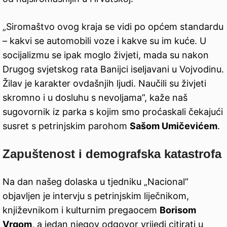
„Siromaštvo ovog kraja se vidi po općem standardu
– kakvi se automobili voze i kakve su im kuće. U
socijalizmu se ipak moglo živjeti, mada su nakon
Drugog svjetskog rata Banijci iseljavani u Vojvodinu.
Žilav je karakter ovdašnjih ljudi. Naučili su živjeti
skromno i u dosluhu s nevoljama”, kaže naš
sugovornik iz parka s kojim smo proćaskali čekajući
susret s petrinjskim parohom
Sašom Umičevićem
.
Zapuštenost i demografska katastrofa
Na dan našeg dolaska u tjedniku „Nacional”
objavljen je intervju s petrinjskim liječnikom,
književnikom i kulturnim pregaocem
Borisom
Vrgom
, a jedan njegov odgovor vrijedi citirati u