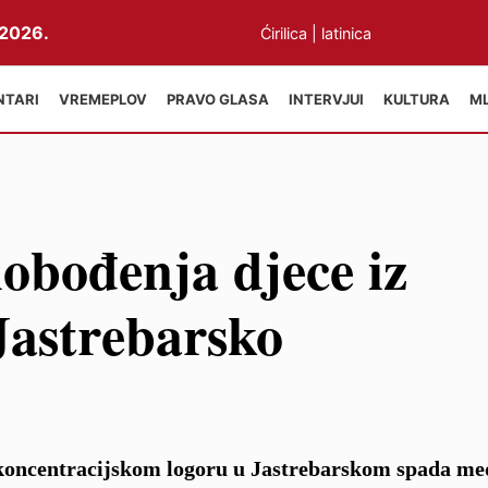
2026.
Ćirilica
|
latinica
NTARI
VREMEPLOV
PRAVO GLASA
INTERVJUI
KULTURA
M
lobođenja djece iz
Jastrebarsko
 koncentracijskom logoru u Jastrebarskom spada m