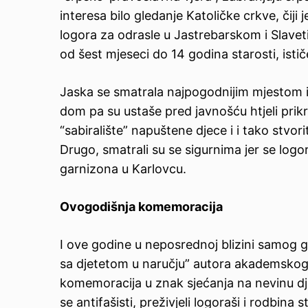
interesa bilo gledanje Katoličke crkve, čij
logora za odrasle u Jastrebarskom i Slavetić
od šest mjeseci do 14 godina starosti, isti
Jaska se smatrala najpogodnijim mjestom iz 
dom pa su ustaše pred javnošću htjeli prikri
“sabiralište” napuštene djece i i tako stvor
Drugo, smatrali su se sigurnima jer se logo
garnizona u Karlovcu.
Ovogodišnja komemoracija
I ove godine u neposrednoj blizini samog 
sa djetetom u naručju” autora akademskog
komemoracija u znak sjećanja na nevinu dj
se antifašisti, preživjeli logoraši i rodbina