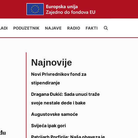
LADI
PODUZETNIK
NAJAVE
RADIO
FAKTI
Najnovije
Novi Privrednikov fond za
stipendiranje
Dragana Đukić: Sada unuci traže
svoje nestale dede i bake
Augustovske samoće
Svijeća ipak gori
eđu
Patrijarh Porfirije: Naša obaveza je