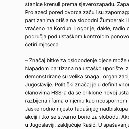
stanice krenuli prema sjeverozapadu. Zapalili
Prolazeći pored dvorca začuli su zapomaganj
partizanima otišla na slobodni Žumberak i 
vraćeno na Kordun. Logor je, dakle, radio 
područja pod ustaškom kontrolom ponovo j
četiri mjeseca.
– Značaj bitke za oslobođenje djece može s
Napadom partizana na ustaško uporište iz
demonstrirane su velika snaga i organizacija
Jugoslavije. Politički značaj je u definitiv
članovima HSS-a da se priklone novoj ustaš
razbijena i fama o njemu kao neospornom l
Jaske rodno mjesto tadašnjeg nadbiskup
akciji i tko se stvarno borio za slobodu. Ak
u Jugoslaviji, zaključuje Rašić. U spašavanju