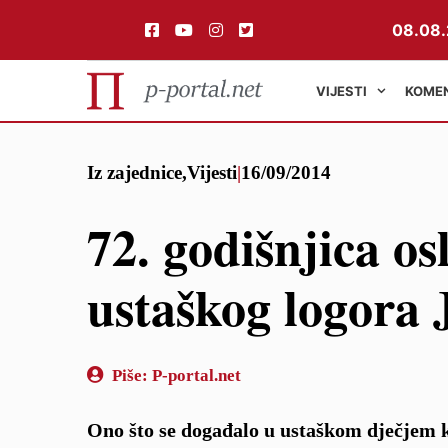
08.08.
VIJESTI
KOME
Preskoči
Iz zajednice
,
Vijesti
|
16/09/2014
na
sadržaj
72. godišnjica os
ustaškog logora 
Piše:
P-portal.net
Ono što se događalo u ustaškom dječjem