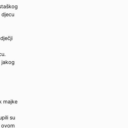
ustaškog
a djecu
dječji
cu.
e jakog
k majke
pili su
 O ovom