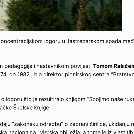
koncentracijskom logoru u Jastrebarskom spada međ
m pedagogije i nastavnikom povijesti
Tomom Rašiće
74. do 1982., bio direktor pionirskog centra “Bratstv
 o logoru što je rezultiralo knjigom “Spojimo naše ruke
ačke Školske knjige.
izdaju “zakonsku odredbu” o zabrani ćirilice, ukidanju 
a nacionalna i vjerska obilježja, a tome je iz vlastitih