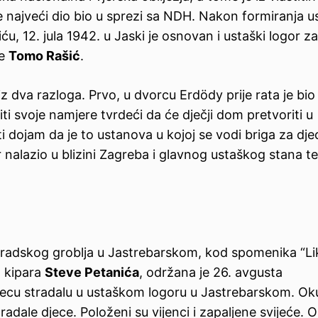
i je najveći dio bio u sprezi sa NDH. Nakon formiranja 
u, 12. jula 1942. u Jaski je osnovan i ustaški logor z
če
Tomo Rašić
.
dva razloga. Prvo, u dvorcu Erdödy prije rata je bio 
ti svoje namjere tvrdeći da će dječji dom pretvoriti u
iti dojam da je to ustanova u kojoj se vodi briga za dje
r nalazio u blizini Zagreba i glavnog ustaškog stana t
gradskog groblja u Jastrebarskom, kod spomenika “Li
 kipara
Steve Petanića
, održana je 26. avgusta
ecu stradalu u ustaškom logoru u Jastrebarskom. Oku
 stradale djece. Položeni su vijenci i zapaljene svijeće.