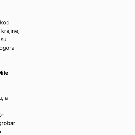
 kod
krajine,
 su
logora
Mile
u, a
o-
grobar
o