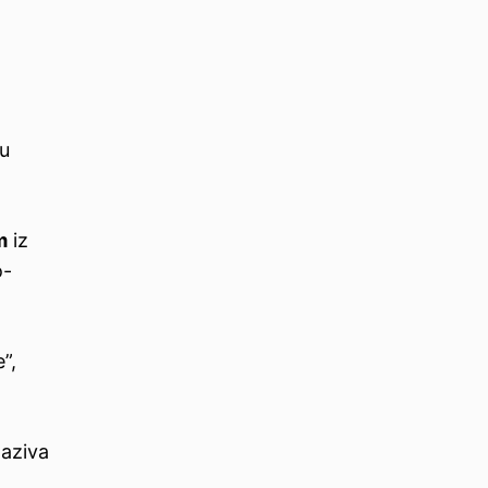
u
m
iz
o-
”,
naziva