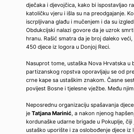
dječaka i djevojčica, kako bi ispostavljao 
katoličku vjeru i išla su na preodgajanje. K
iscrpljivana glađu i mučenjem i da su izgleda
Obdukcijski nalazi govore da je uzrok smrt
hranu. Rašić smatra da je broj daleko veći,
450 djece iz logora u Donjoj Reci.
Nasuprot tome, ustaška Nova Hrvatska u br
partizanskog ropstva oporavljaju se od pr
crne kape sa ustaškim znakom. Časne sestr
povijest Bosne i tjelesne vježbe. Među njim
Neposrednu organizaciju spašavanja djece,
je
Tatjana Marinić
, a nakon njenog hapšenj
kordunaške udarne brigade u Pokuplje, čiji
ustaško uporište i za oslobođenje djece iz 