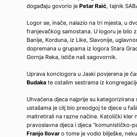
događaju govorio je
Petar Raić
, tajnik SA
Logor se, inače, nalazio na tri mjesta, u d
franjevačkog samostana. U logoru je bilo z
Banije, Korduna, iz Like, Slavonije, uglavno
dopremana u grupama iz logora Stara Gradiš
Gornja Reka, ističe naš sagovornik.
Uprava konclogora u Jaski povjerena je ča
Budaka
te ostalim sestrama iz kongregacij
Uhvaćena djeca najprije su kategorizirana s
ustašama je cilj bio preodgoj te djece u faš
maltretirali na razne načine. Katolički kler
pravoslavna djeca i djeca “komunističko-pa
Franjo Ilovar
o tome je vodio bilješke, neku