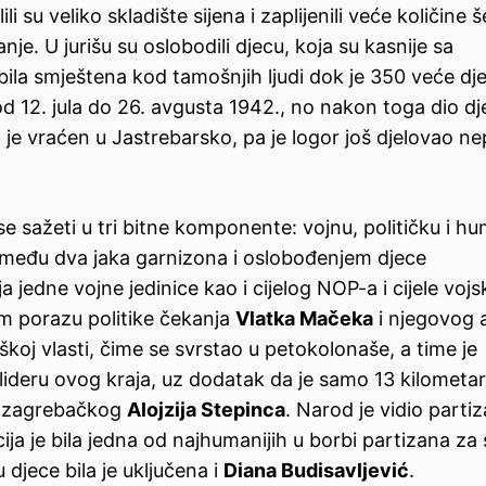
 su veliko skladište sijena i zaplijenili veće količine 
e. U jurišu su oslobodili djecu, koja su kasnije sa
bila smještena kod tamošnjih ljudi dok je 350 veće dj
od 12. jula do 26. avgusta 1942., no nakon toga dio dj
e vraćen u Jastrebarsko, pa je logor još djelovao n
e sažeti u tri bitne komponente: vojnu, političku i h
među dva jaka garnizona i oslobođenjem djece
 jedne vojne jedinice kao i cijelog NOP-a i cijele vojs
nom porazu politike čekanja
Vlatka Mačeka
i njegovog 
koj vlasti, čime se svrstao u petokolonaše, a time je
ideru ovog kraja, uz dodatak da je samo 13 kilometa
a zagrebačkog
Alojzija Stepinca
. Narod je vidio parti
cija je bila jedna od najhumanijih u borbi partizana za
 djece bila je uključena i
Diana Budisavljević
.