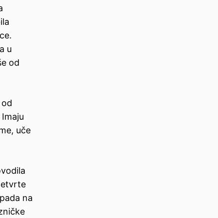
a
ila
ece.
a u
še od
 od
 Imaju
sme, uče
vodila
etvrte
apada na
ezničke