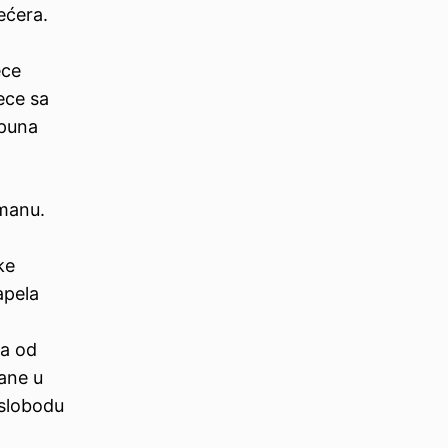
šećera.
ece
ece sa
epuna
umanu.
ke
apela
ra od
zane u
 slobodu