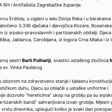
BA RH i Antifašista Zagrebačke županije.
vorcu Erdödy, u ciglani u selu Donja Reka i u barakama
atočeno 3.336 dječaka i djevojčica Kozare, Bosanske 
m iz srpsko-pravoslavnih i partizanskih obitelji. Djeca
ka, Jablanca, Cerobljana, iz logora Crna Mlaka i iz 
snoj sestri
Barti Pulhariji
, svastici ustaškog zločinca
e sv. Vinka Paulskog.
 obzirom na zdravstveno stanje i tjelesnu konstitucij
ističkom duhu. Djecu su oblačili u ustaške uniforme i
 nije dozvolio “hereticima” ukop na groblju pa su srpsk
rtizanskih bandi” sahranjivana izvan groblja. Mjesni 
 vrstu dnevnika, upisujući koliko je svaki dan pokopa