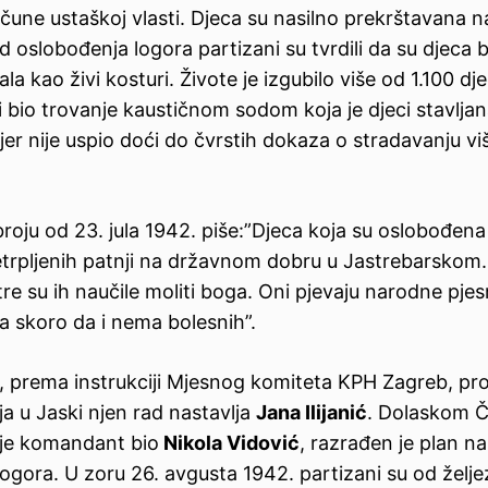
račune ustaškoj vlasti. Djeca su nasilno prekrštavana n
od oslobođenja logora partizani su tvrdili da su djeca b
la kao živi kosturi. Živote je izgubilo više od 1.100 dj
i bio trovanje kaustičnom sodom koja je djeci stavljan
 jer nije uspio doći do čvrstih dokaza o stradavanju vi
oju od 23. jula 1942. piše:”Djeca koja su oslobođena
etrpljenih patnji na državnom dobru u Jastrebarskom.
e su ih naučile moliti boga. Oni pjevaju narodne pje
a skoro da i nema bolesnih”.
 prema instrukciji Mjesnog komiteta KPH Zagreb, pro
a u Jaski njen rad nastavlja
Jana Ilijanić
. Dolaskom Č
 je komandant bio
Nikola Vidović
, razrađen je plan n
logora. U zoru 26. avgusta 1942. partizani su od želj