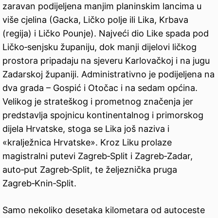
zaravan podijeljena manjim planinskim lancima u
više cjelina (Gacka, Ličko polje ili Lika, Krbava
(regija) i Ličko Pounje). Najveći dio Like spada pod
Ličko‑senjsku županiju, dok manji dijelovi ličkog
prostora pripadaju na sjeveru Karlovačkoj i na jugu
Zadarskoj županiji. Administrativno je podijeljena na
dva grada – Gospić i Otočac i na sedam općina.
Velikog je strateškog i prometnog značenja jer
predstavlja spojnicu kontinentalnog i primorskog
dijela Hrvatske, stoga se Lika još naziva i
«kralježnica Hrvatske». Kroz Liku prolaze
magistralni putevi Zagreb‑Split i Zagreb‑Zadar,
auto‑put Zagreb‑Split, te željeznička pruga
Zagreb‑Knin‑Split.
Samo nekoliko desetaka kilometara od autoceste