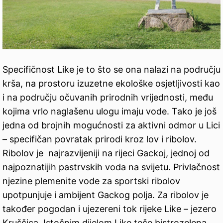
Specifičnost Like je to što se ona nalazi na području
krša, na prostoru izuzetne ekološke osjetljivosti kao
i na području očuvanih prirodnih vrijednosti, među
kojima vrlo naglašenu ulogu imaju vode. Tako je još
jedna od brojnih mogućnosti za aktivni odmor u Lici
– specifičan povratak prirodi kroz lov i ribolov.
Ribolov je najrazvijeniji na rijeci Gackoj, jednoj od
najpoznatijih pastrvskih voda na svijetu. Privlačnost
njezine plemenite vode za sportski ribolov
upotpunjuje i ambijent Gackog polja. Za ribolov je
također pogodan i ujezereni tok rijeke Like – jezero
Kruščica. Istočnim dijelom Like teče bistrozelena