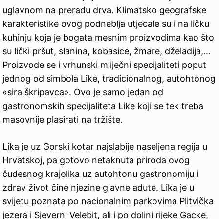
uglavnom na preradu drva. Klimatsko geografske
karakteristike ovog podneblja utjecale su i na ličku
kuhinju koja je bogata mesnim proizvodima kao što
su lički pršut, slanina, kobasice, žmare, dželadija,…
Proizvode se i vrhunski mliječni specijaliteti poput
jednog od simbola Like, tradicionalnog, autohtonog
«sira škripavca». Ovo je samo jedan od
gastronomskih specijaliteta Like koji se tek treba
masovnije plasirati na tržište.
Lika je uz Gorski kotar najslabije naseljena regija u
Hrvatskoj, pa gotovo netaknuta priroda ovog
čudesnog krajolika uz autohtonu gastronomiju i
zdrav život čine njezine glavne adute. Lika je u
svijetu poznata po nacionalnim parkovima Plitvička
jezera i Sjeverni Velebit, ali i po dolini rijeke Gacke,