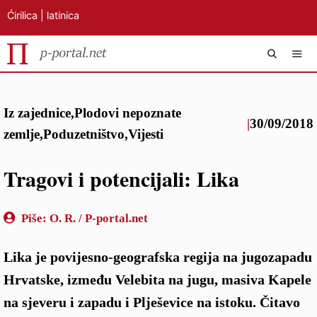
Ćirilica
|
latinica
Preskoči
IZB
na
Iz zajednice
,
Plodovi nepoznate
sadržaj
|
30/09/2018
zemlje
,
Poduzetništvo
,
Vijesti
Tragovi i potencijali: Lika
Piše:
O. R. / P-portal.net
Lika je povijesno‑geografska regija na jugozapadu
Hrvatske, između Velebita na jugu, masiva Kapele
na sjeveru i zapadu i Plješevice na istoku. Čitavo