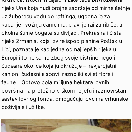
rijeka Una koja nudi brojne sadržaje od mirne šetnje
uz žuboreću vodu do raftinga, ugodna je za
kupanje i vožnju čamcima, pravi je raj za ribiče, a
okolne šume bogate su divljači. Prekrasna i čista
rijeka Zrmanja, koja izvire ispod planine Poštak u
Lici, poznata je kao jedna od najljepših rijeka u
Europi i to ne samo zbog svoje bistrine nego i
čudesne okolice koja ju okružuje – nevjerojatni
kanjon, čudesni slapovi, raznoliki svijet flore i
faune… Gotovo pola milijuna hektara lovnih
površina na pretežno krškom reljefu i raznovrstan
sastav lovnog fonda, omogućuju lovcima vrhunske
doživljaje i užitke.