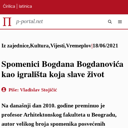
Ćirilica
|
latinica
Preskoči
IZB
na
Iz zajednice
,
Kultura
,
Vijesti
,
Vremeplov
|
18/06/2021
sadržaj
Spomenici Bogdana Bogdanovića
kao igrališta koja slave život
Piše:
Vladislav Stojičić
Na današnji dan 2010. godine preminuo je
profesor Arhitektonskog fakulteta u Beogradu,
autor velikog broja spomenika posvećenih