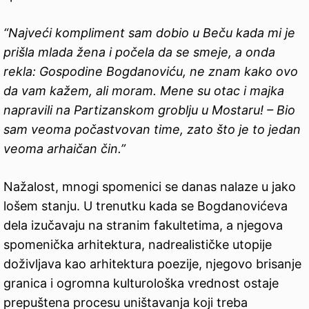
“Najveći kompliment sam dobio u Beču kada mi je
prišla mlada žena i počela da se smeje, a onda
rekla: Gospodine Bogdanoviću, ne znam kako ovo
da vam kažem, ali moram. Mene su otac i majka
napravili na Partizanskom groblju u Mostaru! – Bio
sam veoma počastvovan time, zato što je to jedan
veoma arhaičan čin.”
Nažalost, mnogi spomenici se danas nalaze u jako
lošem stanju. U trenutku kada se Bogdanovićeva
dela izučavaju na stranim fakultetima, a njegova
spomenička arhitektura, nadrealističke utopije
doživljava kao arhitektura poezije, njegovo brisanje
granica i ogromna kulturološka vrednost ostaje
prepuštena procesu uništavanja koji treba