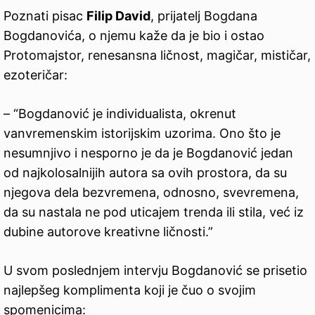
Poznati pisac
Filip David
, prijatelj Bogdana
Bogdanovića, o njemu kaže da je bio i ostao
Protomajstor, renesansna ličnost, magičar, mističar,
ezoteričar:
– “Bogdanović je individualista, okrenut
vanvremenskim istorijskim uzorima. Ono što je
nesumnjivo i nesporno je da je Bogdanović jedan
od najkolosalnijih autora sa ovih prostora, da su
njegova dela bezvremena, odnosno, svevremena,
da su nastala ne pod uticajem trenda ili stila, već iz
dubine autorove kreativne ličnosti.”
U svom poslednjem intervju Bogdanović se prisetio
najlepšeg komplimenta koji je čuo o svojim
spomenicima: