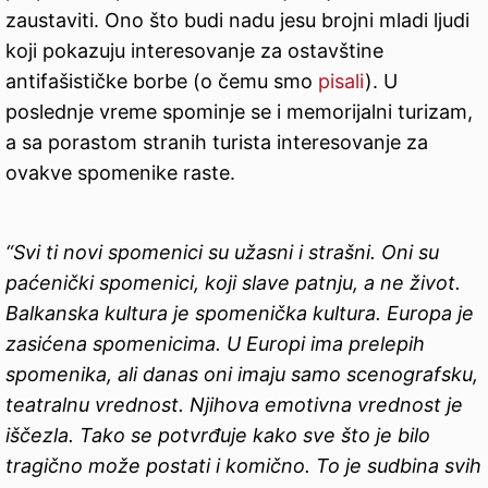
zaustaviti. Ono što budi nadu jesu brojni mladi ljudi
koji pokazuju interesovanje za ostavštine
antifašističke borbe (o čemu smo
pisali
). U
poslednje vreme spominje se i memorijalni turizam,
a sa porastom stranih turista interesovanje za
ovakve spomenike raste.
“Svi ti novi spomenici su užasni i strašni. Oni su
paćenički spomenici, koji slave patnju, a ne život.
Balkanska kultura je spomenička kultura. Europa je
zasićena spomenicima. U Europi ima prelepih
spomenika, ali danas oni imaju samo scenografsku,
teatralnu vrednost. Njihova emotivna vrednost je
iščezla. Tako se potvrđuje kako sve što je bilo
tragično može postati i komično. To je sudbina svih