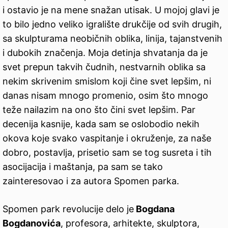
i ostavio je na mene snažan utisak. U mojoj glavi je
to bilo jedno veliko igralište drukčije od svih drugih,
sa skulpturama neobičnih oblika, linija, tajanstvenih
i dubokih značenja. Moja detinja shvatanja da je
svet prepun takvih čudnih, nestvarnih oblika sa
nekim skrivenim smislom koji čine svet lepšim, ni
danas nisam mnogo promenio, osim što mnogo
teže nailazim na ono što čini svet lepšim. Par
decenija kasnije, kada sam se oslobodio nekih
okova koje svako vaspitanje i okruženje, za naše
dobro, postavlja, prisetio sam se tog susreta i tih
asocijacija i maštanja, pa sam se tako
zainteresovao i za autora Spomen parka.
Spomen park revolucije delo je
Bogdana
Bogdanovića
, profesora, arhitekte, skulptora,