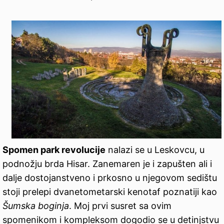
Spomen park revolucije
nalazi se u Leskovcu, u
podnožju brda Hisar. Zanemaren je i zapušten ali i
dalje dostojanstveno i prkosno u njegovom sedištu
stoji prelepi dvanetometarski kenotaf poznatiji kao
Šumska boginja
. Moj prvi susret sa ovim
spomenikom i kompleksom dogodio se u detinjstvu