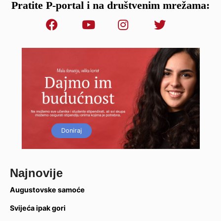
Pratite P-portal i na društvenim mrežama:
Doniraj
Najnovije
Augustovske samoće
Svijeća ipak gori