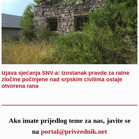
Izjava sjećanja SNV-a: Izostanak pravde za ratne
zločine počinjene nad srpskim civilima ostaje
otvorena rana
Ako imate prijedlog teme za nas, javite se
na
portal@privrednik.net