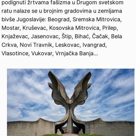
podignuti žrtvama fašizma u Drugom svetskom
ratu nalaze se u brojnim gradovima u zemljama
bivše Jugoslavije: Beograd, Sremska Mitrovica,
Mostar, Kruševac, Kosovska Mitrovica, Prilep,
Knjaževac, Jasenovac, Štip, Bihać, Čačak, Bela
Crkva, Novi Travnik, Leskovac, Ivangrad,
Vlasotince, Vukovar, Vrnjačka Banja…