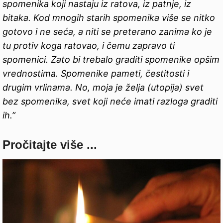
spomenika koji nastaju iz ratova, iz patnje, iz
bitaka. Kod mnogih starih spomenika više se nitko
gotovo i ne seća, a niti se preterano zanima ko je
tu protiv koga ratovao, i čemu zapravo ti
spomenici. Zato bi trebalo graditi spomenike opšim
vrednostima. Spomenike pameti, čestitosti i
drugim vrlinama. No, moja je želja (utopija) svet
bez spomenika, svet koji neće imati razloga graditi
ih.”
Pročitajte više ...