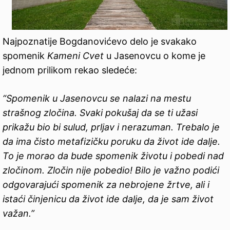
Najpoznatije Bogdanovićevo delo je svakako
spomenik
Kameni Cvet
u Jasenovcu o kome je
jednom prilikom rekao sledeće:
“Spomenik u Jasenovcu se nalazi na mestu
strašnog zločina. Svaki pokušaj da se ti užasi
prikažu bio bi sulud, prljav i nerazuman. Trebalo je
da ima čisto metafizičku poruku da život ide dalje.
To je morao da bude spomenik životu i pobedi nad
zločinom. Zločin nije pobedio! Bilo je važno podići
odgovarajući spomenik za nebrojene žrtve, ali i
istaći činjenicu da život ide dalje, da je sam život
važan.”