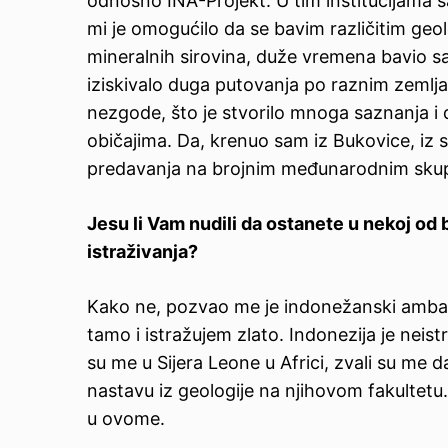
odnosno INA-Projekt. U tim institucijama 
mi je omogućilo da se bavim različitim geol
mineralnih sirovina, duže vremena bavio s
iziskivalo duga putovanja po raznim zemlj
nezgode, što je stvorilo mnoga saznanja i 
običajima. Da, krenuo sam iz Bukovice, iz 
predavanja na brojnim međunarodnim skupo
Jesu li Vam nudili da ostanete u nekoj od b
istraživanja?
Kako ne, pozvao me je indonežanski ambas
tamo i istražujem zlato. Indonezija je nei
su me u Sijera Leone u Africi, zvali su me d
nastavu iz geologije na njihovom fakultetu.
u ovome.