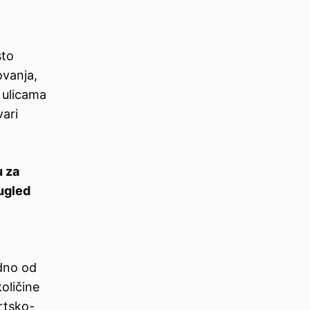
sto
ovanja,
 ulicama
ari
u za
 ugled
edno od
oličine
ortsko-