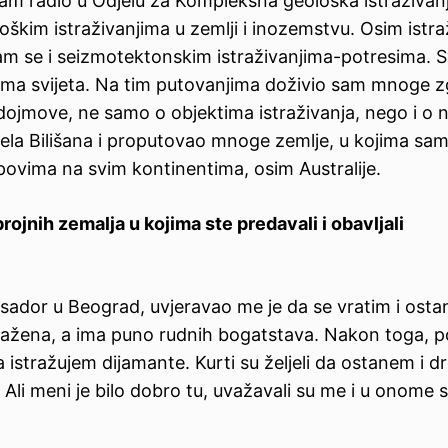
sam radio u Odjelu za Kompleksna geološka istraživan
oškim istraživanjima u zemlji i inozemstvu. Osim istra
am se i seizmotektonskim istraživanjima-potresima. S
ama svijeta. Na tim putovanjima doživio sam mnoge z
dojmove, ne samo o objektima istraživanja, nego i o n
sela Bilišana i proputovao mnoge zemlje, u kojima sa
vima na svim kontinentima, osim Australije.
rojnih zemalja u kojima ste predavali i obavljali
ador u Beograd, uvjeravao me je da se vratim i ost
stražena, a ima puno rudnih bogatstava. Nakon toga, p
a istražujem dijamante. Kurti su željeli da ostanem i d
 Ali meni je bilo dobro tu, uvažavali su me i u onome s