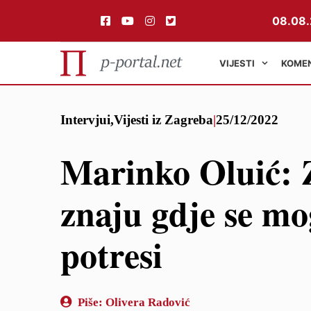
08.08.
VIJESTI
KOME
Preskoči
Intervjui
,
Vijesti iz Zagreba
|
25/12/2022
na
sadržaj
Marinko Oluić: 
znaju gdje se mo
potresi
Piše:
Olivera Radović