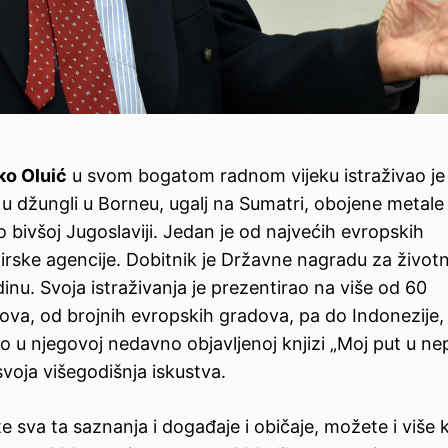
ko Oluić
u svom bogatom radnom vijeku istraživao je 
o u džungli u Borneu, ugalj na Sumatri, obojene metale
o bivšoj Jugoslaviji. Jedan je od najvećih evropskih
rske agencije. Dobitnik je Državne nagradu za životn
inu. Svoja istraživanja je prezentirao na više od 60
va, od brojnih evropskih gradova, pa do Indonezije,
ano u njegovoj nedavno objavljenoj knjizi „Moj put u n
svoja višegodišnja iskustva.
e sva ta saznanja i događaje i običaje, možete i više 