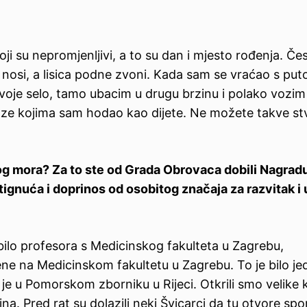
i su nepromjenljivi, a to su dan i mjesto rođenja. Če
nosi, a lisica podne zvoni. Kada sam se vraćao s put
voje selo, tamo ubacim u drugu brzinu i polako vozim
ze kojima sam hodao kao dijete. Ne možete takve stv
skog mora? Za to ste od Grada Obrovaca dobili Nagrad
ignuća i doprinos od osobitog značaja za razvitak i
 bilo profesora s Medicinskog fakulteta u Zagrebu,
ene na Medicinskom fakultetu u Zagrebu. To je bilo j
 je u Pomorskom zborniku u Rijeci. Otkrili smo velike k
na. Pred rat su dolazili neki Švicarci da tu otvore sp