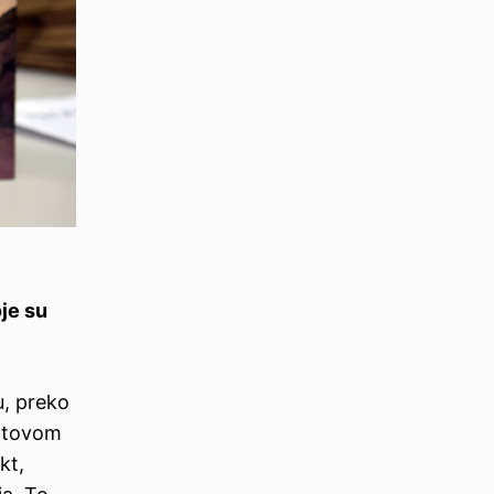
je su
u, preko
ldtovom
kt,