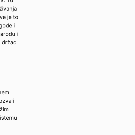
ja. To
živanja
ve je to
gode i
arodu i
m držao
anem
ozvali
ržim
istemu i