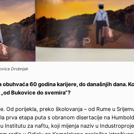
Jovica Drobnjak
ja obuhvaća 60 godina karijere, do današnjih dana. Ko
u „od Bukovice do svemira“?
me. Od porijekla, preko školovanja – od Rume u Srijem
šila prva etapa puta s obranom disertacije na Humbo
u Institutu za naftu, koji mijenja naziv u Industroproje