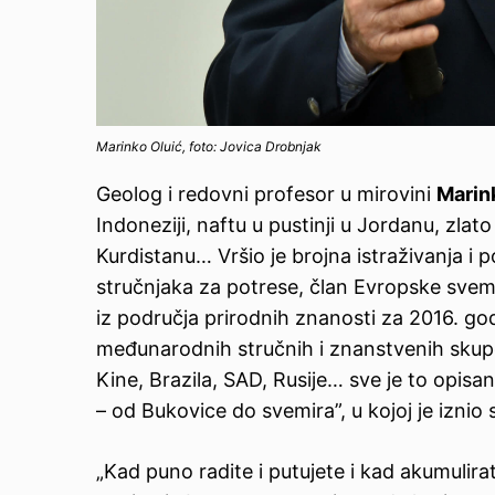
Marinko Oluić, foto: Jovica Drobnjak
Geolog i redovni profesor u mirovini
Marin
Indoneziji, naftu u pustinji u Jordanu, zlat
Kurdistanu… Vršio je brojna istraživanja i p
stručnjaka za potrese, član Evropske svemi
iz područja prirodnih znanosti za 2016. god
međunarodnih stručnih i znanstvenih skupo
Kine, Brazila, SAD, Rusije… sve je to opis
– od Bukovice do svemira”, u kojoj je iznio 
„Kad puno radite i putujete i kad akumulirat