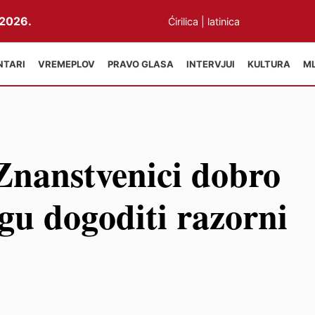
2026.
Ćirilica
|
latinica
NTARI
VREMEPLOV
PRAVO GLASA
INTERVJUI
KULTURA
M
Znanstvenici dobro
gu dogoditi razorni