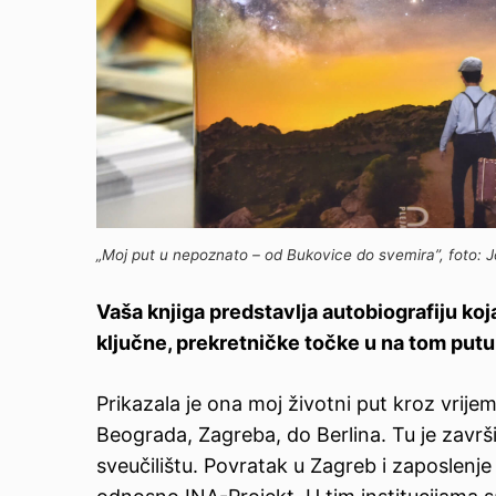
„Moj put u nepoznato – od Bukovice do svemira”, foto: 
Vaša knjiga predstavlja autobiografiju ko
ključne, prekretničke točke u na tom put
Prikazala je ona moj životni put kroz vrije
Beograda, Zagreba, do Berlina. Tu je zavr
sveučilištu. Povratak u Zagreb i zaposlenje 