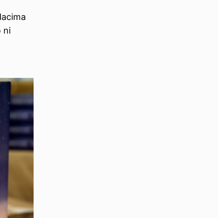
odacima
 ni