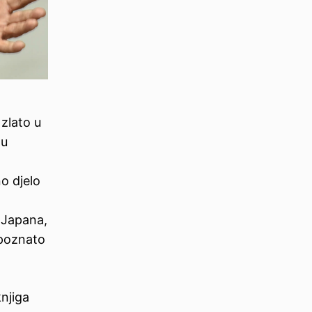
zlato u
 u
o djelo
 Japana,
epoznato
knjiga