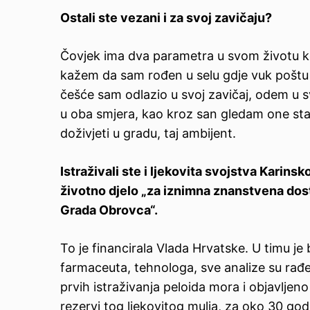
Ostali ste vezani i za svoj zavičaju?
Čovjek ima dva parametra u svom životu koj
kažem da sam rođen u selu gdje vuk poštu 
češće sam odlazio u svoj zavičaj, odem u s
u oba smjera, kao kroz san gledam one sta
doživjeti u gradu, taj ambijent.
Istraživali ste i ljekovita svojstva Karin
životno djelo „za iznimna znanstvena dost
Grada Obrovca“.
To je financirala Vlada Hrvatske. U timu je
farmaceuta, tehnologa, sve analize su rađ
prvih istraživanja peloida mora i objavljeno
rezervi tog ljekovitog mulja, za oko 30 godi