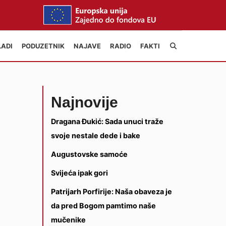
LADI
PODUZETNIK
NAJAVE
RADIO
FAKTI
Najnovije
Dragana Đukić: Sada unuci traže
svoje nestale dede i bake
Augustovske samoće
Svijeća ipak gori
Patrijarh Porfirije: Naša obaveza je
da pred Bogom pamtimo naše
mučenike