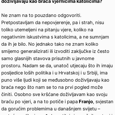
doživljavaju kao braća vjernicima katolicima?
Ne znam na to pouzdano odgovoriti.
Pretpostavljam da nepovjerenje, pa i strah, nisu
toliko utemeljeni na pitanju vjere, koliko na
negativnim iskustvima s katolicima, a ne sumnjam
da ih je bilo. No jednako tako ne znam koliko
smijemo generalizirati ili izvoditi zaključke iz često
samo glasnijih stavova prisutnih u javnome
prostoru. Nadam se da, unatoč utjecaju što ih imaju
posljedice loših politika i u Hrvatskoj i u Srbiji, ima
puno više ljudi koji se međusobno doživljavaju kao
braća nego što nam se to na prvi pogled može
činiti. Osobno sve kršćane doživljavam kao svoju
braću po vjeri, a na to potiče i papa
Franjo
, svjestan
da gorućim problemima u današnjem svijetu –