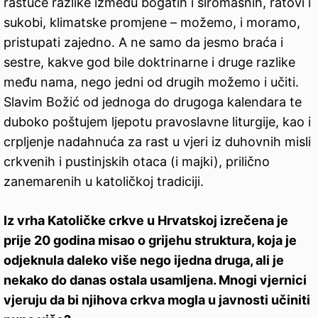
rastuće razlike između bogatih i siromašnih, ratovi i
sukobi, klimatske promjene – možemo, i moramo,
pristupati zajedno. A ne samo da jesmo braća i
sestre, kakve god bile doktrinarne i druge razlike
među nama, nego jedni od drugih možemo i učiti.
Slavim Božić od jednoga do drugoga kalendara te
duboko poštujem ljepotu pravoslavne liturgije, kao i
crpljenje nadahnuća za rast u vjeri iz duhovnih misli
crkvenih i pustinjskih otaca (i majki), prilično
zanemarenih u katoličkoj tradiciji.
Iz vrha Katoličke crkve u Hrvatskoj izrečena je
prije 20 godina misao o grijehu struktura, koja je
odjeknula daleko više nego ijedna druga, ali je
nekako do danas ostala usamljena. Mnogi vjernici
vjeruju da bi njihova crkva mogla u javnosti učiniti