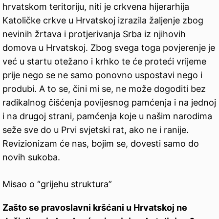
hrvatskom teritoriju, niti je crkvena hijerarhija
Katoličke crkve u Hrvatskoj izrazila žaljenje zbog
nevinih žrtava i protjerivanja Srba iz njihovih
domova u Hrvatskoj. Zbog svega toga povjerenje je
već u startu otežano i krhko te će proteći vrijeme
prije nego se ne samo ponovno uspostavi nego i
produbi. A to se, čini mi se, ne može dogoditi bez
radikalnog čišćenja povijesnog pamćenja i na jednoj
i na drugoj strani, pamćenja koje u našim narodima
seže sve do u Prvi svjetski rat, ako ne i ranije.
Revizionizam će nas, bojim se, dovesti samo do
novih sukoba.
Misao o “grijehu struktura”
Zašto se pravoslavni kršćani u Hrvatskoj ne