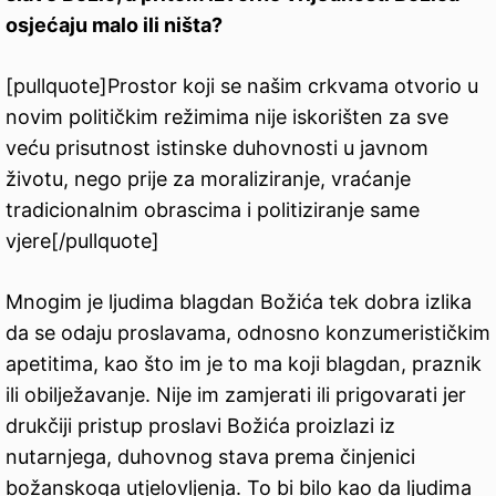
osjećaju malo ili ništa?
[pullquote]Prostor koji se našim crkvama otvorio u
novim političkim režimima nije iskorišten za sve
veću prisutnost istinske duhovnosti u javnom
životu, nego prije za moraliziranje, vraćanje
tradicionalnim obrascima i politiziranje same
vjere[/pullquote]
Mnogim je ljudima blagdan Božića tek dobra izlika
da se odaju proslavama, odnosno konzumerističkim
apetitima, kao što im je to ma koji blagdan, praznik
ili obilježavanje. Nije im zamjerati ili prigovarati jer
drukčiji pristup proslavi Božića proizlazi iz
nutarnjega, duhovnog stava prema činjenici
božanskoga utjelovljenja. To bi bilo kao da ljudima