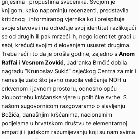
grijesima i propustima svećenika. Svojom je
knjigom, kako napominju recenzenti, predstavila
kritičnog i informiranog vjernika koji preispituje
svoje stavove i ne određuje svoj identitet razlikujući
se od drugih ili pak mrzeći ih, nego identitet gradi u
sebi, krećući svojim djelovanjem ususret drugima.
Treba reći i to da je prošle godine, zajedno s
Anom
Raffai
i
Vesnom Zovkić
, Jadranka Brnčić dobila
nagradu “Krunoslav Sukić” osječkog Centra za mir i
nenasilje zato što javno osudila veličanje NDH u
crkvenom i javnom prostoru, odnosno opću
zloupotrebu kršćanske vjere u političke svrhe. S
našom sugovornicom razgovaramo o slavljenju
Božića, današnjim kršćanima, nacionalnim
podjelama u hrvatskom društvu te elementarnoj
empatiji i ljudskom razumijevanju koji su nam svima