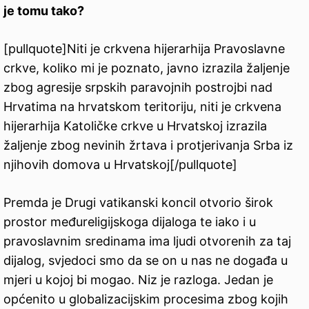
je tomu tako?
[pullquote]Niti je crkvena hijerarhija Pravoslavne
crkve, koliko mi je poznato, javno izrazila žaljenje
zbog agresije srpskih paravojnih postrojbi nad
Hrvatima na hrvatskom teritoriju, niti je crkvena
hijerarhija Katoličke crkve u Hrvatskoj izrazila
žaljenje zbog nevinih žrtava i protjerivanja Srba iz
njihovih domova u Hrvatskoj[/pullquote]
Premda je Drugi vatikanski koncil otvorio širok
prostor međureligijskoga dijaloga te iako i u
pravoslavnim sredinama ima ljudi otvorenih za taj
dijalog, svjedoci smo da se on u nas ne događa u
mjeri u kojoj bi mogao. Niz je razloga. Jedan je
općenito u globalizacijskim procesima zbog kojih