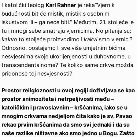
I katolički teolog
Karl Rahner
je reka”Vjernik
budućnosti bit će mistik, mistik s osobnim
iskustvom ili – ga neće biti.” Međutim, 21. stoljeće je
tu i mnogi sebe smatraju vjernicima. No pitanja su:
kakvo
to stoljeće proizvodimo i
kakvi
smo vjernici?
Odnosno, postajemo li sve više umjetnim bićima
nesvjesnima svoje ukorijenjenosti u duhovnome, u
transcendentalnome? Te koliko same crkve možda
pridonose toj nesvjesnosti?
Prostor religioznosti u ovoj regiji doživljava se kao
prostor animoziteta i netrpeljivosti među –
katoličkim i pravoslavnim – kršćanima, iako se u
mnogim crkvama nedjeljom čita kako je sv. Pavao
rekao prvim kršćanima da smo svi jednaki i da su
naše razlike ništavne ako smo jedno u Bogu. Zašto