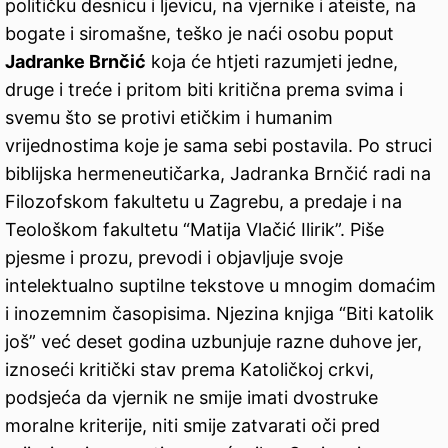
političku desnicu i ljevicu, na vjernike i ateiste, na
bogate i siromašne, teško je naći osobu poput
Jadranke Brnčić
koja će htjeti razumjeti jedne,
druge i treće i pritom biti kritična prema svima i
svemu što se protivi etičkim i humanim
vrijednostima koje je sama sebi postavila. Po struci
biblijska hermeneutičarka, Jadranka Brnčić radi na
Filozofskom fakultetu u Zagrebu, a predaje i na
Teološkom fakultetu “Matija Vlačić Ilirik”. Piše
pjesme i prozu, prevodi i objavljuje svoje
intelektualno suptilne tekstove u mnogim domaćim
i inozemnim časopisima. Njezina knjiga “Biti katolik
još” već deset godina uzbunjuje razne duhove jer,
iznoseći kritički stav prema Katoličkoj crkvi,
podsjeća da vjernik ne smije imati dvostruke
moralne kriterije, niti smije zatvarati oči pred