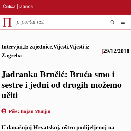
Ćirilica
|
latinica
Preskoči
IZB
na
Intervjui
,
Iz zajednice
,
Vijesti
,
Vijesti iz
sadržaj
|
29/12/2018
Zagreba
Jadranka Brnčić: Braća smo i
sestre i jedni od drugih možemo
učiti
Piše:
Bojan Munjin
U današnjoj Hrvatskoj, oštro podijeljenoj na