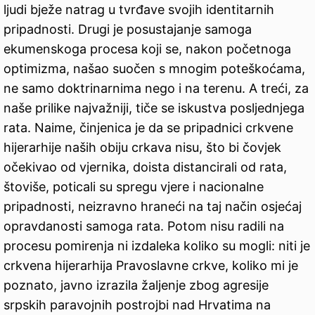
ljudi bježe natrag u tvrđave svojih identitarnih
pripadnosti. Drugi je posustajanje samoga
ekumenskoga procesa koji se, nakon početnoga
optimizma, našao suočen s mnogim poteškoćama,
ne samo doktrinarnima nego i na terenu. A treći, za
naše prilike najvažniji, tiče se iskustva posljednjega
rata. Naime, činjenica je da se pripadnici crkvene
hijerarhije naših obiju crkava nisu, što bi čovjek
očekivao od vjernika, doista distancirali od rata,
štoviše, poticali su spregu vjere i nacionalne
pripadnosti, neizravno hraneći na taj način osjećaj
opravdanosti samoga rata. Potom nisu radili na
procesu pomirenja ni izdaleka koliko su mogli: niti je
crkvena hijerarhija Pravoslavne crkve, koliko mi je
poznato, javno izrazila žaljenje zbog agresije
srpskih paravojnih postrojbi nad Hrvatima na