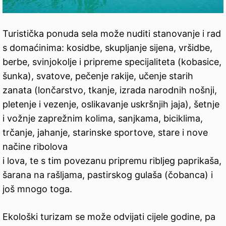
Turistička ponuda sela može nuditi stanovanje i rad
s domaćinima: kosidbe, skupljanje sijena, vršidbe,
berbe, svinjokolje i pripreme specijaliteta (kobasice,
šunka), svatove, pečenje rakije, učenje starih
zanata (lončarstvo, tkanje, izrada narodnih nošnji,
pletenje i vezenje, oslikavanje uskršnjih jaja), šetnje
i vožnje zaprežnim kolima, sanjkama, biciklima,
trčanje, jahanje, starinske sportove, stare i nove
načine ribolova
i lova, te s tim povezanu pripremu ribljeg paprikaša,
šarana na rašljama, pastirskog gulaša (čobanca) i
još mnogo toga.
Ekološki turizam se može odvijati cijele godine, pa