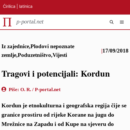
Ćirilica
|
latinica
Preskoči
IZB
na
Iz zajednice
,
Plodovi nepoznate
sadržaj
|
17/09/2018
zemlje
,
Poduzetništvo
,
Vijesti
Tragovi i potencijali: Kordun
Piše:
O. R. / P-portal.net
Kordun je etnokulturna i geografska regija čije se
granice prostiru od rijeke Korane na jugu do
Mrežnice na Zapadu i od Kupe na sjeveru do