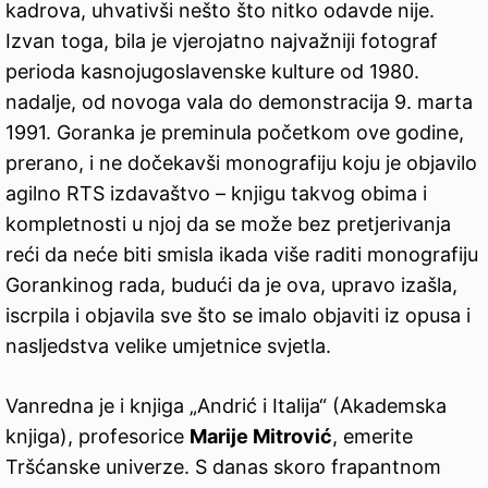
kadrova, uhvativši nešto što nitko odavde nije.
Izvan toga, bila je vjerojatno najvažniji fotograf
perioda kasnojugoslavenske kulture od 1980.
nadalje, od novoga vala do demonstracija 9. marta
1991. Goranka je preminula početkom ove godine,
prerano, i ne dočekavši monografiju koju je objavilo
agilno RTS izdavaštvo – knjigu takvog obima i
kompletnosti u njoj da se može bez pretjerivanja
reći da neće biti smisla ikada više raditi monografiju
Gorankinog rada, budući da je ova, upravo izašla,
iscrpila i objavila sve što se imalo objaviti iz opusa i
nasljedstva velike umjetnice svjetla.
Vanredna je i knjiga „Andrić i Italija“ (Akademska
knjiga), profesorice
Marije Mitrović
, emerite
Tršćanske univerze. S danas skoro frapantnom