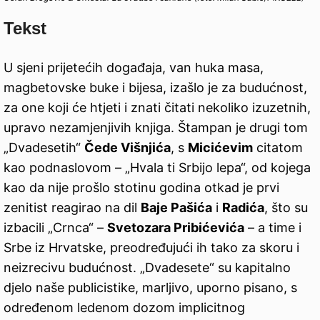
Tekst
U sjeni prijetećih događaja, van huka masa,
magbetovske buke i bijesa, izašlo je za budućnost,
za one koji će htjeti i znati čitati nekoliko izuzetnih,
upravo nezamjenjivih knjiga. Štampan je drugi tom
„Dvadesetih“
Čede Višnjića
, s
Micićevim
citatom
kao podnaslovom – „Hvala ti Srbijo lepa“, od kojega
kao da nije prošlo stotinu godina otkad je prvi
zenitist reagirao na dil
Baje Pašića
i
Radića
, što su
izbacili „Crnca“ –
Svetozara Pribićevića
– a time i
Srbe iz Hrvatske, preodređujući ih tako za skoru i
neizrecivu budućnost. „Dvadesete“ su kapitalno
djelo naše publicistike, marljivo, uporno pisano, s
određenom ledenom dozom implicitnog