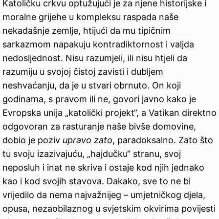
Katoličku crkvu optužujući je za njene historijske i
moralne grijehe u kompleksu raspada naše
nekadašnje zemlje, htijući da mu tipičnim
sarkazmom napakuju kontradiktornost i valjda
nedosljednost. Nisu razumjeli, ili nisu htjeli da
razumiju u svojoj čistoj zavisti i dubljem
neshvaćanju, da je u stvari obrnuto. On koji
godinama, s pravom ili ne, govori javno kako je
Evropska unija „katolički projekt“, a Vatikan direktno
odgovoran za rasturanje naše bivše domovine,
dobio je poziv
upravo zato
, paradoksalno. Zato što
tu svoju izazivajuću, „hajdučku“ stranu, svoj
neposluh i inat ne skriva i ostaje kod njih jednako
kao i kod svojih stavova. Dakako, sve to ne bi
vrijedilo da nema najvažnijeg – umjetničkog djela,
opusa, nezaobilaznog u svjetskim okvirima povijesti