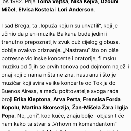
još 1982. Prije
Toma Vejtsa
,
Nika
Kejva
,
Džouni
Mičel
,
Elvisa Kostela
i
Lori Anderson
.
I sad Brega, ta „lopuža koju nisu uhvatili“, koji je
učinio da pleh-muzika Balkana bude jedini i
trenutno prepoznatljiv zvuk duž cijelog globusa,
dobije ovakvo priznanje. „Nastranu“ što on piše
potresne violinske koncerte i oratorije, filmsku
muziku od čijih se prvih tonova pod dojmom naježi i
onaj koji o nama ništa ne zna, nastranu i što je
muzičar koji svira velike koncerte od Tokija do
Buenos Airesa, a među poštovatelje svoga rada
broji
Erika Kleptona
,
Arva Perta
,
Frensisa Forda
Kopolu
,
Martina Skorsezija
,
Žan-Mišela Žara
i
Igija
Popa
. Ne, „oni“, kod kuće, znaju bolje i objasnit će
nam kako ta stvar s „Vrhovnim komandantom“