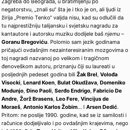
Zagreba do Beograda, u bratimljenju po
negatorstvu, „znali su“ šta je i tko je on, ali ljudi iz
žirija „Premio Tenko“ valjda nisu, kad su odlučili da
tu najprestižniju talijansku i svjetsku nagradu za
kantautore i autorsku muziku dodijele baš
njemu
–
Goranu Bregoviću
. Polomio sam jezik godinama
pričajući ovdašnjim nezainteresiranim mozgovima o
toj nagradi nazvanoj po velikom i tragičnom
đenoveškom autoru, priznanju čiji su laureati u
posljednjih pedeset godina bili
Žak Brel
,
Volođa
Visocki
,
Lenard Koen
,
Bulat Okudžava
,
Domeniko
Modunjo
,
Đino Paoli
,
Serđo Endrigo
,
Fabricio De
Andre
,
Žorž Brasens
,
Leo Fere
,
Vincijus de
Moraeš
,
Antonio Karlos Žobim
… I
Arsen Dedić
.
Pritom: ne poslije 1990. godine, kad se iz samilosti i
računice dodjeljivalo i po ovdašnjim krajevima, nego