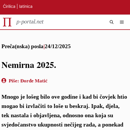
Ćirilica
|
latinica
Preskoči
IZB
na
Preča(nska) posla
|
24/12/2025
sadržaj
Nemirna 2025.
Piše:
Đorđe Matić
Mnogo je lošeg bilo ove godine i kad bi čovjek htio
mogao bi izvlačiti to loše u beskraj. Ipak, djela,
tek nastala i objavljena, odnosno ona koja su
svjedočanstvo ukupnosti nečijeg rada, a ponekad