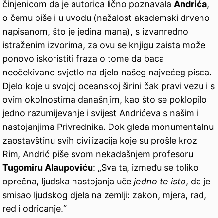
činjenicom da je autorica lično poznavala
Andrića
,
o čemu piše i u uvodu (nažalost akademski drveno
napisanom, što je jedina mana), s izvanredno
istraženim izvorima, za ovu se knjigu zaista može
ponovo iskoristiti fraza o tome da baca
neočekivano svjetlo na djelo našeg najvećeg pisca.
Djelo koje u svojoj oceanskoj širini čak pravi vezu i s
ovim okolnostima današnjim, kao što se poklopilo
jedno razumijevanje i svijest Andrićeva s našim i
nastojanjima Privrednika. Dok gleda monumentalnu
zaostavštinu svih civilizacija koje su prošle kroz
Rim, Andrić piše svom nekadašnjem profesoru
Tugomiru Alaupoviću
: „Sva ta, između se toliko
oprečna, ljudska nastojanja uče
jedno te isto
, da je
smisao ljudskog djela na zemlji: zakon, mjera, rad,
red i odricanje.“