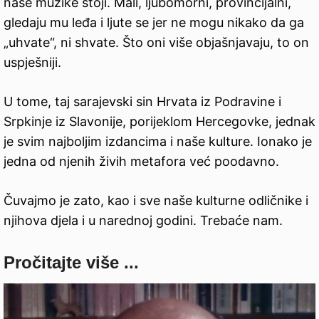
naše muzike stoji. Mali, ljubomorni, provincijalni,
gledaju mu leđa i ljute se jer ne mogu nikako da ga
„uhvate“, ni shvate. Što oni više objašnjavaju, to on
uspješniji.
U tome, taj sarajevski sin Hrvata iz Podravine i
Srpkinje iz Slavonije, porijeklom Hercegovke, jednak
je svim najboljim izdancima i naše kulture. Ionako je
jedna od njenih živih metafora već poodavno.
Čuvajmo je zato, kao i sve naše kulturne odličnike i
njihova djela i u narednoj godini. Trebaće nam.
Pročitajte više ...