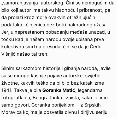
„samoranjavanja“ autorskog. Čini se nemogućim da
bilo koji autor ima takvu hladnoću i pribranost, pa
da prolazi kroz more ovakvih otrežnjujućih
podataka i činjenica bez boli i naknadnog užasa.
Jer, u neprestanom pobadanju međaša unazad, u
točku kad je našem narodu ovdje upisana prva
kolektivna smrtna presuda, čini se da je Čedo
Višnjić našao taj tren.
Silnim sarkazmom historije i gibanja naroda, javile
su se mnogo kasnije pojave autorske, svijetle i
životne, kakvih teško da bi bilo bez kataklizme
1941. Takva je bila
Goranka Matić
, legendarna
fotografkinja, Beograđanka i zaista, kako joj ime
samo govori, Goranka porijeklom – iz Srpskih
Moravica kojima je posvetila divnu i dirljivu seriju