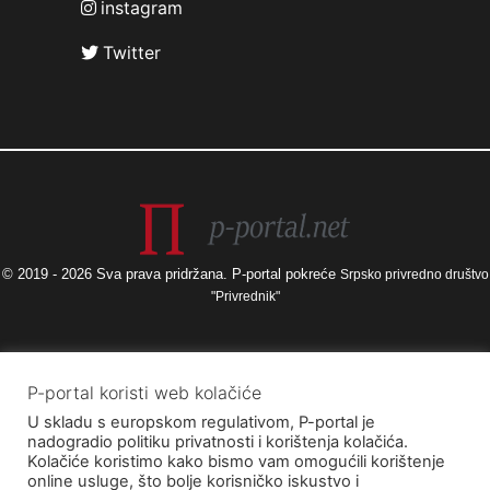
instagram
Twitter
© 2019 - 2026 Sva prava pridržana. P-portal pokreće
Srpsko privredno društvo
"Privrednik"
Izneseni stavovi i mišljenja samo su autorova i ne odražavaju nužno
P-portal koristi web kolačiće
službena stajališta Europske unije ili Europske komisije, kao ni stajališta
U skladu s europskom regulativom, P-portal je
Agencije za elektroničke medije ni Ministarstva kulture i medija. Europska
nadogradio politiku privatnosti i korištenja kolačića.
unija i Europska komisija, kao ni Agencija za elektroničke medije ni
Kolačiće koristimo kako bismo vam omogućili korištenje
Ministarstvo kulture i medija ne mogu se smatrati odgovornima za njih.
online usluge, što bolje korisničko iskustvo i