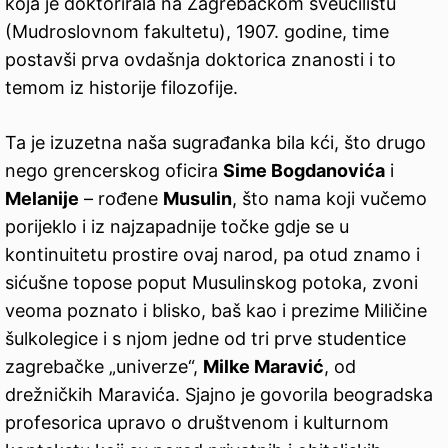
koja je doktorirala na Zagrebačkom sveučilištu
(Mudroslovnom fakultetu), 1907. godine, time
postavši prva ovdašnja doktorica znanosti i to
temom iz historije filozofije.
Ta je izuzetna naša sugrađanka bila kći, što drugo
nego grencerskog oficira
Sime Bogdanovića
i
Melanije
– rođene
Musulin
, što nama koji vučemo
porijeklo i iz najzapadnije točke gdje se u
kontinuitetu prostire ovaj narod, pa otud znamo i
sićušne topose poput Musulinskog potoka, zvoni
veoma poznato i blisko, baš kao i prezime Miličine
šulkolegice i s njom jedne od tri prve studentice
zagrebačke „univerze“,
Milke Maravić
, od
drežničkih Maravića. Sjajno je govorila beogradska
profesorica upravo o društvenom i kulturnom