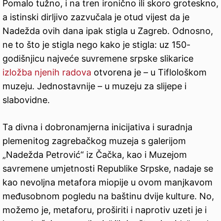
Pomalo tužno, i na tren ironično ili skoro groteskno,
a istinski dirljivo zazvučala je otud vijest da je
Nadežda ovih dana ipak stigla u Zagreb. Odnosno,
ne to što je stigla nego kako je stigla: uz 150-
godišnjicu najveće suvremene srpske slikarice
izložba njenih radova
otvorena je – u Tiflološkom
muzeju. Jednostavnije – u muzeju za slijepe i
slabovidne.
Ta divna i dobronamjerna inicijativa i suradnja
plemenitog zagrebačkog muzeja s galerijom
„Nadežda Petrović“ iz Čačka, kao i Muzejom
savremene umjetnosti Republike Srpske, nadaje se
kao nevoljna metafora miopije u ovom manjkavom
međusobnom pogledu na baštinu dvije kulture. No,
možemo je, metaforu, proširiti i naprotiv uzeti je i