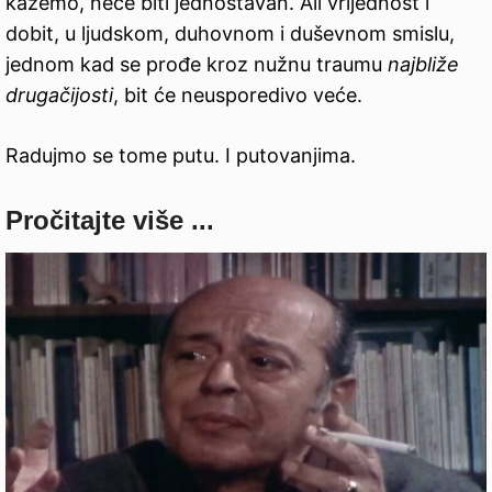
kažemo, neće biti jednostavan. Ali vrijednost i
dobit, u ljudskom, duhovnom i duševnom smislu,
jednom kad se prođe kroz nužnu traumu
najbliže
drugačijosti
, bit će neusporedivo veće.
Radujmo se tome putu. I putovanjima.
Pročitajte više ...