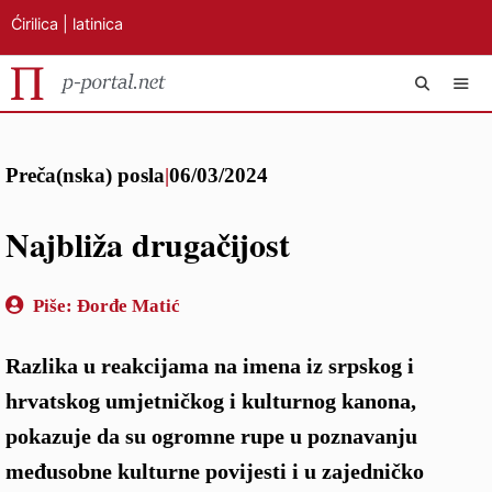
Ćirilica
|
latinica
Preskoči
IZB
na
Preča(nska) posla
|
06/03/2024
sadržaj
Najbliža drugačijost
Piše:
Đorđe Matić
Razlika u reakcijama na imena iz srpskog i
hrvatskog umjetničkog i kulturnog kanona,
pokazuje da su ogromne rupe u poznavanju
međusobne kulturne povijesti i u zajedničko