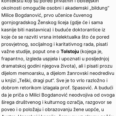
kontekstu koji su pored privatnih i obiteljskih
okolnosti omogućile osobni i akademski „bildung“
Milice Bogdanović, prvo učenice čuvenog
gornjogradskog Ženskog liceja (gdje će i sama
kasnije biti nastavnica) i buduće doktorantice iz
koje će se razviti vrsna intelektualka što će pored
prosvjetnog, socijalnog i karitativnog rada, pisati
važne studije, poput one o
Tolstoju
(kojega je,
frapantno, izgleda uspjela i upoznati u posljednjoj
dramatskoj godini njegova života), ali i pisati prozu
dijelom memoarsku, a dijelom žanrovski neodredivu
u knjizi „Teški, dragi put“. Sve je to vrlo razložno i
dobrom retorikom izlagala prof. Spasović. A budući
da je priča o Milici Bogdanović neodvojiva od ovoga
širega društvenog i kulturnog ozračja, razgovor se
poveo i o položaju i obrazovanju žene uopće, u