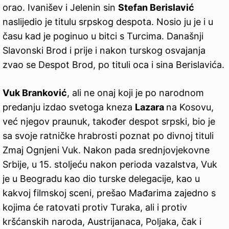
orao. Ivanišev i Jelenin sin
Stefan Berislavić
naslijedio je titulu srpskog despota. Nosio ju je i u
času kad je poginuo u bitci s Turcima. Današnji
Slavonski Brod i prije i nakon turskog osvajanja
zvao se Despot Brod, po tituli oca i sina Berislavića.
Vuk Branković
, ali ne onaj koji je po narodnom
predanju izdao svetoga kneza
Lazara
na Kosovu,
već njegov praunuk, također despot srpski, bio je
sa svoje ratničke hrabrosti poznat po divnoj tituli
Zmaj Ognjeni Vuk. Nakon pada srednjovjekovne
Srbije, u 15. stoljeću nakon perioda vazalstva, Vuk
je u Beogradu kao dio turske delegacije, kao u
kakvoj filmskoj sceni, prešao Mađarima zajedno s
kojima će ratovati protiv Turaka, ali i protiv
kršćanskih naroda, Austrijanaca, Poljaka, čak i