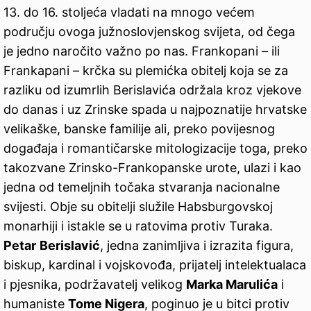
13. do 16. stoljeća vladati na mnogo većem
području ovoga južnoslovjenskog svijeta, od čega
je jedno naročito važno po nas. Frankopani – ili
Frankapani – krčka su plemićka obitelj koja se za
razliku od izumrlih Berislavića održala kroz vjekove
do danas i uz Zrinske spada u najpoznatije hrvatske
velikaške, banske familije ali, preko povijesnog
događaja i romantičarske mitologizacije toga, preko
takozvane Zrinsko-Frankopanske urote, ulazi i kao
jedna od temeljnih točaka stvaranja nacionalne
svijesti. Obje su obitelji služile Habsburgovskoj
monarhiji i istakle se u ratovima protiv Turaka.
Petar
Berislavić
, jedna zanimljiva i izrazita figura,
biskup, kardinal i vojskovođa, prijatelj intelektualaca
i pjesnika, podržavatelj velikog
Marka Marulića
i
humaniste
Tome Nigera
, poginuo je u bitci protiv