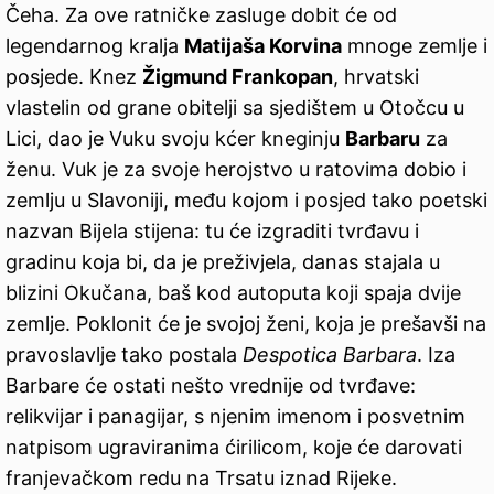
Čeha. Za ove ratničke zasluge dobit će od
legendarnog kralja
Matijaša Korvina
mnoge zemlje i
posjede. Knez
Žigmund Frankopan
, hrvatski
vlastelin od grane obitelji sa sjedištem u Otočcu u
Lici, dao je Vuku svoju kćer kneginju
Barbaru
za
ženu. Vuk je za svoje herojstvo u ratovima dobio i
zemlju u Slavoniji, među kojom i posjed tako poetski
nazvan Bijela stijena: tu će izgraditi tvrđavu i
gradinu koja bi, da je preživjela, danas stajala u
blizini Okučana, baš kod autoputa koji spaja dvije
zemlje. Poklonit će je svojoj ženi, koja je prešavši na
pravoslavlje tako postala
Despotica Barbara
. Iza
Barbare će ostati nešto vrednije od tvrđave:
relikvijar i panagijar, s njenim imenom i posvetnim
natpisom ugraviranima ćirilicom, koje će darovati
franjevačkom redu na Trsatu iznad Rijeke.