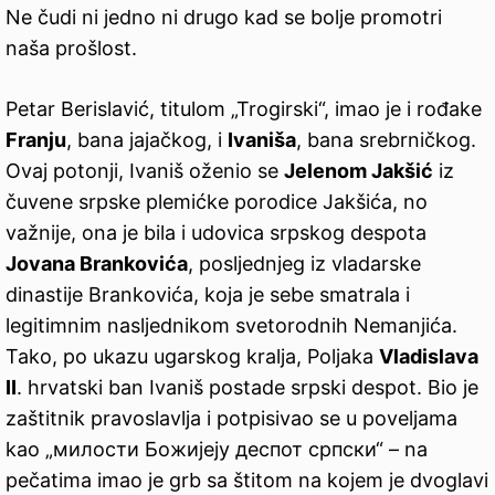
Ne čudi ni jedno ni drugo kad se bolje promotri
naša prošlost.
Petar Berislavić, titulom „Trogirski“, imao je i rođake
Franju
, bana jajačkog, i
Ivaniša
, bana srebrničkog.
Ovaj potonji, Ivaniš oženio se
Jelenom Jakšić
iz
čuvene srpske plemićke porodice Jakšića, no
važnije, ona je bila i udovica srpskog despota
Jovana Brankovića
, posljednjeg iz vladarske
dinastije Brankovića, koja je sebe smatrala i
legitimnim nasljednikom svetorodnih Nemanjića.
Tako, po ukazu ugarskog kralja, Poljaka
Vladislava
II
. hrvatski ban Ivaniš postade srpski despot. Bio je
zaštitnik pravoslavlja i potpisivao se u poveljama
kao „милости Божијеју деспот српски“ – na
pečatima imao je grb sa štitom na kojem je dvoglavi