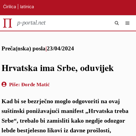
Ćirilica
|
latinica
Preskoči
IZB
na
Preča(nska) posla
|
23/04/2024
sadržaj
Hrvatska ima Srbe, oduvijek
Piše:
Đorđe Matić
Kad bi se bezrječno moglo odgovoriti na ovaj
suštinski ponižavajući manifest „Hrvatska treba
Srbe“, trebalo bi zamisliti kako negdje odozgor
lebde bestjelesno likovi iz davne prošlosti,