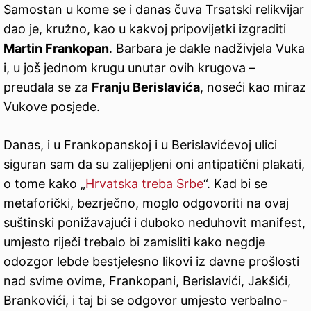
Samostan u kome se i danas čuva Trsatski relikvijar
dao je, kružno, kao u kakvoj pripovijetki izgraditi
Martin Frankopan
. Barbara je dakle nadživjela Vuka
i, u još jednom krugu unutar ovih krugova –
preudala se za
Franju Berislavića
, noseći kao miraz
Vukove posjede.
Danas, i u Frankopanskoj i u Berislavićevoj ulici
siguran sam da su zalijepljeni oni antipatični plakati,
o tome kako „
Hrvatska treba Srbe
“. Kad bi se
metaforički, bezrječno, moglo odgovoriti na ovaj
suštinski ponižavajući i duboko neduhovit manifest,
umjesto riječi trebalo bi zamisliti kako negdje
odozgor lebde bestjelesno likovi iz davne prošlosti
nad svime ovime, Frankopani, Berislavići, Jakšići,
Brankovići, i taj bi se odgovor umjesto verbalno-