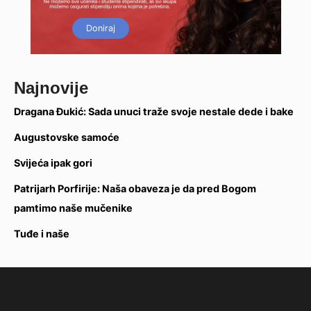
Doniraj
Najnovije
Dragana Đukić: Sada unuci traže svoje nestale dede i bake
Augustovske samoće
Svijeća ipak gori
Patrijarh Porfirije: Naša obaveza je da pred Bogom
pamtimo naše mučenike
Tuđe i naše