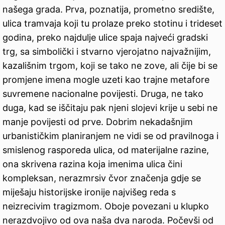
našega grada. Prva, poznatija, prometno središte,
ulica tramvaja koji tu prolaze preko stotinu i trideset
godina, preko najdulje ulice spaja najveći gradski
trg, sa simbolički i stvarno vjerojatno najvažnijim,
kazališnim trgom, koji se tako ne zove, ali čije bi se
promjene imena mogle uzeti kao trajne metafore
suvremene nacionalne povijesti. Druga, ne tako
duga, kad se iščitaju pak njeni slojevi krije u sebi ne
manje povijesti od prve. Dobrim nekadašnjim
urbanističkim planiranjem ne vidi se od pravilnoga i
smislenog rasporeda ulica, od materijalne razine,
ona skrivena razina koja imenima ulica čini
kompleksan, nerazmrsiv čvor značenja gdje se
miješaju historijske ironije najvišeg reda s
neizrecivim tragizmom. Oboje povezani u klupko
nerazdvojivo od ova naša dva naroda. Počevši od