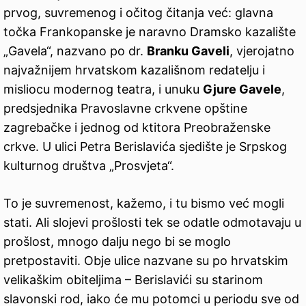
prvog, suvremenog i očitog čitanja već: glavna
točka Frankopanske je naravno Dramsko kazalište
„Gavela“, nazvano po dr.
Branku Gaveli
, vjerojatno
najvažnijem hrvatskom kazališnom redatelju i
misliocu modernog teatra, i unuku
Gjure Gavele
,
predsjednika Pravoslavne crkvene opštine
zagrebačke i jednog od ktitora Preobraženske
crkve. U ulici Petra Berislavića sjedište je Srpskog
kulturnog društva „Prosvjeta“.
To je suvremenost, kažemo, i tu bismo već mogli
stati. Ali slojevi prošlosti tek se odatle odmotavaju u
prošlost, mnogo dalju nego bi se moglo
pretpostaviti. Obje ulice nazvane su po hrvatskim
velikaškim obiteljima – Berislavići su starinom
slavonski rod, iako će mu potomci u periodu sve od