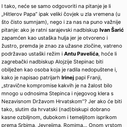
I tako, neće se samo odgovoriti na pitanje je li
„Hitlerov Papa” ipak veliki čovjek u zla vremena (u
što čisto sumnjam), nego i za nas na puno važnije
pitanje: ako je ratni sarajevski nadbiskup
Ivan Šarić
zapamćen kao ustaška hulja jer je otvoreno i
žustro, premda je znao za užasne zločine, vatreno
podržavao ustaški režim i
Antu Pavelića
, hoće li
zagrebački nadbiskup Alojzije Stepinac biti
obilježen kao osoba koja je radila nedopuštene i,
kako je napisao patrijarh
Irinej
papi Franji,
„stravične kompromise kakvih je na žalost bilo
mnogo u odnosima Stepinca i njegovog klera s
Nezavisnom Državom Hrvatskom”? Jer ako će biti
tako, slutim da hrvatski (nad)biskupi dobrano
kasne ozbiljnom, dubokom i temeljitom isprikom
prema Srbima, Jevrejima, Romima… Onom vrstom