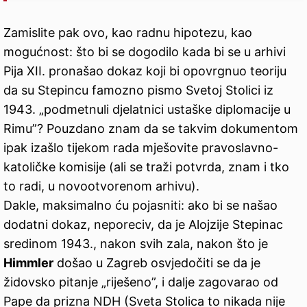
Zamislite pak ovo, kao radnu hipotezu, kao
mogućnost: što bi se dogodilo kada bi se u arhivi
Pija XII. pronašao dokaz koji bi opovrgnuo teoriju
da su Stepincu famozno pismo Svetoj Stolici iz
1943. „podmetnuli djelatnici ustaške diplomacije u
Rimu”? Pouzdano znam da se takvim dokumentom
ipak izašlo tijekom rada mješovite pravoslavno-
katoličke komisije (ali se traži potvrda, znam i tko
to radi, u novootvorenom arhivu).
Dakle, maksimalno ću pojasniti: ako bi se našao
dodatni dokaz, neporeciv, da je Alojzije Stepinac
sredinom 1943., nakon svih zala, nakon što je
Himmler
došao u Zagreb osvjedočiti se da je
židovsko pitanje „riješeno”, i dalje zagovarao od
Pape da prizna NDH (Sveta Stolica to nikada nije