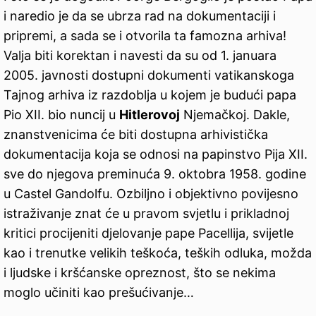
i naredio je da se ubrza rad na dokumentaciji i
pripremi, a sada se i otvorila ta famozna arhiva!
Valja biti korektan i navesti da su od 1. januara
2005. javnosti dostupni dokumenti vatikanskoga
Tajnog arhiva iz razdoblja u kojem je budući papa
Pio XII. bio nuncij u
Hitlerovoj
Njemačkoj. Dakle,
znanstvenicima će biti dostupna arhivistička
dokumentacija koja se odnosi na papinstvo Pija XII.
sve do njegova preminuća 9. oktobra 1958. godine
u Castel Gandolfu. Ozbiljno i objektivno povijesno
istraživanje znat će u pravom svjetlu i prikladnoj
kritici procijeniti djelovanje pape Pacellija, svijetle
kao i trenutke velikih teškoća, teških odluka, možda
i ljudske i kršćanske opreznost, što se nekima
moglo učiniti kao prešućivanje…