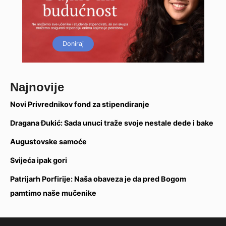
Doniraj
Najnovije
Novi Privrednikov fond za stipendiranje
Dragana Đukić: Sada unuci traže svoje nestale dede i bake
Augustovske samoće
Svijeća ipak gori
Patrijarh Porfirije: Naša obaveza je da pred Bogom
pamtimo naše mučenike