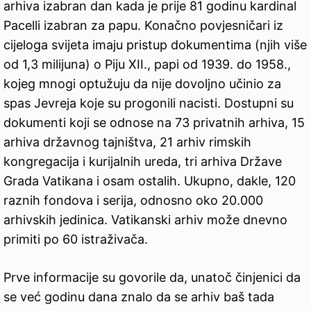
arhiva izabran dan kada je prije 81 godinu kardinal
Pacelli izabran za papu. Konačno povjesničari iz
cijeloga svijeta imaju pristup dokumentima (njih više
od 1,3 milijuna) o Piju XII., papi od 1939. do 1958.,
kojeg mnogi optužuju da nije dovoljno učinio za
spas Jevreja koje su progonili nacisti. Dostupni su
dokumenti koji se odnose na 73 privatnih arhiva, 15
arhiva državnog tajništva, 21 arhiv rimskih
kongregacija i kurijalnih ureda, tri arhiva Države
Grada Vatikana i osam ostalih. Ukupno, dakle, 120
raznih fondova i serija, odnosno oko 20.000
arhivskih jedinica. Vatikanski arhiv može dnevno
primiti po 60 istraživača.
Prve informacije su govorile da, unatoč činjenici da
se već godinu dana znalo da se arhiv baš tada