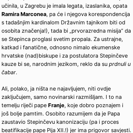
učinila, u Zagrebu je imala legata, izaslanika, opata
Ramira Marconea
, pa će i njegova korespondencija
s tadašnjim kardinalom Državnim tajnikom biti od
osobita značenja!), tada bi „prvorazredna misija” da
se Stepinca proglasi svetim propala. Za ustrajne,
katkad i fanatične, odnosno nimalo ekumenske
hrvatske (nad)biskupe i za postulatora Stepinčeve
kauze bi se, narodnim jezikom, reklo da su
prdnuli u
čabar
.
Ali, polako, ja ništa ne najavljujem, niti ovdje
zaključujem, samo novinarski razmišljam. I to na
temelju riječi pape
Franje
, koje dobro poznajem i
još bolje pamtim. Osobito razumijem da je Papa
zaustavio Stepinčevu kanonizaciju (pa i proces
beatifikacije pape Pija XII.!) jer ima prigovor savjesti.