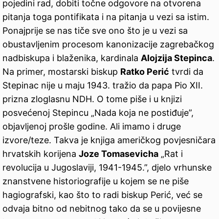
pojedini rad, dobiti točne odgovore na otvorena
pitanja toga pontifikata i na pitanja u vezi sa istim.
Ponajprije se nas tiče sve ono što je u vezi sa
obustavljenim procesom kanonizacije zagrebačkog
nadbiskupa i blaženika, kardinala
Alojzija Stepinca
.
Na primer, mostarski biskup
Ratko Perić
tvrdi da
Stepinac nije u maju 1943. tražio da papa Pio XII.
prizna zloglasnu NDH. O tome piše i u knjizi
posvećenoj Stepincu „Nada koja ne postiđuje”,
objavljenoj prošle godine. Ali imamo i druge
izvore/teze. Takva je knjiga američkog povjesničara
hrvatskih korijena
Joze Tomasevicha
„Rat i
revolucija u Jugoslaviji, 1941-1945.”, djelo vrhunske
znanstvene historiografije u kojem se ne piše
hagiografski, kao što to radi biskup Perić, već se
odvaja bitno od nebitnog tako da se u povijesne