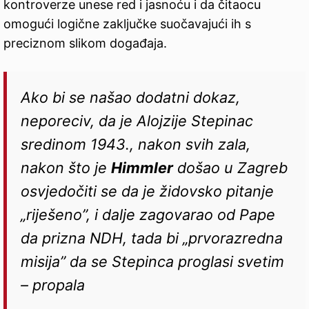
kontroverze unese red i jasnoću i da čitaocu
omogući logične zaključke suočavajući ih s
preciznom slikom događaja.
Ako bi se našao dodatni dokaz,
neporeciv, da je Alojzije Stepinac
sredinom 1943., nakon svih zala,
nakon što je
Himmler
došao u Zagreb
osvjedočiti se da je židovsko pitanje
„riješeno”, i dalje zagovarao od Pape
da prizna NDH, tada bi „prvorazredna
misija” da se Stepinca proglasi svetim
– propala