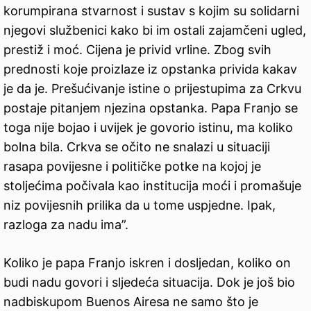
korumpirana stvarnost i sustav s kojim su solidarni
njegovi službenici kako bi im ostali zajamčeni ugled,
prestiž i moć. Cijena je privid vrline. Zbog svih
prednosti koje proizlaze iz opstanka privida kakav
je da je. Prešućivanje istine o prijestupima za Crkvu
postaje pitanjem njezina opstanka. Papa Franjo se
toga nije bojao i uvijek je govorio istinu, ma koliko
bolna bila. Crkva se očito ne snalazi u situaciji
rasapa povijesne i političke potke na kojoj je
stoljećima počivala kao institucija moći i promašuje
niz povijesnih prilika da u tome uspjedne. Ipak,
razloga za nadu ima”.
Koliko je papa Franjo iskren i dosljedan, koliko on
budi nadu govori i sljedeća situacija. Dok je još bio
nadbiskupom Buenos Airesa ne samo što je