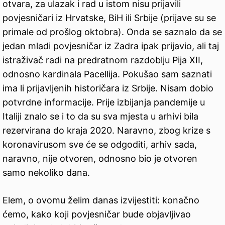
otvara, za ulazak i rad u istom nisu prijavili
povjesničari iz Hrvatske, BiH ili Srbije (prijave su se
primale od prošlog oktobra). Onda se saznalo da se
jedan mladi povjesničar iz Zadra ipak prijavio, ali taj
istraživač radi na predratnom razdoblju Pija XII,
odnosno kardinala Pacellija. Pokušao sam saznati
ima li prijavljenih historičara iz Srbije. Nisam dobio
potvrdne informacije. Prije izbijanja pandemije u
Italiji znalo se i to da su sva mjesta u arhivi bila
rezervirana do kraja 2020. Naravno, zbog krize s
koronavirusom sve će se odgoditi, arhiv sada,
naravno, nije otvoren, odnosno bio je otvoren
samo nekoliko dana.
Elem, o ovomu želim danas izvijestiti: konačno
ćemo, kako koji povjesničar bude objavljivao