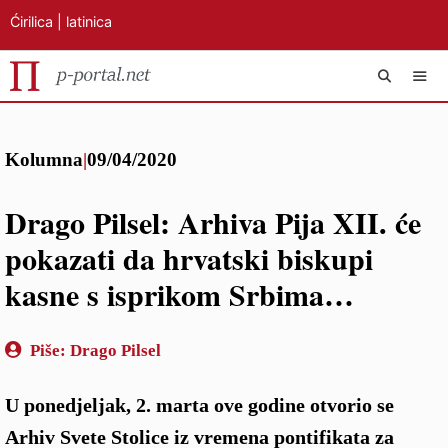
Ćirilica
|
latinica
Preskoči
IZB
na
Kolumna
|
09/04/2020
sadržaj
Drago Pilsel: Arhiva Pija XII. će
pokazati da hrvatski biskupi
kasne s isprikom Srbima…
Piše:
Drago Pilsel
U ponedjeljak, 2. marta ove godine otvorio se
Arhiv Svete Stolice iz vremena pontifikata za