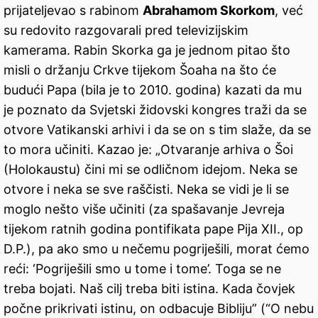
prijateljevao s rabinom
Abrahamom Skorkom
, već
su redovito razgovarali pred televizijskim
kamerama. Rabin Skorka ga je jednom pitao što
misli o držanju Crkve tijekom Šoaha na što će
budući Papa (bila je to 2010. godina) kazati da mu
je poznato da Svjetski židovski kongres traži da se
otvore Vatikanski arhivi i da se on s tim slaže, da se
to mora učiniti. Kazao je: „Otvaranje arhiva o Šoi
(Holokaustu) čini mi se odličnom idejom. Neka se
otvore i neka se sve raščisti. Neka se vidi je li se
moglo nešto više učiniti (za spašavanje Jevreja
tijekom ratnih godina pontifikata pape Pija XII., op
D.P.), pa ako smo u nečemu pogriješili, morat ćemo
reći: ‘Pogriješili smo u tome i tome’. Toga se ne
treba bojati. Naš cilj treba biti istina. Kada čovjek
počne prikrivati istinu, on odbacuje Bibliju” (“O nebu