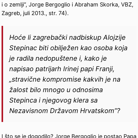
i o zemlji”, Jorge Bergoglio i Abraham Skorka, VBZ,
Zagreb, juli 2013., str. 74).
Hoće li zagrebački nadbiskup Alojzije
Stepinac biti obilježen kao osoba koja
je radila nedopuštene i, kako je
napisao patrijarh Irinej papi Franji,
„stravične kompromise kakvih je na
žalost bilo mnogo u odnosima
Stepinca i njegovog klera sa
Nezavisnom Državom Hrvatskom”?
I što se je dogodilo? Jorge Bergoglio je postao Papa