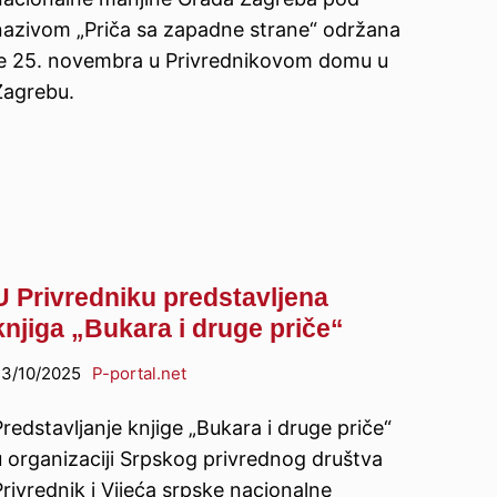
nazivom „Priča sa zapadne strane“ održana
je 25. novembra u Privrednikovom domu u
Zagrebu.
U Privredniku predstavljena
knjiga „Bukara i druge priče“
3/10/2025
P-portal.net
redstavljanje knjige „Bukara i druge priče“
u organizaciji Srpskog privrednog društva
rivrednik i Vijeća srpske nacionalne