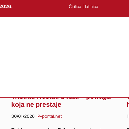
2026.
Ćirilica
|
latinica
Privrednikova tribina
Tribina: Nestali u ratu – potraga
koja ne prestaje
30/01/2026
P-portal.net
1