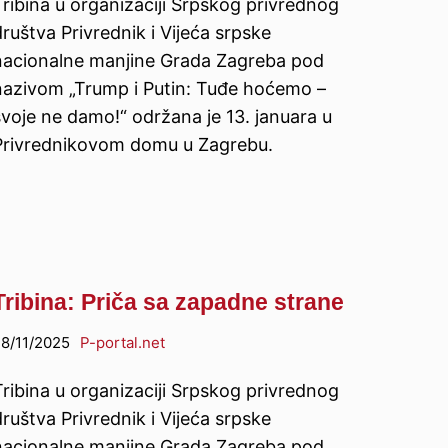
Tribina u organizaciji Srpskog privrednog
ruštva Privrednik i Vijeća srpske
nacionalne manjine Grada Zagreba pod
nazivom „Trump i Putin: Tuđe hoćemo –
svoje ne damo!“ održana je 13. januara u
Privrednikovom domu u Zagrebu.
Tribina: Priča sa zapadne strane
8/11/2025
P-portal.net
Tribina u organizaciji Srpskog privrednog
ruštva Privrednik i Vijeća srpske
nacionalne manjine Grada Zagreba pod