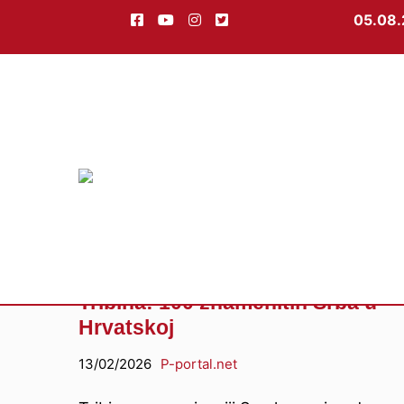
05.08.
Preskoči
na
sadržaj
Tribina: 100 znamenitih Srba u
Hrvatskoj
13/02/2026
P-portal.net