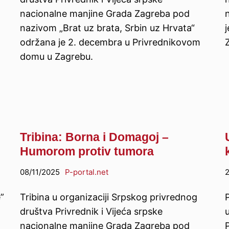
nacionalne manjine Grada Zagreba pod
nazivom „Brat uz brata, Srbin uz Hrvata“
održana je 2. decembra u Privrednikovom
domu u Zagrebu.
Tribina: Borna i Domagoj –
Humorom protiv tumora
08/11/2025
P-portal.net
2
”
Tribina u organizaciji Srpskog privrednog
P
društva Privrednik i Vijeća srpske
nacionalne manjine Grada Zagreba pod
P