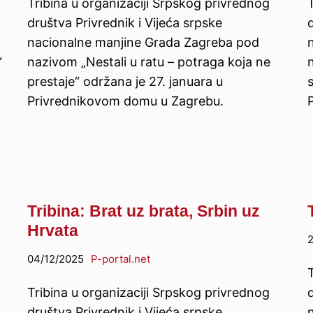
Tribina u organizaciji Srpskog privrednog
društva Privrednik i Vijeća srpske
d
nacionalne manjine Grada Zagreba pod
“
nazivom „Nestali u ratu – potraga koja ne
prestaje“ održana je 27. januara u
Privrednikovom domu u Zagrebu.
Tribina: Brat uz brata, Srbin uz
Hrvata
2
04/12/2025
P-portal.net
Tribina u organizaciji Srpskog privrednog
d
društva Privrednik i Vijeća srpske