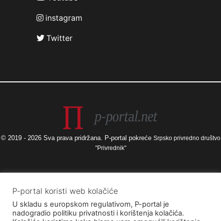
instagram
Twitter
© 2019 - 2026 Sva prava pridržana. P-portal pokreće
Srpsko privredno društvo
"Privrednik"
Izneseni stavovi i mišljenja samo su autorova i ne odražavaju nužno
P-portal koristi web kolačiće
službena stajališta Europske unije ili Europske komisije, kao ni stajališta
U skladu s europskom regulativom, P-portal je
Agencije za elektroničke medije ni Ministarstva kulture i medija. Europska
nadogradio politiku privatnosti i korištenja kolačića.
unija i Europska komisija, kao ni Agencija za elektroničke medije ni