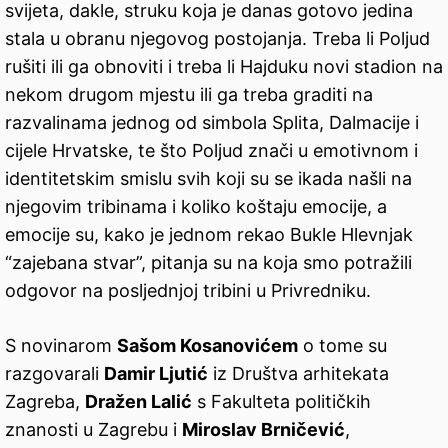
svijeta, dakle, struku koja je danas gotovo jedina
stala u obranu njegovog postojanja. Treba li Poljud
rušiti ili ga obnoviti i treba li Hajduku novi stadion na
nekom drugom mjestu ili ga treba graditi na
razvalinama jednog od simbola Splita, Dalmacije i
cijele Hrvatske, te što Poljud znači u emotivnom i
identitetskim smislu svih koji su se ikada našli na
njegovim tribinama i koliko koštaju emocije, a
emocije su, kako je jednom rekao Bukle Hlevnjak
“zajebana stvar”, pitanja su na koja smo potražili
odgovor na posljednjoj tribini u Privredniku.
S novinarom
Sašom Kosanovićem
o tome su
razgovarali
Damir Ljutić
iz Društva arhitekata
Zagreba,
Dražen Lalić
s Fakulteta političkih
znanosti u Zagrebu i
Miroslav Brničević
,