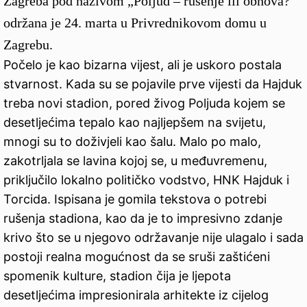
Zagreba pod nazivom „Poljud – rušenje ili obnova?“
održana je 24. marta u Privrednikovom domu u
Zagrebu.
Počelo je kao bizarna vijest, ali je uskoro postala
stvarnost. Kada su se pojavile prve vijesti da Hajduk
treba novi stadion, pored živog Poljuda kojem se
desetljećima tepalo kao najljepšem na svijetu,
mnogi su to doživjeli kao šalu. Malo po malo,
zakotrljala se lavina kojoj se, u međuvremenu,
priključilo lokalno političko vodstvo, HNK Hajduk i
Torcida. Ispisana je gomila tekstova o potrebi
rušenja stadiona, kao da je to impresivno zdanje
krivo što se u njegovo održavanje nije ulagalo i sada
postoji realna mogućnost da se sruši zaštićeni
spomenik kulture, stadion čija je ljepota
desetljećima impresionirala arhitekte iz cijelog