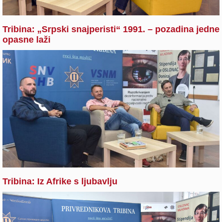
Tribina: „Srpski snajperisti“ 1991. – pozadina jedne
opasne laži
Tribina: Iz Afrike s ljubavlju