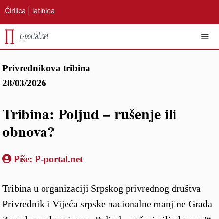
Ćirilica
|
latinica
Preskoči
IZB
Privrednikova tribina
na
28/03/2026
sadržaj
Tribina: Poljud – rušenje ili
obnova?
Piše:
P-portal.net
Tribina u organizaciji Srpskog privrednog društva
Privrednik i Vijeća srpske nacionalne manjine Grada