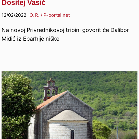
Dositej Vasić
12/02/2022
O. R. / P-portal.net
Na novoj Privrednikovoj tribini govorit će Dalibor
Midić iz Eparhije niške