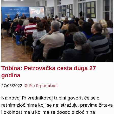
Tribina: Petrovačka cesta duga 27
godina
27/05/2022
O. R. / P-portal.net
Na novoj Privrednikovoj tribini govorit će se o
ratnim zločinima koji se ne istražuju, pravima žrtava
i okolnostima u kojima se dogodio zločin na