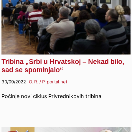
Tribina „Srbi u Hrvatskoj – Nekad bilo,
sad se spominjalo“
30/09/2022
O. R. / P-portal.net
Počinje novi ciklus Privrednikovih tribina