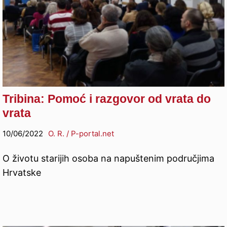
Tribina: Pomoć i razgovor od vrata do
vrata
10/06/2022
O. R. / P-portal.net
O životu starijih osoba na napuštenim područjima
Hrvatske