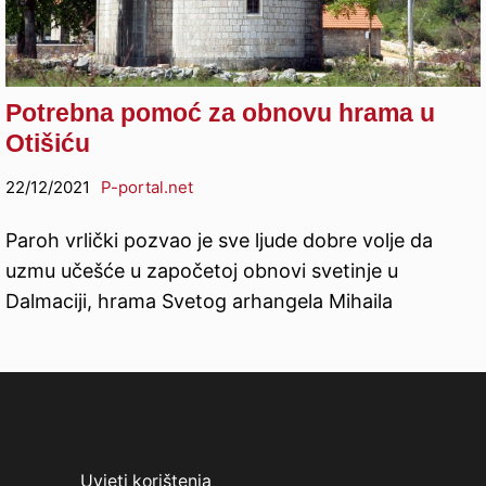
Potrebna pomoć za obnovu hrama u
Otišiću
22/12/2021
P-portal.net
Paroh vrlički pozvao je sve ljude dobre volje da
uzmu učešće u započetoj obnovi svetinje u
Dalmaciji, hrama Svetog arhangela Mihaila
Uvjeti korištenja