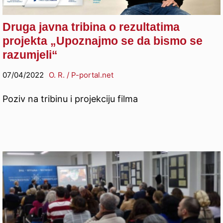
Druga javna tribina o rezultatima
projekta „Upoznajmo se da bismo se
razumjeli“
07/04/2022
O. R. / P-portal.net
Poziv na tribinu i projekciju filma