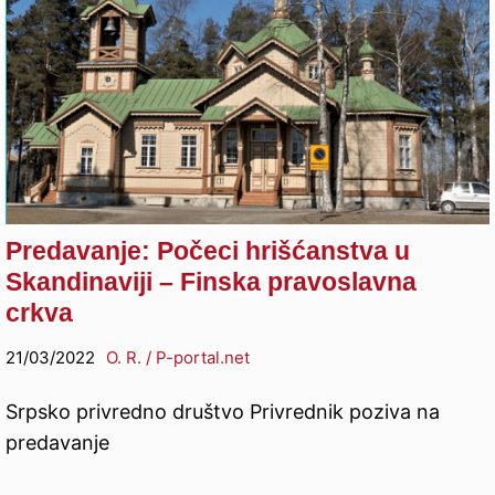
Predavanje: Počeci hrišćanstva u
Skandinaviji – Finska pravoslavna
crkva
21/03/2022
O. R. / P-portal.net
Srpsko privredno društvo Privrednik poziva na
predavanje