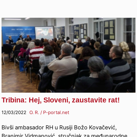
Tribina: Hej, Sloveni, zaustavite rat!
12/03/2022
O. R. / P-portal.net
Bivši ambasador RH u Rusiji Božo Kovačević,
Branimir Vidmanović, stručnjak za međunarodne