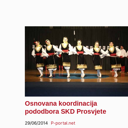
Osnovana koordinacija
pododbora SKD Prosvjete
29/06/2014
P-portal.net