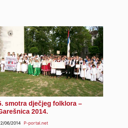
5. smotra dječjeg folklora –
Garešnica 2014.
2/06/2014
P-portal.net