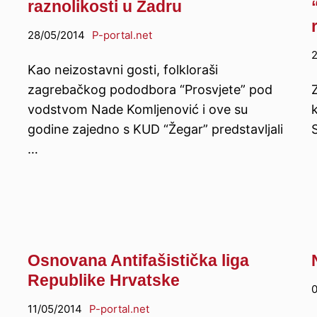
raznolikosti u Zadru
28/05/2014
P-portal.net
2
Kao neizostavni gosti, folkloraši
zagrebačkog pododbora “Prosvjete” pod
Z
vodstvom Nade Komljenović i ove su
k
godine zajedno s KUD “Žegar” predstavljali
S
…
Osnovana Antifašistička liga
Republike Hrvatske
0
11/05/2014
P-portal.net