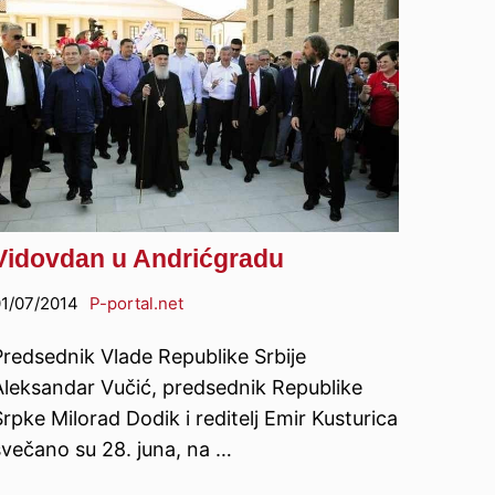
Vidovdan u Andrićgradu
1/07/2014
P-portal.net
Predsednik Vlade Republike Srbije
Aleksandar Vučić, predsednik Republike
rpke Milorad Dodik i reditelj Emir Kusturica
svečano su 28. juna, na …