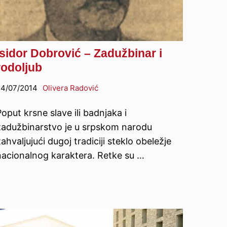
Isidor Dobrović – Zadužbinar i
rodoljub
4/07/2014
Olivera Radović
oput krsne slave ili badnjaka i
zadužbinarstvo je u srpskom narodu
ahvaljujući dugoj tradiciji steklo obeležje
nacionalnog karaktera. Retke su …