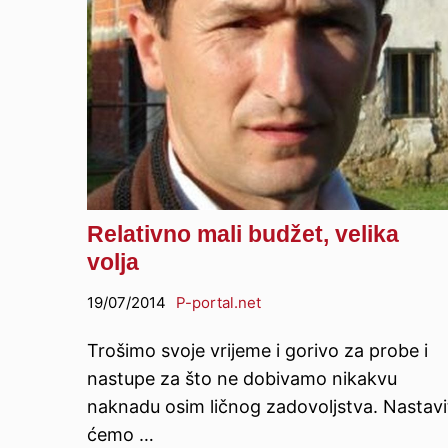
Relativno mali budžet, velika
volja
19/07/2014
P-portal.net
Trošimo svoje vrijeme i gorivo za probe i
nastupe za što ne dobivamo nikakvu
naknadu osim ličnog zadovoljstva. Nastavi
ćemo …