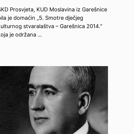
SKD Prosvjeta, KUD Moslavina iz Garešnice
bila je domaćin „5. Smotre dječjeg
kulturnog stvaralaštva – Garešnica 2014.“
koja je održana …