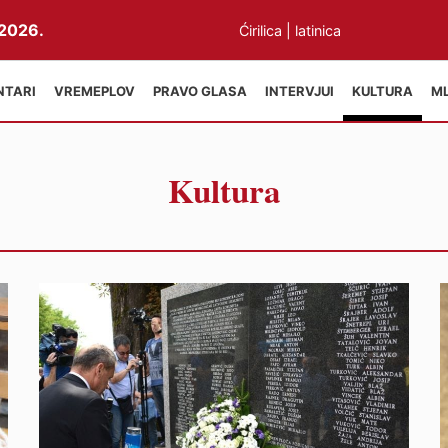
2026.
Ćirilica
|
latinica
NTARI
VREMEPLOV
PRAVO GLASA
INTERVJUI
KULTURA
M
Kultura