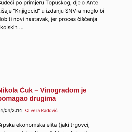
Sudeći po primjeru Topuskog, djelo Ante
Lišaje “Knjigocid” u izdanju SNV-a moglo bi
obiti novi nastavak, jer proces čišćenja
školskih …
Nikola Ćuk – Vinogradom je
pomagao drugima
4/04/2014
Olivera Radović
Srpska ekonomska elita (jaki trgovci,