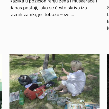
Razlika u pozicioniranju žena i muškaraca i
danas postoji, iako se često skriva iza
raznih zamki, jer tobože – svi …