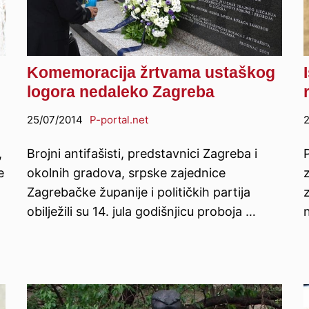
Komemoracija žrtvama ustaškog
logora nedaleko Zagreba
25/07/2014
P-portal.net
2
,
Brojni antifašisti, predstavnici Zagreba i
P
e
okolnih gradova, srpske zajednice
Zagrebačke županije i političkih partija
z
obilježili su 14. jula godišnjicu proboja …