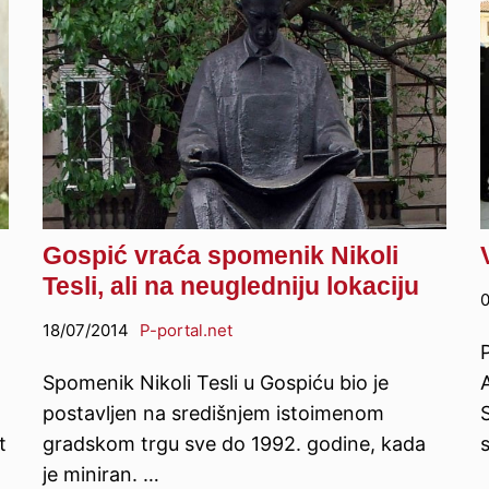
Gospić vraća spomenik Nikoli
Tesli, ali na neugledniju lokaciju
0
18/07/2014
P-portal.net
Spomenik Nikoli Tesli u Gospiću bio je
postavljen na središnjem istoimenom
S
t
gradskom trgu sve do 1992. godine, kada
je miniran. …