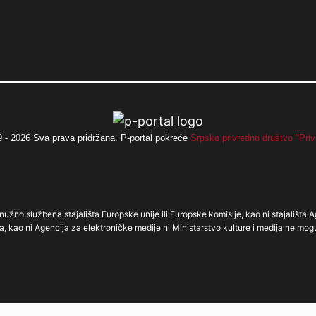
 - 2026 Sva prava pridržana. P-portal pokreće
Srpsko privredno društvo "Priv
užno službena stajališta Europske unije ili Europske komisije, kao ni stajališta A
a, kao ni Agencija za elektroničke medije ni Ministarstvo kulture i medija ne mog