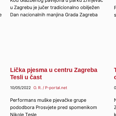
Kod Glazbenog paviljona u parku Zrinjevac
u Zagrebu je jučer tradicionalno obilježen
e
Dan nacionalnih manjina Grada Zagreba
Lička pjesma u centru Zagreba
Tesli u čast
10/05/2022
O. R. / P-portal.net
0
Performans muške pjevačke grupe
pododbora Prosvjete pred spomenikom
Nikole Tesle