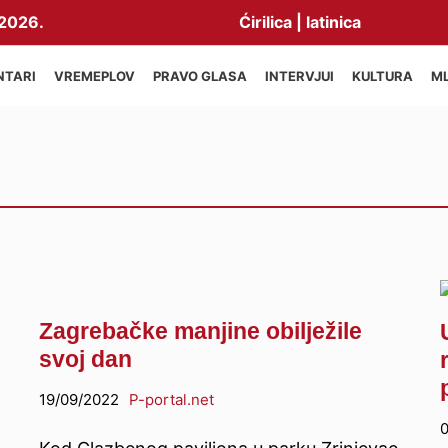
2026.
Ćirilica
|
latinica
NTARI
VREMEPLOV
PRAVO GLASA
INTERVJUI
KULTURA
M
Zagrebačke manjine obilježile
svoj dan
19/09/2022
P-portal.net
0