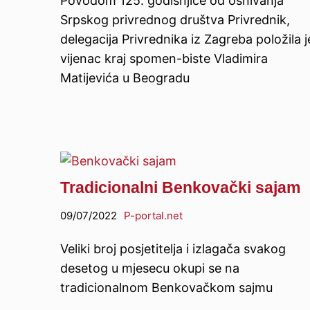
Povodom 125. godišnjice od osnivanja
Srpskog privrednog društva Privrednik,
delegacija Privrednika iz Zagreba položila j
vijenac kraj spomen-biste Vladimira
Matijevića u Beogradu
Tradicionalni Benkovački sajam
09/07/2022
P-portal.net
Veliki broj posjetitelja i izlagača svakog
desetog u mjesecu okupi se na
tradicionalnom Benkovačkom sajmu