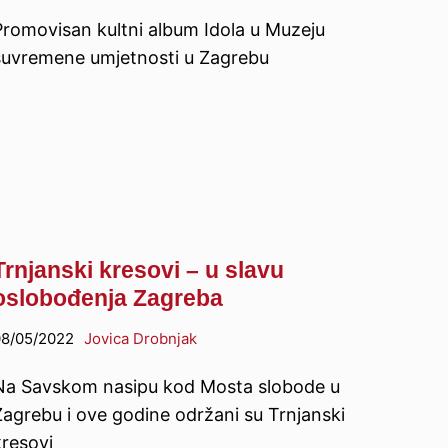
Promovisan kultni album Idola u Muzeju
suvremene umjetnosti u Zagrebu
Trnjanski kresovi – u slavu
oslobođenja Zagreba
8/05/2022
Jovica Drobnjak
Na Savskom nasipu kod Mosta slobode u
Zagrebu i ove godine održani su Trnjanski
kresovi