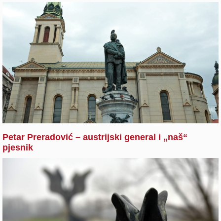
Petar Preradović – austrijski general i „naš“
pjesnik