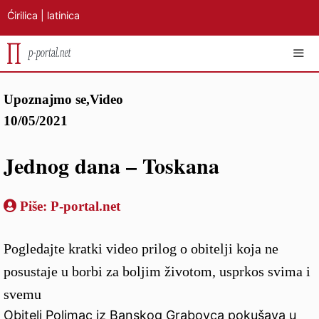
Ćirilica
|
latinica
Preskoči
IZB
Upoznajmo se
,
Video
na
10/05/2021
sadržaj
Jednog dana – Toskana
Piše:
P-portal.net
Pogledajte kratki video prilog o obitelji koja ne
posustaje u borbi za boljim životom, usprkos svima i
svemu
Obitelj Polimac iz Banskog Grabovca pokušava u