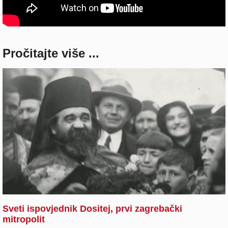
Pročitajte više ...
Sveti ispovjednik Dositej, prvi zagrebački
mitropolit