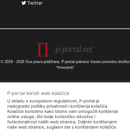
Twitter
© 2019 - 2026 Sva prava pridržana. P-portal pokreće
Srpsko privredno društvo
"Privrednik"
Izneseni stavovi i mišljenja samo su autorova i ne odražavaju nužno
P-portal koristi web kolačiće
službena stajališta Europske unije ili Europske komisije, kao ni stajališta
U skladu s europskom regulativom, P-portal je
Agencije za elektroničke medije ni Ministarstva kulture i medija. Europska
nadogradio politiku privatnosti i korištenja kolačića.
unija i Europska komisija, kao ni Agencija za elektroničke medije ni
Kolačiće koristimo kako bismo vam omogućili korištenje
Ministarstvo kulture i medija ne mogu se smatrati odgovornima za njih.
online usluge, što bolje korisničko iskustvo i
funkcionalnost naših web stranica. Daljnim korištenjem
naše web stranice, suglasni ste s korištenjem kolačića.