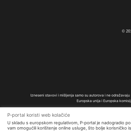
© 201
Izneseni stavovi i mišljenja samo su autorova i ne odražavaju n
Europska unija i Europska komisij
P-portal koristi web kolačiće
U skladu s europskom regulativom, P-portal je nadogradio polit
vam omogućili korištenje online usluge, što bolje korisničko 