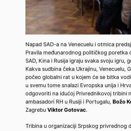
Napad SAD-a na Venecuelu i otmica preds
Pravila međunarodnog političkog poretka od
SAD, Kina i Rusija igraju svaka svoju igru,
Kakva sudbina čeka Ukrajinu, Venecuelu, Gre
počeo globalni rat u kojem će se bitka vodi
u svemu tome snalazi Evropska unija i Hrva
odgovoriti na idućoj Privrednikovoj tribini
ambasadori RH u Rusiji i Portugalu,
Božo K
Zagrebu
Viktor Gotovac
.
Tribina u organizaciji Srpskog privrednog 