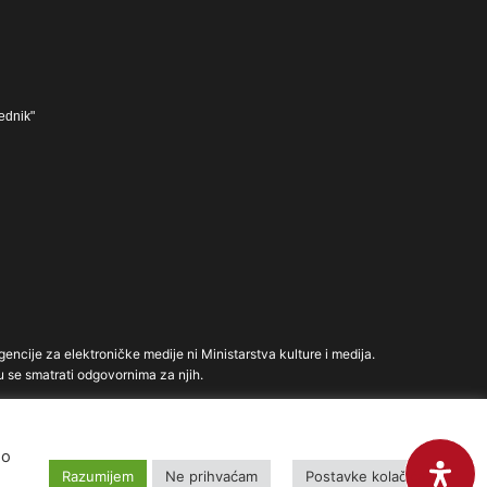
ednik"
gencije za elektroničke medije ni Ministarstva kulture i medija.
u se smatrati odgovornima za njih.
mo
Razumijem
Ne prihvaćam
Postavke kolačića