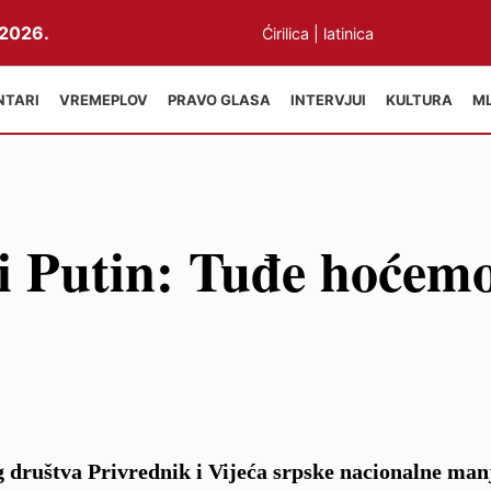
2026.
Ćirilica
|
latinica
NTARI
VREMEPLOV
PRAVO GLASA
INTERVJUI
KULTURA
M
i Putin: Tuđe hoćemo
g društva Privrednik i Vijeća srpske nacionalne man