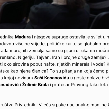
jednika
Madura
i njegove supruge ostavila je svijet u n
avno više ne vrijede, političke karte se globalno pre
 građani brojnih zemalja samo su pijuni u rukama moćni
nland, Nigeriju, Tajvan, Iran i brojne druge zemlje? J
ti oko sirovina poput nafte, rijetkih minerala i vode? 
tska kao njena članica? To su pitanja na koja ćemo p
 na kojoj novinaru
Saši Kosanoviću
u goste dolaze bivš
ovačević
i
Želimir Brala
i profesor Pravnog fakulteta
društva Privrednik i Vijeća srpske nacionalne manjine