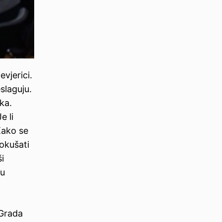
evjerici.
slaguju.
ka.
e li
Kako se
okušati
i
 u
 Grada