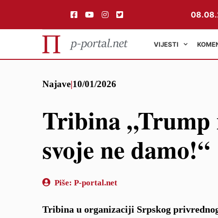
08.08.
VIJESTI
KOME
Preskoči
Najave
|
10/01/2026
na
sadržaj
Tribina „Trump 
svoje ne damo!“
Piše:
P-portal.net
Tribina u organizaciji Srpskog privredno