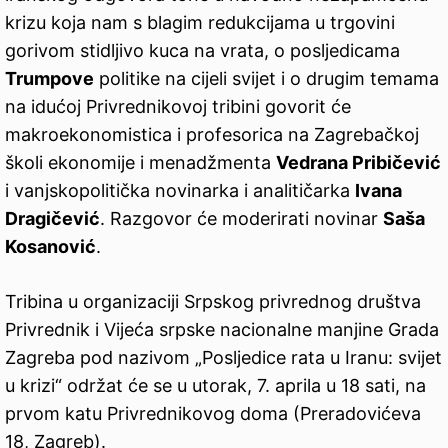
krizu koja nam s blagim redukcijama u trgovini
gorivom stidljivo kuca na vrata, o posljedicama
Trumpove
politike na cijeli svijet i o drugim temama
na idućoj Privrednikovoj tribini govorit će
makroekonomistica i profesorica na Zagrebačkoj
školi ekonomije i menadžmenta
Vedrana Pribičević
i vanjskopolitička novinarka i analitičarka
Ivana
Dragičević
. Razgovor će moderirati novinar
Saša
Kosanović
.
Tribina u organizaciji Srpskog privrednog društva
Privrednik i Vijeća srpske nacionalne manjine Grada
Zagreba pod nazivom „Posljedice rata u Iranu: svijet
u krizi“ održat će se u utorak, 7. aprila u 18 sati, na
prvom katu Privrednikovog doma (Preradovićeva
18, Zagreb).