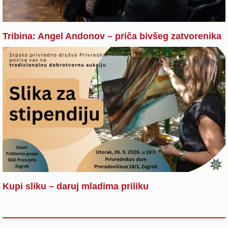
Tribina: Angel Andonov – priča bivšeg zatvorenika
Kupi sliku – daruj mladima priliku