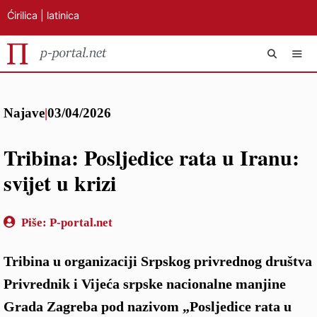
Ćirilica
|
latinica
Preskoči
IZB
na
Najave
|
03/04/2026
sadržaj
Tribina: Posljedice rata u Iranu:
svijet u krizi
Piše:
P-portal.net
Tribina u organizaciji Srpskog privrednog društva
Privrednik i Vijeća srpske nacionalne manjine
Grada Zagreba pod nazivom „Posljedice rata u