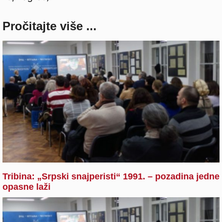
Pročitajte više ...
Tribina: „Srpski snajperisti“ 1991. – pozadina jedne
opasne laži