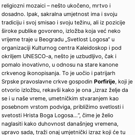
religiozni mozaici – nešto ukočeno, mrtvo i
dosadno. Ipak, sakralna umjetnost ima i svoju
tradiciju i svoj smisao i svoju težinu, ali iz pozicije
široke publike govoreno, izložba koja već neko
vrijeme traje u Beogradu „Svetlost Logosa“ u
organizaciji Kulturnog centra Kaleidoskop i pod
okriljem UNESCO-a, nešto je uzbudljivo, čak i
pomalo inovativno, u odnosu na stare kanone
crkvenog ikonopisanja. To je uočio i patrijarh
Srpske pravoslavne crkve gospodin
Porfirije
, koji je
otvorio izložbu, rekavši kako je ona „izraz želje da
se i u naše vreme, umetničkim stvaranjem kao
posebnom vrstom podviga, približimo svetlosti i
svetosti Hrista Boga Logosa…“, čime je želio
naglasiti kako duhovnost današnjeg vremena,
upravo sada, traži onaj umjetnički izraz koji će tu