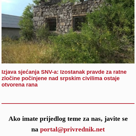
Izjava sjećanja SNV-a: Izostanak pravde za ratne
zločine počinjene nad srpskim civilima ostaje
otvorena rana
Ako imate prijedlog teme za nas, javite se
na
portal@privrednik.net