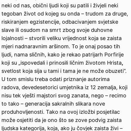
neki od nas, obični ljudi koji su patili i živjeli neki
tegoban život od kojeg su onda – trudom za druge,
riskiranjem egzistencije, odbacivanjem svjetske
slave ili osudom na smrt zbog svoje duhovne
lojalnosti – stvorili veliku vrijednost koja se zaista
mjeri nadnaravnim aršinom. To je onaj posao tih
ljudi, nama sličnih, kako je rekao patrijarh Porfirije
koji su „ispovedali i prinosili ličnim životom Hrista
,
svetlost koja sija u tami i tama je ne može obuzeti“.
U tom smislu treba odati priznanje autorima
radova, devedesetorici umjetnika iz 12 zemalja, koji
nisu tek vješti majstori svog zanata, nego – recimo
to tako – generacija sakralnih slikara nove
produhovljenosti. Tako na ovoj izložbi posjetilac
može osjetiti da je ono što se zove podvig zaista
ljudska kategorija, koja, ako ju čovjek zaista živi –