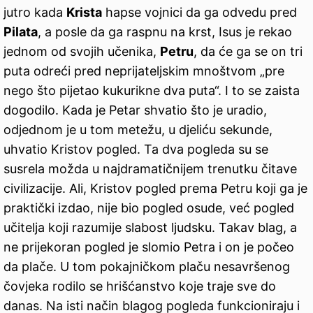
jutro kada
Krista
hapse vojnici da ga odvedu pred
Pilata
, a posle da ga raspnu na krst, Isus je rekao
jednom od svojih učenika,
Petru
, da će ga se on tri
puta odreći pred neprijateljskim mnoštvom „pre
nego što pijetao kukurikne dva puta“. I to se zaista
dogodilo. Kada je Petar shvatio što je uradio,
odjednom je u tom metežu, u djeliću sekunde,
uhvatio Kristov pogled. Ta dva pogleda su se
susrela možda u najdramatičnijem trenutku čitave
civilizacije. Ali, Kristov pogled prema Petru koji ga je
praktički izdao, nije bio pogled osude, već pogled
učitelja koji razumije slabost ljudsku. Takav blag, a
ne prijekoran pogled je slomio Petra i on je počeo
da plače. U tom pokajničkom plaču nesavršenog
čovjeka rodilo se hrišćanstvo koje traje sve do
danas. Na isti način blagog pogleda funkcioniraju i