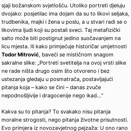
sjaji božanskom svjetlošću. Utoliko portreti djeluju
dvojako: posjetilac ima dojam da su to likovi seljaka,
trudbenika, majki i žena u poslu, a u stvari radi se o
likovima ljudi koji su postali sveci. Taj metafizički
salto može biti postignut jedino suočavanjem na
licu mjesta. Ili kako primjećuje historičar umjetnosti
Todor Mitrović
, baveći se mističnom snagom
sakralne slike: „Portreti svetitelja na ovoj vrsti slike
ne rade ništa drugo osim što otvoreno i bez
ustezanja gledaju u posmatrača, postavljajući
pitanja koja – kako se čini – danas zvuče
nepodnošljivije i dragocenije nego ikad…“
Kakva su to pitanja? To svakako nisu pitanja
moralne strogosti, nego pitanja životne prisutnosti.
Evo primjera iz novozavjetnog pejzaža: U ono rano