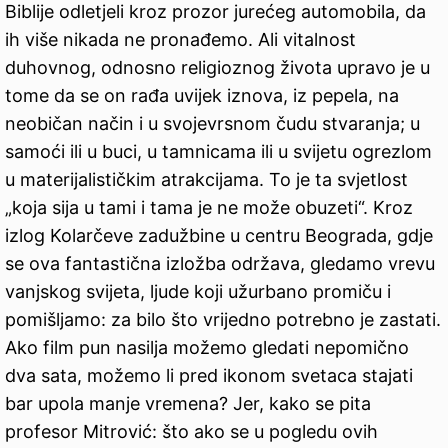
Biblije odletjeli kroz prozor jurećeg automobila, da
ih više nikada ne pronađemo. Ali vitalnost
duhovnog, odnosno religioznog života upravo je u
tome da se on rađa uvijek iznova, iz pepela, na
neobičan način i u svojevrsnom čudu stvaranja; u
samoći ili u buci, u tamnicama ili u svijetu ogrezlom
u materijalističkim atrakcijama. To je ta svjetlost
„koja sija u tami i tama je ne može obuzeti“. Kroz
izlog Kolarčeve zadužbine u centru Beograda, gdje
se ova fantastična izložba održava, gledamo vrevu
vanjskog svijeta, ljude koji užurbano promiču i
pomišljamo: za bilo što vrijedno potrebno je zastati.
Ako film pun nasilja možemo gledati nepomično
dva sata, možemo li pred ikonom svetaca stajati
bar upola manje vremena? Jer, kako se pita
profesor Mitrović: što ako se u pogledu ovih