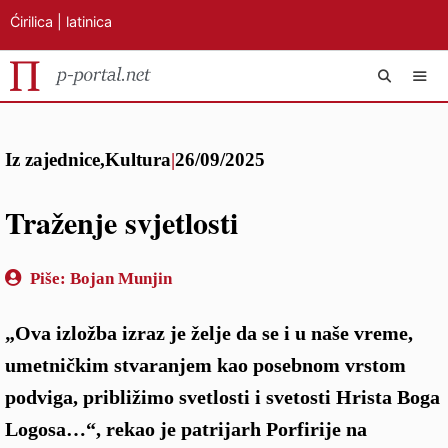
Ćirilica
|
latinica
Preskoči
IZB
na
Iz zajednice
,
Kultura
|
26/09/2025
sadržaj
Traženje svjetlosti
Piše:
Bojan Munjin
„Ova izložba izraz je želje da se i u naše vreme,
umetničkim stvaranjem kao posebnom vrstom
podviga, približimo svetlosti i svetosti Hrista Boga
Logosa…“, rekao je patrijarh Porfirije na