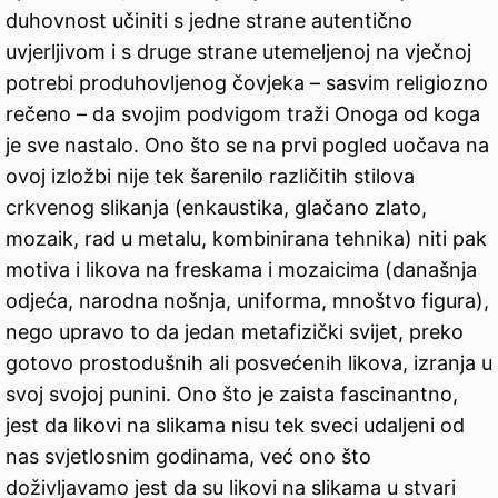
duhovnost učiniti s jedne strane autentično
uvjerljivom i s druge strane utemeljenoj na vječnoj
potrebi produhovljenog čovjeka – sasvim religiozno
rečeno – da svojim podvigom traži Onoga od koga
je sve nastalo. Ono što se na prvi pogled uočava na
ovoj izložbi nije tek šarenilo različitih stilova
crkvenog slikanja (enkaustika, glačano zlato,
mozaik, rad u metalu, kombinirana tehnika) niti pak
motiva i likova na freskama i mozaicima (današnja
odjeća, narodna nošnja, uniforma, mnoštvo figura),
nego upravo to da jedan metafizički svijet, preko
gotovo prostodušnih ali posvećenih likova, izranja u
svoj svojoj punini. Ono što je zaista fascinantno,
jest da likovi na slikama nisu tek sveci udaljeni od
nas svjetlosnim godinama, već ono što
doživljavamo jest da su likovi na slikama u stvari