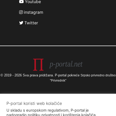
Youtube
instagram
Twitter
© 2019 - 2026 Sva prava pridržana. P-portal pokreće
Srpsko privredno društvo
"Privrednik"
Izneseni stavovi i mišljenja samo su autorova i ne odražavaju nužno
P-portal koristi web kolačiće
službena stajališta Europske unije ili Europske komisije, kao ni stajališta
U skladu s europskom regulativom, P-portal je
Agencije za elektroničke medije ni Ministarstva kulture i medija. Europska
nadogradio politiku privatnosti i korištenja kolačića.
unija i Europska komisija, kao ni Agencija za elektroničke medije ni