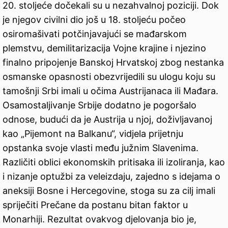
20. stoljeće dočekali su u nezahvalnoj poziciji. Dok
je njegov civilni dio još u 18. stoljeću počeo
osiromašivati potčinjavajući se mađarskom
plemstvu, demilitarizacija Vojne krajine i njezino
finalno pripojenje Banskoj Hrvatskoj zbog nestanka
osmanske opasnosti obezvrijedili su ulogu koju su
tamošnji Srbi imali u očima Austrijanaca ili Mađara.
Osamostaljivanje Srbije dodatno je pogoršalo
odnose, budući da je Austrija u njoj, doživljavanoj
kao „Pijemont na Balkanu“, vidjela prijetnju
opstanka svoje vlasti među južnim Slavenima.
Različiti oblici ekonomskih pritisaka ili izoliranja, kao
i nizanje optužbi za veleizdaju, zajedno s idejama o
aneksiji Bosne i Hercegovine, stoga su za cilj imali
spriječiti Prečane da postanu bitan faktor u
Monarhiji. Rezultat ovakvog djelovanja bio je,