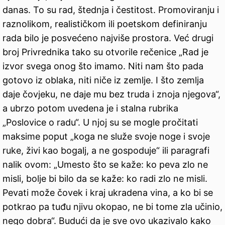
danas. To su rad, štednja i čestitost. Promoviranju i
raznolikom, realističkom ili poetskom definiranju
rada bilo je posvećeno najviše prostora. Već drugi
broj Privrednika tako su otvorile rečenice „Rad je
izvor svega onog što imamo. Niti nam što pada
gotovo iz oblaka, niti niče iz zemlje. I što zemlja
daje čovjeku, ne daje mu bez truda i znoja njegova“,
a ubrzo potom uvedena je i stalna rubrika
„Poslovice o radu“. U njoj su se mogle pročitati
maksime poput „koga ne služe svoje noge i svoje
ruke, živi kao bogalj, a ne gospoduje“ ili paragrafi
nalik ovom: „Umesto što se kaže: ko peva zlo ne
misli, bolje bi bilo da se kaže: ko radi zlo ne misli.
Pevati može čovek i kraj ukradena vina, a ko bi se
potkrao pa tuđu njivu okopao, ne bi tome zla učinio,
nego dobra“. Budući da je sve ovo ukazivalo kako