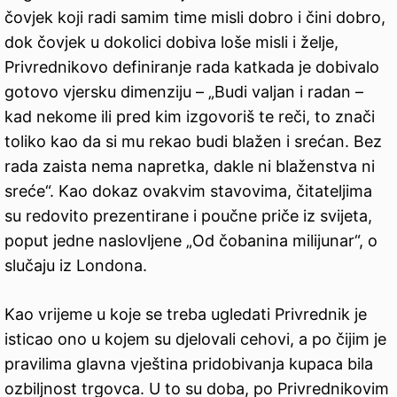
čovjek koji radi samim time misli dobro i čini dobro,
dok čovjek u dokolici dobiva loše misli i želje,
Privrednikovo definiranje rada katkada je dobivalo
gotovo vjersku dimenziju – „Budi valjan i radan –
kad nekome ili pred kim izgovoriš te reči, to znači
toliko kao da si mu rekao budi blažen i srećan. Bez
rada zaista nema napretka, dakle ni blaženstva ni
sreće“. Kao dokaz ovakvim stavovima, čitateljima
su redovito prezentirane i poučne priče iz svijeta,
poput jedne naslovljene „Od čobanina milijunar“, o
slučaju iz Londona.
Kao vrijeme u koje se treba ugledati Privrednik je
isticao ono u kojem su djelovali cehovi, a po čijim je
pravilima glavna vještina pridobivanja kupaca bila
ozbiljnost trgovca. U to su doba, po Privrednikovim