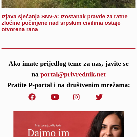
Izjava sjećanja SNV-a: Izostanak pravde za ratne
zločine počinjene nad srpskim civilima ostaje
otvorena rana
Ako imate prijedlog teme za nas, javite se
na
portal@privrednik.net
Pratite P-portal i na društvenim mrežama: