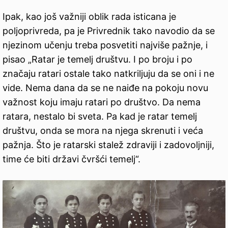
Ipak, kao još važniji oblik rada isticana je
poljoprivreda, pa je Privrednik tako navodio da se
njezinom učenju treba posvetiti najviše pažnje, i
pisao „Ratar je temelj društvu. I po broju i po
značaju ratari ostale tako natkriljuju da se oni i ne
vide. Nema dana da se ne naiđe na pokoju novu
važnost koju imaju ratari po društvo. Da nema
ratara, nestalo bi sveta. Pa kad je ratar temelj
društvu, onda se mora na njega skrenuti i veća
pažnja. Što je ratarski stalež zdraviji i zadovoljniji,
time će biti državi čvršći temelj“.