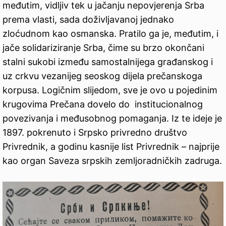
međutim, vidljiv tek u jačanju nepovjerenja Srba
prema vlasti, sada doživljavanoj jednako
zloćudnom kao osmanska. Pratilo ga je, međutim, i
jače solidariziranje Srba, čime su brzo okončani
stalni sukobi između samostalnijega građanskog i
uz crkvu vezanijeg seoskog dijela prečanskoga
korpusa. Logičnim slijedom, sve je ovo u pojedinim
krugovima Prečana dovelo do institucionalnog
povezivanja i međusobnog pomaganja. Iz te ideje je
1897. pokrenuto i Srpsko privredno društvo
Privrednik, a godinu kasnije list Privrednik – najprije
kao organ Saveza srpskih zemljoradničkih zadruga.