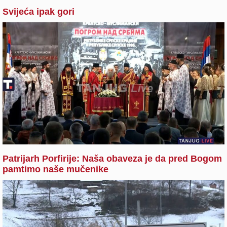
Svijeća ipak gori
Patrijarh Porfirije: Naša obaveza je da pred Bogom
pamtimo naše mučenike