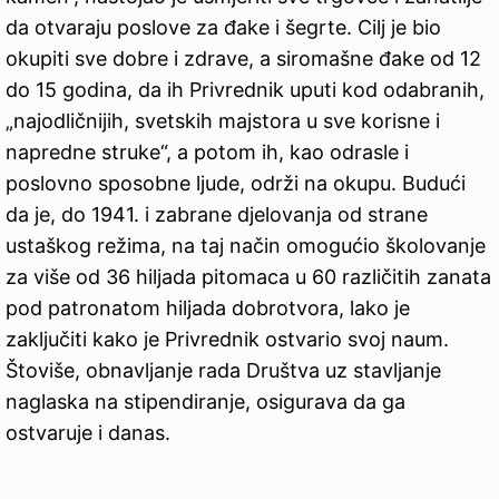
da otvaraju poslove za đake i šegrte. Cilj je bio
okupiti sve dobre i zdrave, a siromašne đake od 12
do 15 godina, da ih Privrednik uputi kod odabranih,
„najodličnijih, svetskih majstora u sve korisne i
napredne struke“, a potom ih, kao odrasle i
poslovno sposobne ljude, održi na okupu. Budući
da je, do 1941. i zabrane djelovanja od strane
ustaškog režima, na taj način omogućio školovanje
za više od 36 hiljada pitomaca u 60 različitih zanata
pod patronatom hiljada dobrotvora, lako je
zaključiti kako je Privrednik ostvario svoj naum.
Štoviše, obnavljanje rada Društva uz stavljanje
naglaska na stipendiranje, osigurava da ga
ostvaruje i danas.