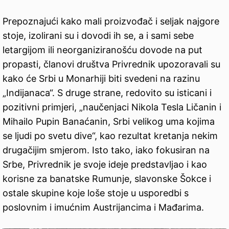
Prepoznajući kako mali proizvođač i seljak najgore
stoje, izolirani su i dovodi ih se, a i sami sebe
letargijom ili neorganiziranošću dovode na put
propasti, članovi društva Privrednik upozoravali su
kako će Srbi u Monarhiji biti svedeni na razinu
„Indijanaca“. S druge strane, redovito su isticani i
pozitivni primjeri, „naučenjaci Nikola Tesla Ličanin i
Mihailo Pupin Banaćanin, Srbi velikog uma kojima
se ljudi po svetu dive“, kao rezultat kretanja nekim
drugačijim smjerom. Isto tako, iako fokusiran na
Srbe, Privrednik je svoje ideje predstavljao i kao
korisne za banatske Rumunje, slavonske Šokce i
ostale skupine koje loše stoje u usporedbi s
poslovnim i imućnim Austrijancima i Mađarima.