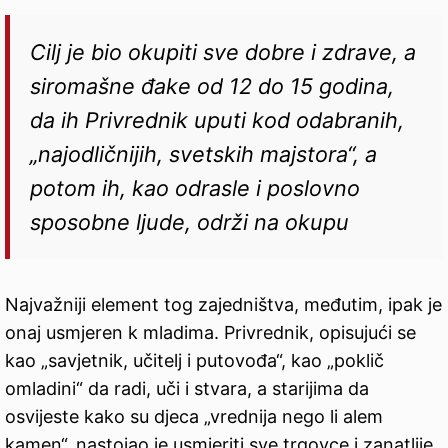
Cilj je bio okupiti sve dobre i zdrave, a
siromašne đake od 12 do 15 godina,
da ih Privrednik uputi kod odabranih,
„najodličnijih, svetskih majstora“, a
potom ih, kao odrasle i poslovno
sposobne ljude, održi na okupu
Najvažniji element tog zajedništva, međutim, ipak je
onaj usmjeren k mladima. Privrednik, opisujući se
kao „savjetnik, učitelj i putovođa“, kao „poklič
omladini“ da radi, uči i stvara, a starijima da
osvijeste kako su djeca „vrednija nego li alem
kamen“, nastojao je usmjeriti sve trgovce i zanatlije