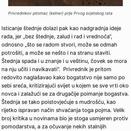
Privrednikov pitomac (kelner) prije Prvog svjetskog rata
Isticanje štednje dolazi pak kao nadgradnja ideje
rada, jer „bez štednje, zalud i rad i vrednoća“,
odnosno „što se radom stvori, može se odmah
potrošiti, a može se nešto i na stranu staviti.
Štednja spada i u znanje i u veštinu, čovek se mora
na nju učiti i navikavati“. Privrednik je pritom
redovito naglašavao kako bogatstvo nije samo po
sebi sreća, kritizirajući svijet u kojem se sve vrti oko
novca i zalažući se za drugačije poimanje bogastva.
Štednja se tako poistovjećuje s mudrošću, kao
rijetko ispravan način shvaćanja toga pojma. Velik
broj kritika u novinama bio je stoga usmjeren protiv
pomodarstva, a za očuvanje nekih stalnijih