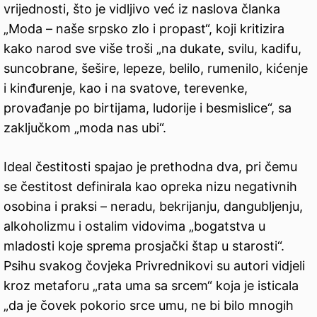
vrijednosti, što je vidljivo već iz naslova članka
„Moda – naše srpsko zlo i propast“, koji kritizira
kako narod sve više troši „na dukate, svilu, kadifu,
suncobrane, šešire, lepeze, belilo, rumenilo, kićenje
i kinđurenje, kao i na svatove, terevenke,
provađanje po birtijama, ludorije i besmislice“, sa
zaključkom „moda nas ubi“.
Ideal čestitosti spajao je prethodna dva, pri čemu
se čestitost definirala kao opreka nizu negativnih
osobina i praksi – neradu, bekrijanju, dangubljenju,
alkoholizmu i ostalim vidovima „bogatstva u
mladosti koje sprema prosjački štap u starosti“.
Psihu svakog čovjeka Privrednikovi su autori vidjeli
kroz metaforu „rata uma sa srcem“ koja je isticala
„da je čovek pokorio srce umu, ne bi bilo mnogih