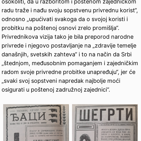
osokoliti, da u razboritom i poštenom zajedničkom
radu traže i nađu svoju sopstvenu privrednu korist“,
odnosno „upućivati svakoga da o svojoj koristi i
probitku na poštenoj osnovi zrelo promišlja“.
Privrednikova vizija tako je bila preporod narodne
privrede i njegovo postavljanje na „zdravije temelje
današnjih, svetskih zahteva“ i to na način da Srbi
„štednjom, međusobnim pomaganjem i zajedničkim
radom svoje privredne probitke unapređuju“, jer će
„svaki svoj sopstveni napredak najbolje moći
osigurati u poštenoj zadružnoj zajednici“.