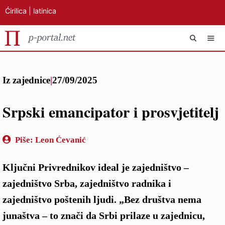
Ćirilica
|
latinica
Preskoči
IZB
na
Iz zajednice
|
27/09/2025
sadržaj
Srpski emancipator i prosvjetitelj
Piše:
Leon Ćevanić
Ključni Privrednikov ideal je zajedništvo –
zajedništvo Srba, zajedništvo radnika i
zajedništvo poštenih ljudi. „Bez društva nema
junaštva – to znači da Srbi prilaze u zajednicu,