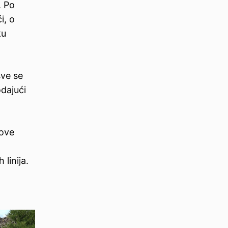
. Po
i, o
ku
sve se
odajući
love
linija.