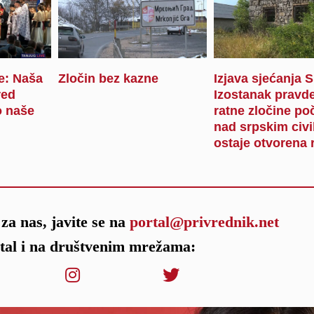
je: Naša
Zločin bez kazne
Izjava sjećanja 
red
Izostanak pravde
 naše
ratne zločine po
nad srpskim civi
ostaje otvorena 
za nas, javite se na
portal@privrednik.net
rtal i na društvenim mrežama: