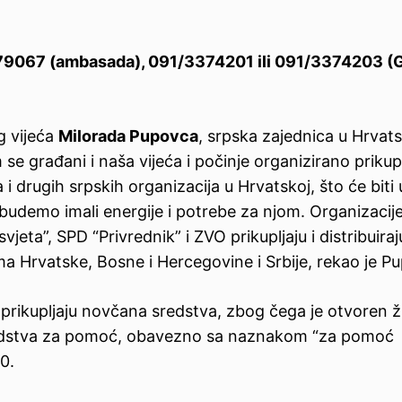
4579067 (ambasada), 091/3374201 ili 091/3374203 (
g vijeća
Milorada Pupovca
, srpska zajednica u Hrvat
se građani i naša vijeća i počinje organizirano prikup
 drugih srpskih organizacija u Hrvatskoj, što će biti 
ok budemo imali energije i potrebe za njom. Organizacij
eta”, SPD “Privrednik” i ZVO prikupljaju i distribuiraj
Hrvatske, Bosne i Hercegovine i Srbije, rekao je P
prikupljaju novčana sredstva, zbog čega je otvoren ž
sredstva za pomoć, obavezno sa naznakom “za pomoć
0.