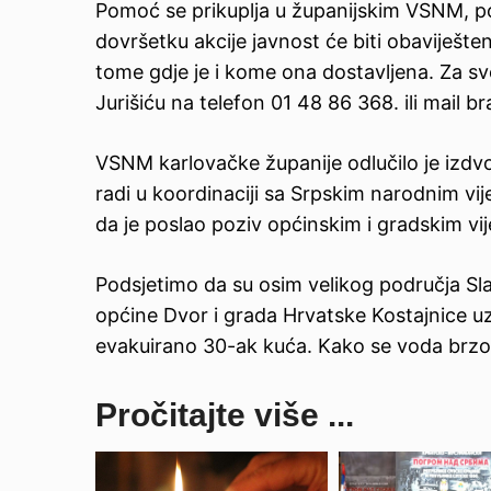
Pomoć se prikuplja u županijskim VSNM, po
dovršetku akcije javnost će biti obaviješten
tome gdje je i kome ona dostavljena. Za s
Jurišiću na telefon 01 48 86 368. ili mail b
VSNM karlovačke županije odlučilo je izdvoj
radi u koordinaciji sa Srpskim narodnim vij
da je poslao poziv općinskim i gradskim vij
Podsjetimo da su osim velikog područja Slav
općine Dvor i grada Hrvatske Kostajnice u
evakuirano 30-ak kuća. Kako se voda brzo p
Pročitajte više ...