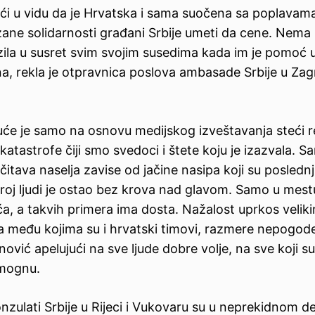
jući u vidu da je Hrvatska i sama suočena sa poplavam
kazane solidarnosti građani Srbije umeti da cene. Nema
azila u susret svim svojim susedima kada im je pomoć 
, rekla je otpravnica poslova ambasade Srbije u Za
će je samo na osnovu medijskog izveštavanja steći r
tastrofe čiji smo svedoci i štete koju je izazvala. S
čitava naselja zavise od jačine nasipa koji su posledn
 broj ljudi je ostao bez krova nad glavom. Samo u mest
a, a takvih primera ima dosta. Nažalost uprkos velik
va među kojima su i hrvatski timovi, razmere nepogod
nović apelujući na sve ljude dobre volje, na sve koji su
omognu.
nzulati Srbije u Rijeci i Vukovaru su u neprekidnom d