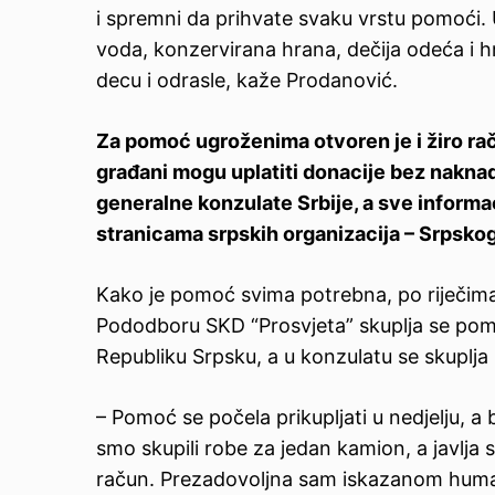
i spremni da prihvate svaku vrstu pomoći.
voda, konzervirana hrana, dečija odeća i hra
decu i odrasle, kaže Prodanović.
Za pomoć ugroženima otvoren je i žiro 
građani mogu uplatiti donacije bez naknad
generalne konzulate Srbije, a sve informa
stranicama srpskih organizacija – Srpsko
Kako je pomoć svima potrebna, po riječima
Pododboru SKD “Prosvjeta” skuplja se pomo
Republiku Srpsku, a u konzulatu se skuplja
– Pomoć se počela prikupljati u nedjelju, a 
smo skupili robe za jedan kamion, a javlja 
račun. Prezadovoljna sam iskazanom hum