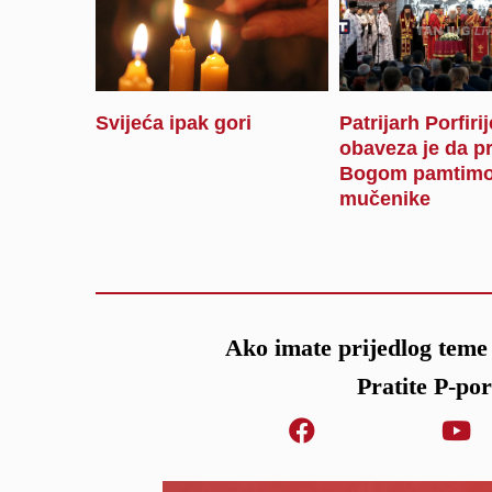
Svijeća ipak gori
Patrijarh Porfiri
obaveza je da p
Bogom pamtimo
mučenike
Ako imate prijedlog teme 
Pratite P-po