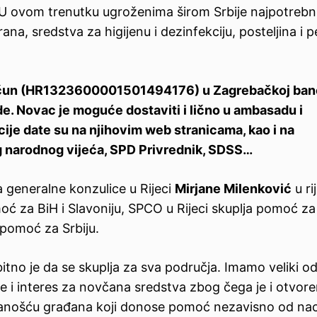
 U ovom trenutku ugroženima širom Srbije najpotrebni
na, sredstva za higijenu i dezinfekciju, posteljina i 
račun (HR1323600001501494176) u Zagrebačkoj banc
e. Novac je moguće dostaviti i lično u ambasadu i
cije date su na njihovim web stranicama, kao i na
g narodnog vijeća, SPD Privrednik, SDSS…
 generalne konzulice u Rijeci
Mirjane Milenković
u r
ć za BiH i Slavoniju, SPCO u Rijeci skuplja pomoć za
 pomoć za Srbiju.
bitno je da se skuplja za sva područja. Imamo veliki od
se i interes za novčana sredstva zbog čega je i otvore
anošću građana koji donose pomoć nezavisno od nac