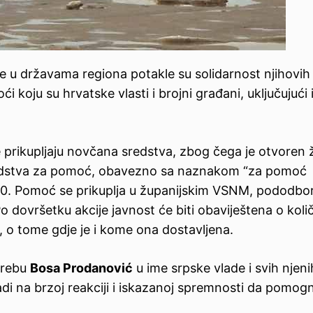
te u državama regiona potakle su solidarnost njihovih
 koju su hrvatske vlasti i brojni građani, uključujući 
prikupljaju novčana sredstva, zbog čega je otvoren ž
sredstva za pomoć, obavezno sa naznakom “za pomoć
0. Pomoć se prikuplja u županijskim VSNM, pododbo
o dovršetku akcije javnost će biti obaviještena o količ
, o tome gdje je i kome ona dostavljena.
grebu
Bosa Prodanović
u ime srpske vlade i svih njeni
adi na brzoj reakciji i iskazanoj spremnosti da pomog