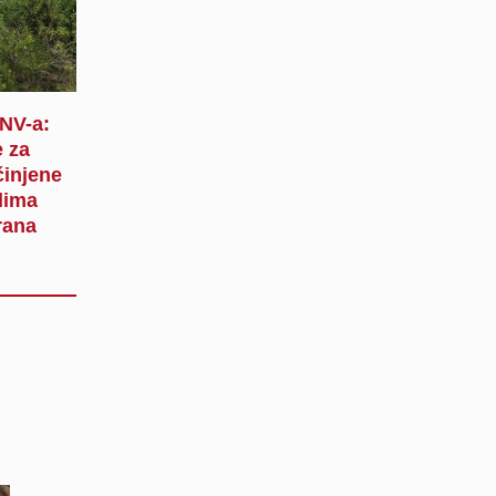
SNV-a:
 za
činjene
lima
rana