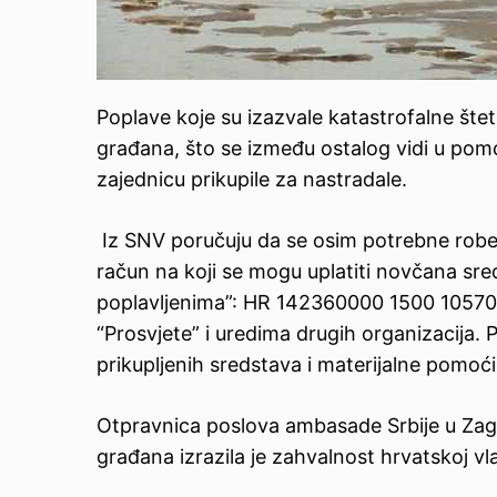
Poplave koje su izazvale katastrofalne šte
građana, što se između ostalog vidi u pomoći
zajednicu prikupile za nastradale.
Iz SNV poručuju da se osim potrebne robe 
račun na koji se mogu uplatiti novčana 
poplavljenima”: HR 142360000 1500 10570
“Prosvjete” i uredima drugih organizacija. P
prikupljenih sredstava i materijalne pomoći
Otpravnica poslova ambasade Srbije u Za
građana izrazila je zahvalnost hrvatskoj vl