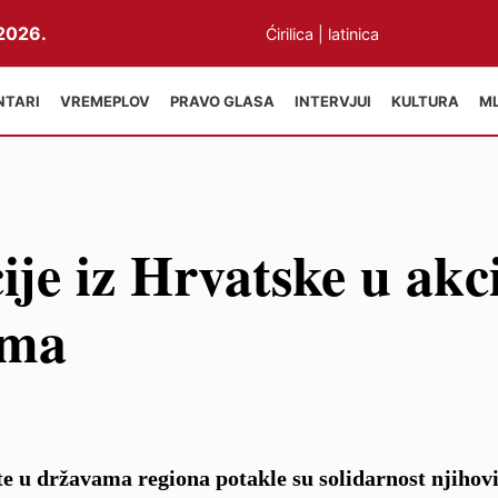
2026.
Ćirilica
|
latinica
NTARI
VREMEPLOV
PRAVO GLASA
INTERVJUI
KULTURA
M
je iz Hrvatske u akci
ima
ete u državama regiona potakle su solidarnost njihov