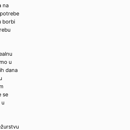
a na
 potrebe
u borbi
grebu
ealnu
amo u
jih dana
u
im
e se
 u
ežurstvu