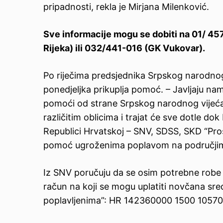
pripadnosti, rekla je Mirjana Milenković.
Sve informacije mogu se dobiti na 01/ 
Rijeka) ili 032/441-016 (GK Vukovar).
Po riječima predsjednika Srpskog narodno
ponedjeljka prikuplja pomoć. – Javljaju nam 
pomoći od strane Srpskog narodnog vijeća i
različitim oblicima i trajat će sve dotle d
Republici Hrvatskoj – SNV, SDSS, SKD “Prosvj
pomoć ugroženima poplavom na područjima 
Iz SNV poručuju da se osim potrebne robe 
račun na koji se mogu uplatiti novčana 
poplavljenima”: HR 142360000 1500 10570