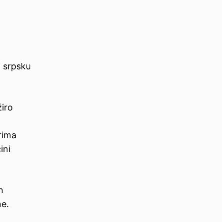
i srpsku
iro
rima
ini
h
ne.