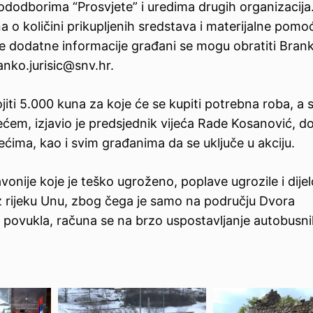
dodborima “Prosvjete” i uredima drugih organizacija
a o količini prikupljenih sredstava i materijalne pomoć
ve dodatne informacije građani se mogu obratiti Bran
ranko.jurisic@snv.hr.
iti 5.000 kuna za koje će se kupiti potrebna roba, a 
ećem, izjavio je predsjednik vijeća Rade Kosanović, d
ećima, kao i svim građanima da se uključe u akciju.
onije koje je teško ugroženo, poplave ugrozile i dije
z rijeku Unu, zbog čega je samo na području Dvora
ovukla, računa se na brzo uspostavljanje autobusnih 