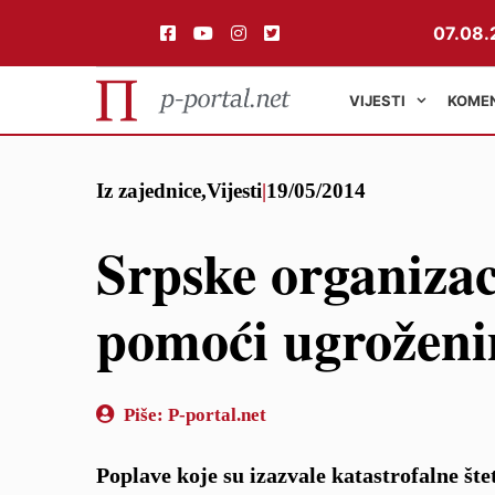
07.08.
VIJESTI
KOME
Preskoči
Iz zajednice
,
Vijesti
|
19/05/2014
na
sadržaj
Srpske organizaci
pomoći ugrožen
Piše:
P-portal.net
Poplave koje su izazvale katastrofalne št