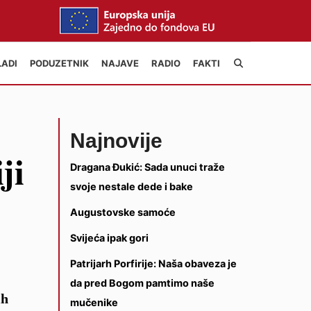
LADI
PODUZETNIK
NAJAVE
RADIO
FAKTI
Najnovije
ji
Dragana Đukić: Sada unuci traže
svoje nestale dede i bake
Augustovske samoće
Svijeća ipak gori
Patrijarh Porfirije: Naša obaveza je
da pred Bogom pamtimo naše
ih
mučenike