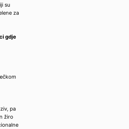
ji su
pelene za
i gdje
iječkom
ziv, pa
n žiro
ionalne