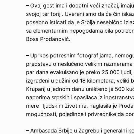
– Ovaj gest ima i dodatni veći značaj, ima
svojoj teritoriji. Uvereni smo da će čin is
posebno isticati da je Srbija nesebično izl
sa elementarnim nepogodama bila potrebna
Bosa Prodanović.
– Uprkos potresnim fotografijama, nemogu
predstavu o neslućeno velikim razmerama ka
par dana evakuisano je preko 25.000 ljudi, 
izgrađeni u dužini od 18 kilometara, veliki
Krupanj u jednom danu uništeno je 500 kuć
naporima srpskih i spasilaca iz inostranst
mere i ljudskim životima, naglasila je Proda
mogućnosti, pojedince i privrednike da p
– Ambasada Srbije u Zagrebu i generalni ko