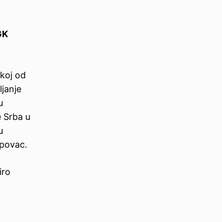
GK
skoj od
ljanje
u
e Srba u
u
upovac.
iro