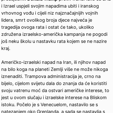
i Izrael uspjeli svojim napadima ubiti i iranskog
vrhovnog vođu i cijeli niz najznačajnijih vojnih
lidera, smrt ovolikog broja djece najveća je
tragedija ovoga rata i ostat će tako, ukoliko
združena izraelsko-američka kampanja ne pogodi
još neku školu u nastavku rata kojem se ne nazire
kraj.
Američko-izraelski napad na Iran, ili njihov napad
na bilo koga na planeti Zemlji više ne može nikoga
iznenaditi. Trampova administracija je, crno na
bijelo, cijelom svijetu dala do znanja da će koristiti
svoju vatrenu moć da ostvari američke interese, to
jest u ovom slučaju i izraelske interese na Bliskom
istoku. Počelo je s Venecuelom, nastavilo se s
natezanjem oko Grenlanda, a sada se nastavlja s