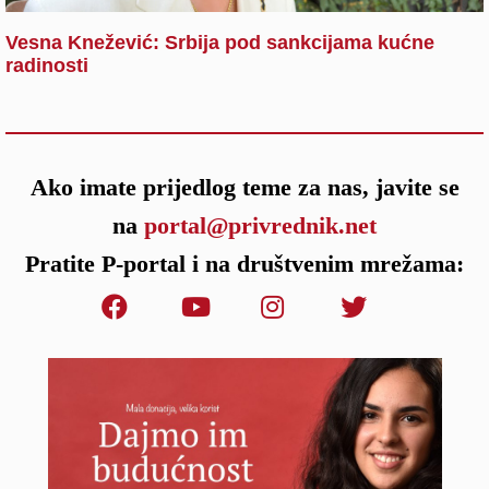
Vesna Knežević: Srbija pod sankcijama kućne
radinosti
Ako imate prijedlog teme za nas, javite se
na
portal@privrednik.net
Pratite P-portal i na društvenim mrežama: