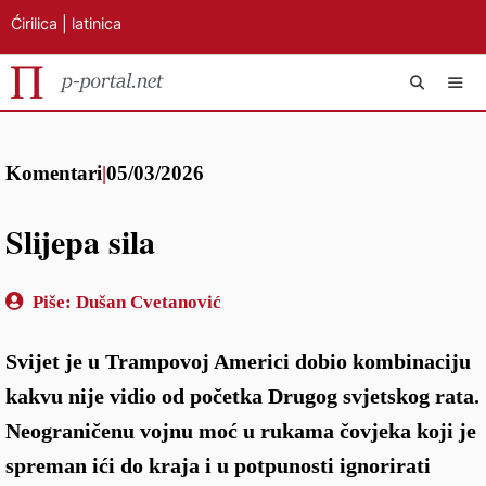
Ćirilica
|
latinica
Preskoči
IZB
na
Komentari
|
05/03/2026
sadržaj
Slijepa sila
Piše:
Dušan Cvetanović
Svijet je u Trampovoj Americi dobio kombinaciju
kakvu nije vidio od početka Drugog svjetskog rata.
Neograničenu vojnu moć u rukama čovjeka koji je
spreman ići do kraja i u potpunosti ignorirati