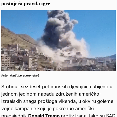
postojeća pravila igre
Foto: YouTube screenshot
Stotinu i šezdeset pet iranskih djevojčica ubijeno u
jednom jedinom napadu združenih američko-
izraelskih snaga prošloga vikenda, u okviru goleme
vojne kampanje koju je pokrenuo američki
predsjednik
Donald Tramp
protiv Irana. Iako su SAD