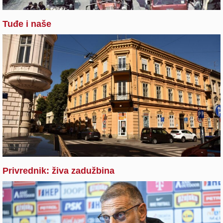
Tuđe i naše
Privrednik: živa zadužbina