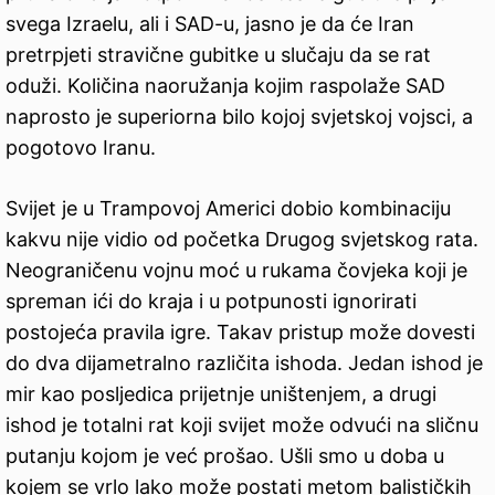
svega Izraelu, ali i SAD-u, jasno je da će Iran
pretrpjeti stravične gubitke u slučaju da se rat
oduži. Količina naoružanja kojim raspolaže SAD
naprosto je superiorna bilo kojoj svjetskoj vojsci, a
pogotovo Iranu.
Svijet je u Trampovoj Americi dobio kombinaciju
kakvu nije vidio od početka Drugog svjetskog rata.
Neograničenu vojnu moć u rukama čovjeka koji je
spreman ići do kraja i u potpunosti ignorirati
postojeća pravila igre. Takav pristup može dovesti
do dva dijametralno različita ishoda. Jedan ishod je
mir kao posljedica prijetnje uništenjem, a drugi
ishod je totalni rat koji svijet može odvući na sličnu
putanju kojom je već prošao. Ušli smo u doba u
kojem se vrlo lako može postati metom balističkih