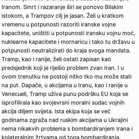
Iranom. Smrt i razaranje širi se ponovo Bliskim
istokom, a Trampov cilj je jasan. Želi u kratkom
vremenu u potpunosti razoriti iranske vojne
kapacitete, uništiti u potpunosti iransku vojnu moć,
nuklearne kapacitete i mornaricu i tako tu državu u
potpunosti neutralizirati do kraja svoga mandata.
Tramp, kao i ranije, želi ostati zapisan kao
predsjednik koji je riješio problem zvan Iran. I u
ovom trenutku ne postoji nitko tko mu može stati
na put. Dapače, u akcijama u Iranu, kao i ranije u
Venecueli, Tramp uživa punu podršku EU koja se
isprofilirala kao svojevrsni moralni sudac vojnih
akcija diljem svijeta. Ista ekipa koja se već
godinama zgraža nad ruskim akcijama u Ukrajini
nema nikakvih problema s bombardiranjem Irana i
kolateralnim žrtvama od toga bombardiranja.