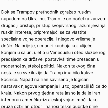
Dok se Trampov prethodnik zgražao ruskim
napadom na Ukrajinu, Tramp je od početka zauzeo
drugačiji pristup, pristup svojevrsnog razumijevanja
ruskih interesa, pripremajući se za vlastite
specijalne vojne operacije. I njegovo vrijeme je
došlo. Najprije je, u maniri kauboja koji ulijeće
konjem u salun, uletio u Venecuelu i oteo službenog
predsjednika države, postavivši time presedan u
modernoj svjetskoj politici. Nakon takvog čina
nestale su sve iluzije da Tramp ima bilo kakve
kočnice. Napad na Iran savršeno je logičan
nastavak njegove kampanje i u toj operaciji ići će do
kraja. Nakon prvog tjedna rata jasno je da je Iran
inferioran američko-izraleskoj vojnoj moći. Iako
pruža ozbiljan otpor i nanosi teške gubitke prije