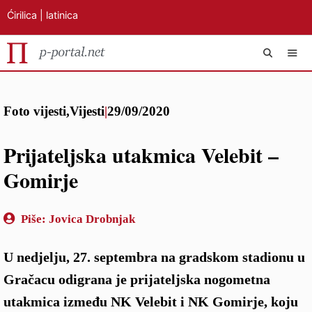
Ćirilica
|
latinica
Preskoči
IZB
na
Foto vijesti
,
Vijesti
|
29/09/2020
sadržaj
Prijateljska utakmica Velebit –
Gomirje
Piše:
Jovica Drobnjak
U nedjelju, 27. septembra na gradskom stadionu u
Gračacu odigrana je prijateljska nogometna
utakmica između NK Velebit i NK Gomirje, koju