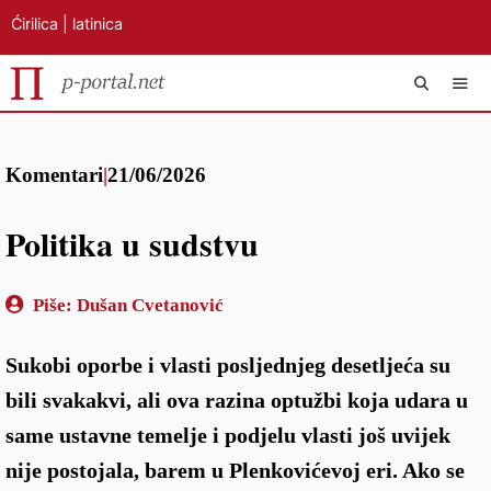
Ćirilica
|
latinica
Preskoči
IZB
na
Komentari
|
21/06/2026
sadržaj
Politika u sudstvu
Piše:
Dušan Cvetanović
Sukobi oporbe i vlasti posljednjeg desetljeća su
bili svakakvi, ali ova razina optužbi koja udara u
same ustavne temelje i podjelu vlasti još uvijek
nije postojala, barem u Plenkovićevoj eri. Ako se