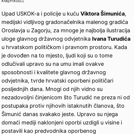
Kralj/PIXSELL
Upad USKOK-a i policije u kuću
Viktora Šimunića
,
medijski vidljivog gradonačelnika malenog gradića
Oroslavja u Zagorju, za mnoge je najbolja ilustracija
uloge glavnog državnog odvjetnika
Ivana Turudića
u hrvatskom političkom i pravnom prostoru. Kada
je dovođen na to mjesto, ljudi koji su o tome
odlučivali upravo su na umu imali ovakve
sposobnosti i kvalitete glavnog državnog
odvjetnika, tvrde hrvatski oporbeni političari
posljednjih dana. Mnogi od njih vidno su
nezadovoljni činjenicom što Turudić ne preza ni od
postupaka protiv njihovih istaknutih članova, što
Šimunić danas svakako jeste. Upravo su njega
domaći mediji naklonjeni oporbi uzdigli u visine i
postavili kao predvodnika oporbenog