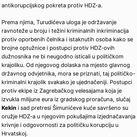
antikorupcijskog pokreta protiv HDZ-a.
Prema njima, Turudićeva uloga je održavanje
ravnoteže u broju i težini kriminalnih inkriminacija
protiv oporbenih čelnika i istaknutih osoba kako se
brojne optužnice i postupci protiv HDZ-ovih
dužnosnika ne bi neugodno isticali u političkom
krajoliku. Od njegovog dolaska na mjesto glavnog
državnog odvjetnika, mora se priznati, taj političko-
kriminalni krajolik svakako je ujednačeniji. Postupci
protiv ekipe iz Zagrebačkog velesajama koja je
izvukla milijune eura iz gradskog proračuna, slučaj
Kekin
i sad pretresi Šimunićeve kuće savršeno su
oružje HDZ-a u njegovim pokušajima izjednačavanja
krivnje i odgovornosti za političku korupciju u
Hrvatskoj.