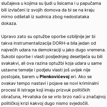
slučajeva u kojima su ljudi u lisicama i u papučama
bili izvlačeni iz svojih domova da bi se na kraju
mirno odšetali iz sudnica zbog nedostataka
dokaza.
Upravo zato su optužbe oporbe ozbiljnije jer bi
takva instrumentalizacija DORH-a bila jedan od
najvećih udara na demokraciji u jako dugo vremena.
Sukobi oporbe i vlasti posljednjeg desetljeća su bili
svakakvi, ali ova razina optužbi koja udara u same
ustavne temelje i podjelu vlasti još uvijek nije
postojala, barem u
Plenkovićevoj
eri. Ako se
ovakav tempo nastavi i pojave se novi kriminalni
procesi ili istrage koji imaju prizvuk političkih
obračuna, Hrvatska će se vrlo brzo naći u značajnoj
političkoj krizi kakvoj dugo nismo svjedočili.