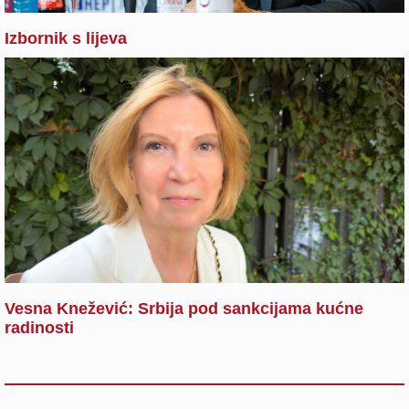
Izbornik s lijeva
Vesna Knežević: Srbija pod sankcijama kućne
radinosti