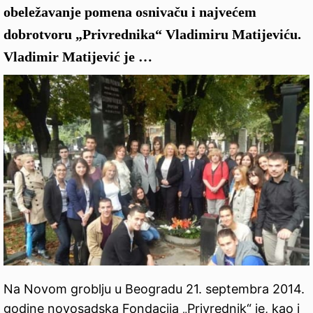
obeležavanje pomena osnivaču i najvećem
dobrotvoru „Privrednika“ Vladimiru Matijeviću.
Vladimir Matijević je …
Na Novom groblju u Beogradu 21. septembra 2014.
godine novosadska Fondacija „Privrednik“ je, kao i