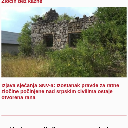
Zločin bez kazne
Izjava sjećanja SNV-a: Izostanak pravde za ratne
zločine počinjene nad srpskim civilima ostaje
otvorena rana