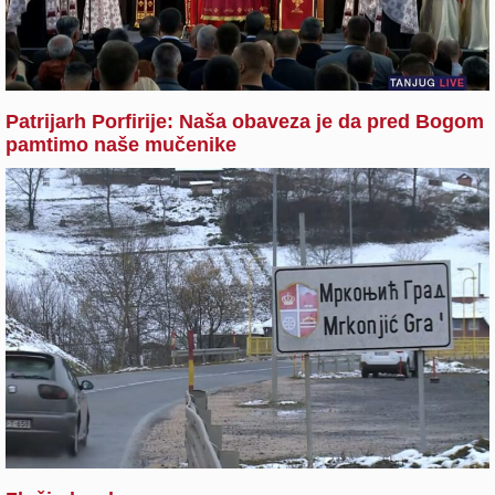
Patrijarh Porfirije: Naša obaveza je da pred Bogom
pamtimo naše mučenike