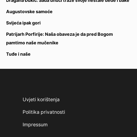
Dragana Đukić: Sada unuci traže svoje nestale dede i bake
Augustovske samoće
Svijeća ipak gori
Patrijarh Porfirije: Naša obaveza je da pred Bogom
pamtimo naše mučenike
Tuđe i naše
Uvjeti korištenja
Politika privatnosti
Impressum