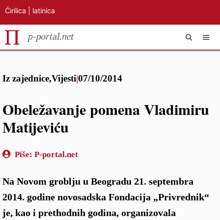
Ćirilica
|
latinica
Preskoči
IZB
na
Iz zajednice
,
Vijesti
|
07/10/2014
sadržaj
Obeležavanje pomena Vladimiru
Matijeviću
Piše:
P-portal.net
Na Novom groblju u Beogradu 21. septembra
2014. godine novosadska Fondacija „Privrednik“
je, kao i prethodnih godina, organizovala