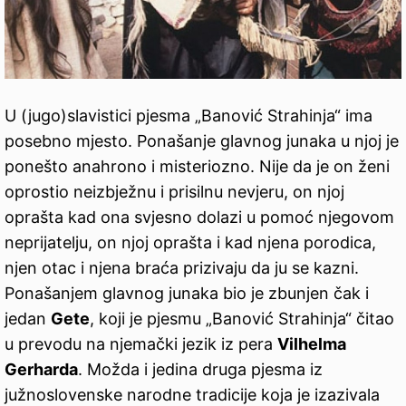
U (jugo)slavistici pjesma „Banović Strahinja“ ima
posebno mjesto. Ponašanje glavnog junaka u njoj je
ponešto anahrono i misteriozno. Nije da je on ženi
oprostio neizbježnu i prisilnu nevjeru, on njoj
oprašta kad ona svjesno dolazi u pomoć njegovom
neprijatelju, on njoj oprašta i kad njena porodica,
njen otac i njena braća prizivaju da ju se kazni.
Ponašanjem glavnog junaka bio je zbunjen čak i
jedan
Gete
, koji je pjesmu „Banović Strahinja“ čitao
u prevodu na njemački jezik iz pera
Vilhelma
Gerharda
. Možda i jedina druga pjesma iz
južnoslovenske narodne tradicije koja je izazivala