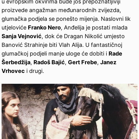
u evropskim okvirima bude još prepoznatljiviji
proizvede angažman međunarodnih zvijezda,
glumačka podjela se ponešto mijenja. Naslovni lik
utjeloviće
Franko Nero
, Anđelija je postati mlada
Sanja Vejnović
, dok će Dragan Nikolić umjesto
Banović Strahinje biti Vlah Alija. U fantastičnoj
glumačkoj podjeli manje uloge će dobiti i
Rade
Šerbedžija
,
Radoš Bajić
,
Gert Frebe
,
Janez
Vrhovec
i drugi.