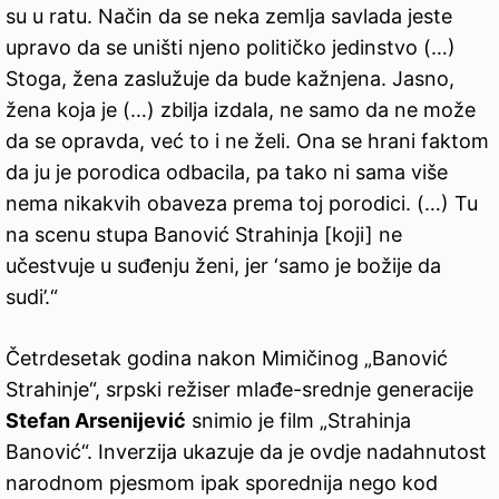
su u ratu. Način da se neka zemlja savlada jeste
upravo da se uništi njeno političko jedinstvo (…)
Stoga, žena zaslužuje da bude kažnjena. Jasno,
žena koja je (…) zbilja izdala, ne samo da ne može
da se opravda, već to i ne želi. Ona se hrani faktom
da ju je porodica odbacila, pa tako ni sama više
nema nikakvih obaveza prema toj porodici. (…) Tu
na scenu stupa Banović Strahinja [koji] ne
učestvuje u suđenju ženi, jer ‘samo je božije da
sudi’.“
Četrdesetak godina nakon Mimičinog „Banović
Strahinje“, srpski režiser mlađe-srednje generacije
Stefan Arsenijević
snimio je film „Strahinja
Banović“. Inverzija ukazuje da je ovdje nadahnutost
narodnom pjesmom ipak sporednija nego kod