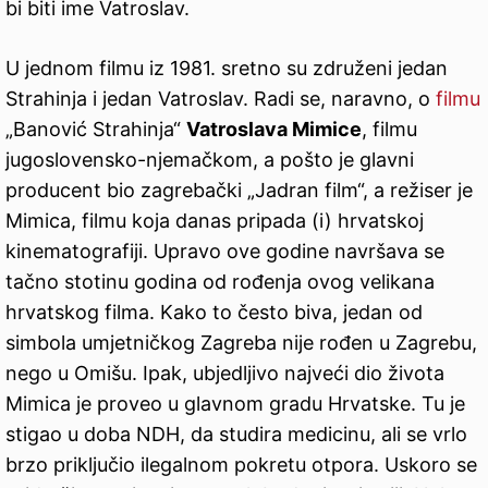
bi biti ime Vatroslav.
U jednom filmu iz 1981. sretno su združeni jedan
Strahinja i jedan Vatroslav. Radi se, naravno, o
filmu
„Banović Strahinja“
Vatroslava Mimice
, filmu
jugoslovensko-njemačkom, a pošto je glavni
producent bio zagrebački „Jadran film“, a režiser je
Mimica, filmu koja danas pripada (i) hrvatskoj
kinematografiji. Upravo ove godine navršava se
tačno stotinu godina od rođenja ovog velikana
hrvatskog filma. Kako to često biva, jedan od
simbola umjetničkog Zagreba nije rođen u Zagrebu,
nego u Omišu. Ipak, ubjedljivo najveći dio života
Mimica je proveo u glavnom gradu Hrvatske. Tu je
stigao u doba NDH, da studira medicinu, ali se vrlo
brzo priključio ilegalnom pokretu otpora. Uskoro se