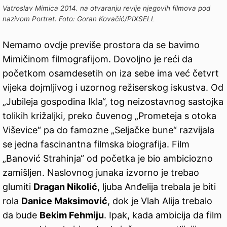
Vatroslav Mimica 2014. na otvaranju revije njegovih filmova pod
nazivom Portret. Foto: Goran Kovačić/PIXSELL
Nemamo ovdje previše prostora da se bavimo
Mimičinom filmografijom. Dovoljno je reći da
početkom osamdesetih on iza sebe ima već četvrt
vijeka dojmljivog i uzornog režiserskog iskustva. Od
„Jubileja gospodina Ikla“, tog neizostavnog sastojka
tolikih križaljki, preko čuvenog „Prometeja s otoka
Viševice“ pa do famozne „Seljačke bune“ razvijala
se jedna fascinantna filmska biografija. Film
„Banović Strahinja“ od početka je bio ambiciozno
zamišljen. Naslovnog junaka izvorno je trebao
glumiti
Dragan Nikolić
, ljuba Anđelija trebala je biti
rola
Danice Maksimović
, dok je Vlah Alija trebalo
da bude
Bekim Fehmiju
. Ipak, kada ambicija da film