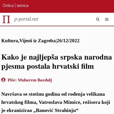
Ćirilica
|
latinica
Preskoči
IZB
na
Kultura
,
Vijesti iz Zagreba
|
26/12/2022
sadržaj
Kako je najljepša srpska narodna
pjesma postala hrvatski film
Piše:
Muharem Bazdulj
Navršava se stotinu godina od rođenja velikana
hrvatskog filma, Vatroslava Mimice, režisera koji
je ekranizirao „Banović Strahinju“