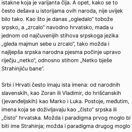
istakne koja je varijanta čija. A opet, kako se to
često dešava u istorijama ovih naroda, nije uvijek
bilo tako. Kao što je danas „ogledalo“ tobože
srpsko, a „zrcalo“ navodno hrvatsko, mada u
jednom od najčuvenijih stihova srpskoga jezika
„gleda majmun sebe u zrcalo“, tako možda i
najljepša srpska narodna pjesma počinje upravo
riječju „netko“, odnosno stihom „Netko bješe
Strahinjiću bane“.
Srbi i Hrvati često imaju ista imena: od narodnih
slavenskih, kao Zoran ili Vladimir, do hrišćanskih
(jevanđeljskih) kao Marko i Luka. Postoje, međutim,
imena koja se doživljavaju kao „čisto“ srpska ili
„čisto“ hrvatska. Možda i paradigma prvog moglo bi
biti ime Strahinja; možda i paradigma drugog moglo