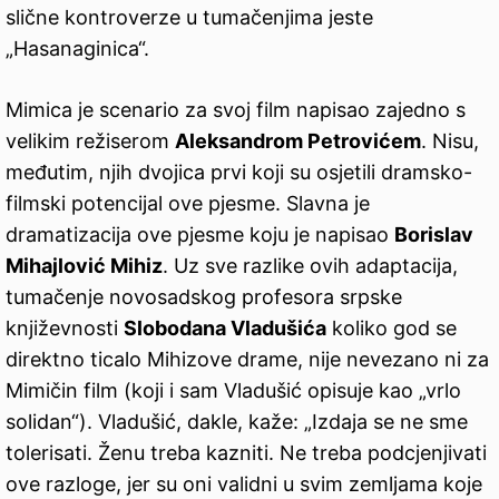
slične kontroverze u tumačenjima jeste
„Hasanaginica“.
Mimica je scenario za svoj film napisao zajedno s
velikim režiserom
Aleksandrom Petrovićem
. Nisu,
međutim, njih dvojica prvi koji su osjetili dramsko-
filmski potencijal ove pjesme. Slavna je
dramatizacija ove pjesme koju je napisao
Borislav
Mihajlović Mihiz
. Uz sve razlike ovih adaptacija,
tumačenje novosadskog profesora srpske
književnosti
Slobodana Vladušića
koliko god se
direktno ticalo Mihizove drame, nije nevezano ni za
Mimičin film (koji i sam Vladušić opisuje kao „vrlo
solidan“). Vladušić, dakle, kaže: „Izdaja se ne sme
tolerisati. Ženu treba kazniti. Ne treba podcjenjivati
ove razloge, jer su oni validni u svim zemljama koje