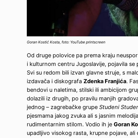
Goran Kostić Kosta, foto: YouTube printscreen
Od druge polovice pa prema kraju neuspo
i kulturnom centru Jugoslavije, pojavila se 
Svi su redom bili izvan glavne struje, s m
izdavača i diskografa
Zdenka Franjića
. Fa
bendovi u naletima, stilski ili ambicijom grup
dolazili iz drugih, po pravilu manjih gradov
jednog – zagrebačke grupe
Studeni Studen
pjesmama jakog zvuka ali s jasnim melodi
rudimentarnim stilom. Vodio ih je
Goran Ko
upadljivo visokog rasta, krupne pojave, ali 