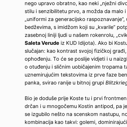
nego upravo obratno, kao neki „nježni divovi
stilu i senzibilitetu prvo, a možda da malo
„uniformi za generacijsko raspoznavanje”, 
bedževima, s imidžom koji su „kvarile” pot
zasebnoj liniji ljudi u našem rokenrolu, „c
Saleta Verude
iz KUD Idijota). Ako bi Kost
slučajan: kao kontrast svojoj fizičkoj građi,
ophođenju. To će se poslije vidjeti i u nai
o otuđenju i sličnim uobičajenim tropama ta
uznemirujućim tekstovima iz prve faze benda
panka, svirao ranije u bitnoj grupi
Blitzkrie
Bio je doduše prije Koste tu i prvi frontmen
drčan i u mnogočemu Kostin antipod, pa j
se izgubilo nešto na scenskom nastupu, no 
kombinacija kao takvi: golemi, dominirajući K