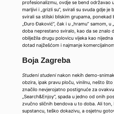
profesionalizmu, ovdje se bend održavao u p
marljivi i „grizli su”, svirali su svuda gdje 
svirali sa stilski bliskim grupama, ponekad 
„Đuro Đaković”, čak i u „hramu” samom, u „K
doba neprestano sviralo, kao da se znalo da
obilježila drugu polovicu vijeka kao nijedna
dotad najžešćom i najmanje komercijalno
Boja Zagreba
Studeni studeni
nakon nekih demo-snimaka n
obzira, ipak pravu ploču, vinilnu, nešto št
značilo nevjerojatno postignuće za ovakvu 
„Search&Enjoy“, spada u jedno od onih poseb
zvučno sličnih bendova u to doba. Ali ton,
supstancu, teško dokazivu, a osjetnu gotovo 