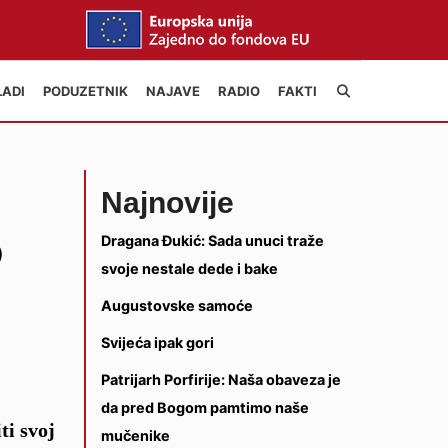
LADI
PODUZETNIK
NAJAVE
RADIO
FAKTI
Najnovije
o
Dragana Đukić: Sada unuci traže
svoje nestale dede i bake
Augustovske samoće
Svijeća ipak gori
Patrijarh Porfirije: Naša obaveza je
da pred Bogom pamtimo naše
ti svoj
mučenike