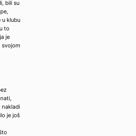
 bili su
upe,
e u klubu
u to
a je
sa svojom
bez
nati,
 nakladi
o je još
što