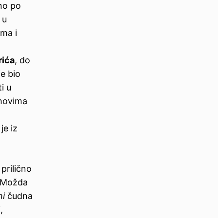
vno po
 u
ima i
rića
, do
je bio
i u
ihovima
je iz
prilično
. Možda
ni
čudna
,