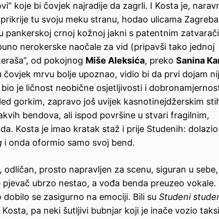
” koje bi čovjek najradije da zagrli. I Kosta je, nara
 i prikrije tu svoju meku stranu, hodao ulicama Zagreba
u pankerskoj crnoj kožnoj jakni s patentnim zatvarač
puno nerokerske naočale za vid (pripavši tako jednoj
vikeraša”, od pokojnog
Miše Aleksića
, preko
Sanina Ka
u čovjek mrvu bolje upoznao, vidio bi da prvi dojam ni
 bio je ličnost neobične osjetljivosti i dobronamjernost
zgled gorkim, zapravo još uvijek kasnotinejdžerskim st
kvih bendova, ali ispod površine u stvari fragilnim,
. Kosta je imao kratak staž i prije Studenih: dolazio 
g
i onda oformio samo svoj bend.
, odličan, prosto napravljen za scenu, siguran u sebe, 
e pjevač ubrzo nestao, a vođa benda preuzeo vokale
dobilo se zasigurno na emociji. Bili su
Studeni stude
osta, pa neki šutljivi bubnjar koji je inače vozio taksi