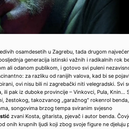
redivih osamdesetih u Zagrebu, tada drugom najveće
posljednja generacija istinski važnih i radikalnih rok 
alom ali odanom publikom, i gotovo svi puleni nezavis
scinantno: za razliku od ranijih valova, kad bi se pojavlj
irani, ovi nisu bili ni zagrebački niti velegradski. Svi s
a, ili pak iz duboke provincije – Vinkovci, Pula, Knin… 
i
, žestokog, takozvanog „garažnog“ rokenrol benda,
jama, songovima brzog tempa sviranim svjesno
stić
zvani Kosta, gitarista, pjevač i autor benda. Čov
od onih krupnih ljudi koji zbog svoje figure ne djeluju 