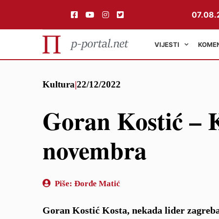
07.08.
VIJESTI
KOME
Preskoči
Kultura
|
22/12/2022
na
sadržaj
Goran Kostić – K
novembra
Piše:
Đorđe Matić
Goran Kostić Kosta, nekada lider zagreba