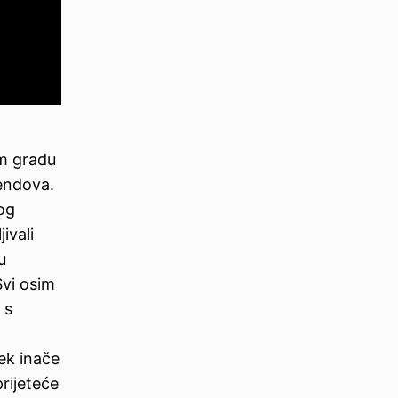
m gradu
bendova.
nog
ivali
u
Svi osim
 s
jek inače
prijeteće