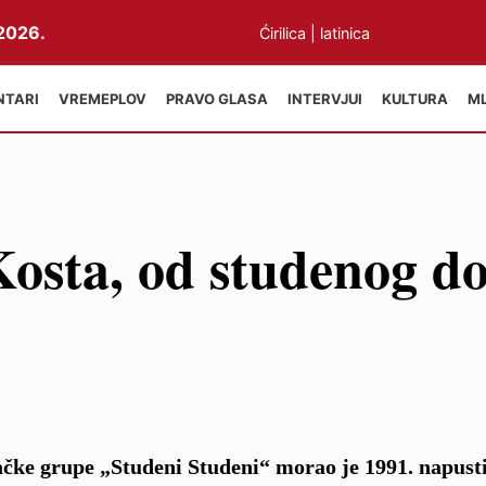
2026.
Ćirilica
|
latinica
NTARI
VREMEPLOV
PRAVO GLASA
INTERVJUI
KULTURA
M
osta, od studenog d
čke grupe „Studeni Studeni“ morao je 1991. napusti