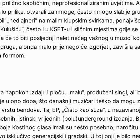
rilično kaotičnim, neprofesionaliziranim uvjetima. Ali,
je bilo prilike, otvarali za mnoge, često mnogo slabije gr
bili „hedlajneri” na malim klupskim svirkama, ponajviš
ulušiću”, često i u KSET-u i sličnim mjestima gdje se 
 će to biti posljednji nalet nečeg važnog u muzici koj
 druga, a onda malo prije nego će izgorjeti, završila 
m formom.
apokon izdaju i ploču, „malu“, produženi singl, ali 
o je u ono doba, što današnji muzičari teško da mogu z
vrstu bendova. Taj EP, „Čisto kao suza”, u nezavisnoj
nih, istinski vrijednih (polu)underground izdanja. Bil
 boja Kostinog glasa imali su nešto posebno, naročitu
isključivo generacijski i gradski. U toj boji je bilo ne