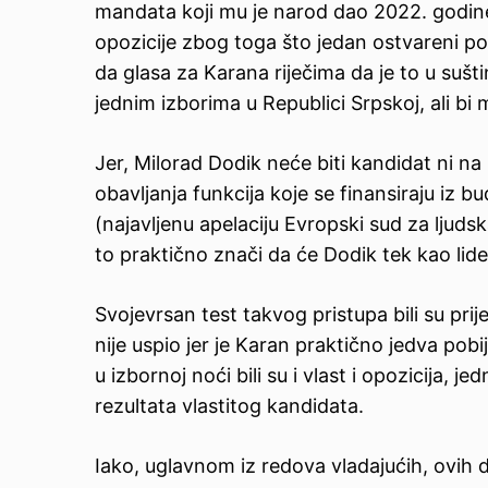
mandata koji mu je narod dao 2022. godine.
opozicije zbog toga što jedan ostvareni po
da glasa za Karana riječima da je to u sušti
jednim izborima u Republici Srpskoj, ali bi
Jer, Milorad Dodik neće biti kandidat ni 
obavljanja funkcija koje se finansiraju iz b
(najavljenu apelaciju Evropski sud za ljuds
to praktično znači da će Dodik tek kao lide
Svojevrsan test takvog pristupa bili su pri
nije uspio jer je Karan praktično jedva pob
u izbornoj noći bili su i vlast i opozicija,
rezultata vlastitog kandidata.
Iako, uglavnom iz redova vladajućih, ovih 