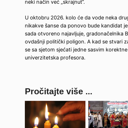
neki način već „skrajnut“.
U oktobru 2026. kolo će da vode neka drug
nikakve šanse da ponovo bude kandidat jer 
sada otvoreno najavljuje, gradonačelnika 
ovdašnji politički poligon. A kad se stvari
se sa sjetom sjećati jedne sasvim korektne 
univerzitetska profesora.
Pročitajte više ...