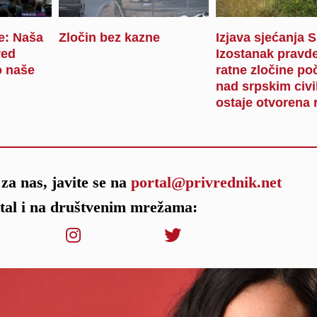
je: Naša
Zločin bez kazne
Izjava sjećanja 
red
Izostanak pravde
 naše
ratne zločine po
nad srpskim civi
ostaje otvorena 
za nas, javite se na
portal@privrednik.net
rtal i na društvenim mrežama: