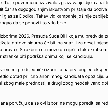
 To je povremeno izazivalo zgražavanje dijela analiti
litičar sa dugogodišnjim iskustvom pristaje da poziva
ni glas za Dodika. Takav vid kampanje još nije zabilje
 mogao da se ponovi i to vrlo brzo.
na izborima 2026. Presuda Suda BiH koja mu predviđa 
udžeta gotovo sigurno će biti na snazi i za deset mjese
ka prava u Strazburu ne može da riješi u tako kratkom
r stranke biti podrška onima koji se kandiduju.
jevremeni predsjednički izbori, a na prvi pogled ekspe
ijedio dotad prilično anonimnog kandidata opozicije. Š
 jedni zbog male prednosti, a drugi zbog neočekivano d
dana poručuju da se ovi izbori ne mogu porediti sa re