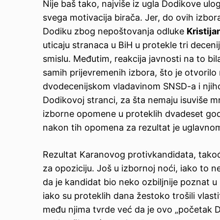
Nije baš tako, najviše iz ugla Dodikove ulog
svega motivacija birača. Jer, do ovih izbo
Dodiku zbog nepoštovanja odluke
Kristija
uticaju stranaca u BiH u protekle tri deceni
smislu. Međutim, reakcija javnosti na to bil
samih prijevremenih izbora, što je otvorilo 
dvodecenijskom vladavinom SNSD-a i njihov
Dodikovoj stranci, za šta nemaju isuviše m
izborne opomene u proteklih dvadeset godin
nakon tih opomena za rezultat je uglavnom
Rezultat Karanovog protivkandidata, tako
za opoziciju. Još u izbornoj noći, iako to n
da je kandidat bio neko ozbiljnije poznat u 
iako su proteklih dana žestoko trošili vlast
među njima tvrde već da je ovo „početak Do