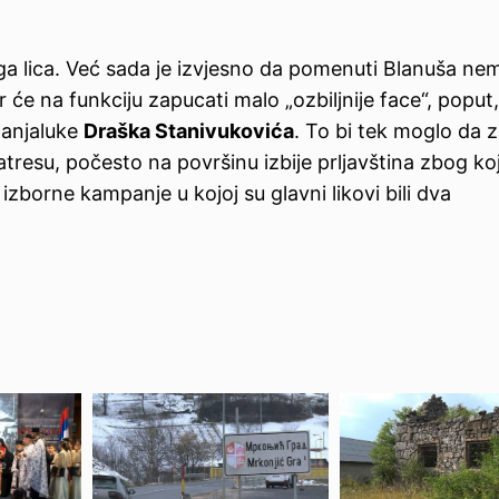
a lica. Već sada je izvjesno da pomenuti Blanuša ne
će na funkciju zapucati malo „ozbiljnije face“, poput,
Banjaluke
Draška Stanivukovića
. To bi tek moglo da 
 zatresu, počesto na površinu izbije prljavština zbog k
izborne kampanje u kojoj su glavni likovi bili dva