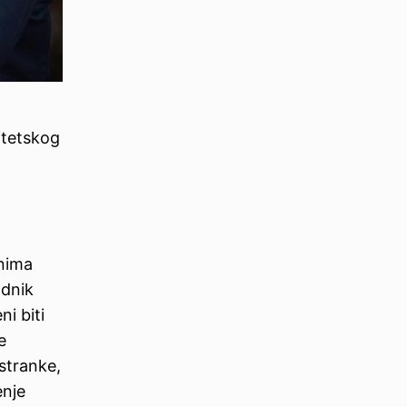
itetskog
anima
odnik
i biti
e
stranke,
enje