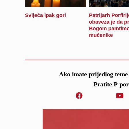
Svijeća ipak gori
Patrijarh Porfiri
obaveza je da p
Bogom pamtimo
mučenike
Ako imate prijedlog teme 
Pratite P-po