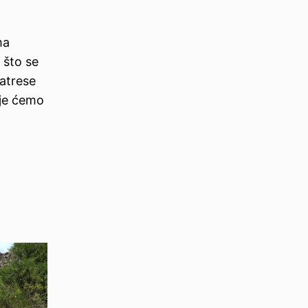
ma
 što se
zatrese
oje ćemo