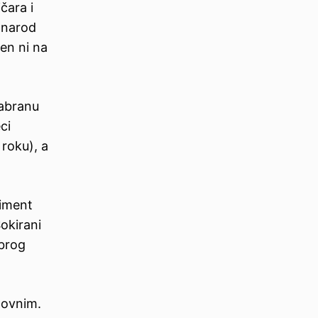
čara i
 narod
žen ni na
zabranu
ci
 roku), a
riment
okirani
obrog
dovnim.