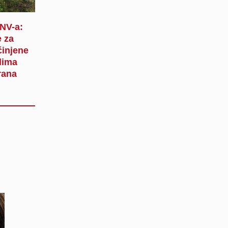
SNV-a:
 za
činjene
lima
rana