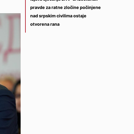
pravde za ratne zločine počinjene
nad srpskim civilima ostaje
otvorena rana