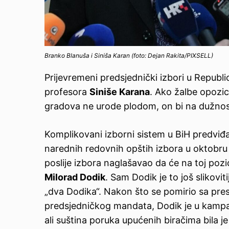
Branko Blanuša i Siniša Karan (foto: Dejan Rakita/PIXSELL)
Prijevremeni predsjednički izbori u Repub
profesora
Siniše Karana
. Ako žalbe opozici
gradova ne urode plodom, on bi na dužnost
Komplikovani izborni sistem u BiH predviđa
narednih redovnih opštih izbora u oktobru
poslije izbora naglašavao da će na toj pozic
Milorad Dodik
. Sam Dodik je to još slikovi
„dva Dodika“. Nakon što se pomirio sa pre
predsjedničkog mandata, Dodik je u kampan
ali suština poruka upućenih biračima bila j