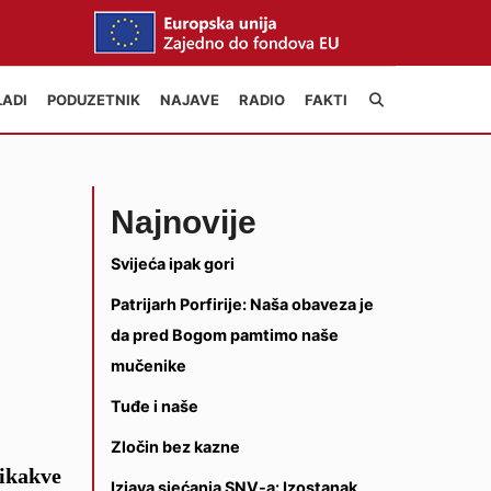
LADI
PODUZETNIK
NAJAVE
RADIO
FAKTI
Najnovije
Svijeća ipak gori
Patrijarh Porfirije: Naša obaveza je
da pred Bogom pamtimo naše
mučenike
Tuđe i naše
Zločin bez kazne
nikakve
Izjava sjećanja SNV-a: Izostanak