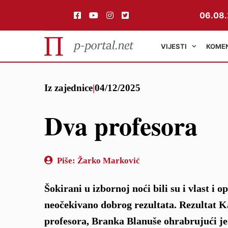
06.08.
VIJESTI
KOME
Preskoči
Iz zajednice
|
04/12/2025
na
sadržaj
Dva profesora
Piše:
Žarko Marković
Šokirani u izbornoj noći bili su i vlast i 
neočekivano dobrog rezultata. Rezultat K
profesora, Branka Blanuše ohrabrujući je 