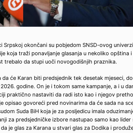
lici Srpskoj okončani su pobjedom SNSD-ovog univerz
je koja traži ponavljanje glasanja u nekoliko opština i
 trebalo da stupi uoči novogodišnjih praznika.
 da će Karan biti predsjednik tek desetak mjeseci, do
 2026. godine. On je i tokom same kampanje, a i u d
iji praktično nastaviti da radi isto kao i njegov preth
tije opisao govoreći pred novinarima da će sada na scen
sudom Suda BiH koja je za posljedicu imala oduzimanj
ji za predsjedničke izbore nastupao samo kao lider 
e da je glas za Karana u stvari glas za Dodika i produž