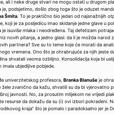
e, ali i neke druge stvari ne mogu ostati u drugom pla
ra je, podsjetimo, došlo zbog toga što je oduzet mand
na Šmita
. To je praktično bio jedan od najsnažnijih ot
je, koji je za posljedicu imao skidanje jedne glave u po
a je isuviše mlaka i neodređena. Taj defetizam potrajao
niz novih pitanja, a jedno glasi: da li je možda narod 
ih partnera? Sve su to teme koje će morati da analiz
nogo vremena. Ono što je ohrabrujuće za njih jeste d
a shvatali veoma ozbiljno. Konsolidacija koja bi uslij
 imala ubjedljive pobjede.
đe univerzitetskog profesora,
Branka Blanuše
je ohra
e žele zvanično da kažu, shvatili su da bi vjerovatno po
široj javnosti. No, za prosutim mlijekom ne vrijedi plak
ite resurse da dokažu da su (i) ovi izbori pokradeni. N
dikovog kraja“ što je pomalo i paradoksalno jer je D