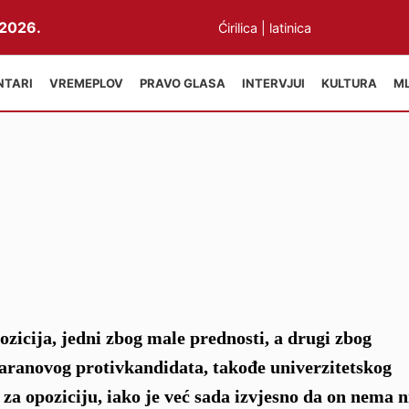
2026.
Ćirilica
|
latinica
NTARI
VREMEPLOV
PRAVO GLASA
INTERVJUI
KULTURA
M
opozicija, jedni zbog male prednosti, a drugi zbog
aranovog protivkandidata, takođe univerzitetskog
za opoziciju, iako je već sada izvjesno da on nema 