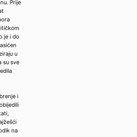
nu. Prije
at
pora
litičkom
 je i do
zasićen
iraju u
a su sve
edila
brenje i
bijedili
ati,
ajžešći
odik na