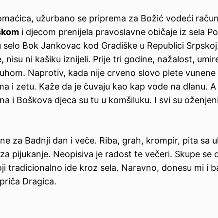
maćica, užurbano se priprema za Božić vodeći raču
škom
i djecom prenijela pravoslavne običaje iz sela P
 selo Bok Jankovac kod Gradiške u Republici Srpskoj
, nisu ni kašiku iznijeli. Prije tri godine, nažalost, umire
duhom. Naprotiv, kada nije crveno slovo plete vunene 
a i zetu. Kaže da je čuvaju kao kap vode na dlanu. A 
ina i Boškova djeca su tu u komšiluku. I svi su oženjeni
 za Badnji dan i veče. Riba, grah, krompir, pita sa u
a pijukanje. Neopisiva je radost te večeri. Skupe se d
 tradicionalno ide kroz sela. Naravno, donesu mi i b
priča Dragica.