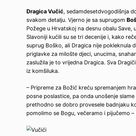
Dragica Vučić
, sedamdesetdvogodišnja do
svakom detalju. Vjerno je sa suprugom
Bo
Požege u Hrvatskoj na desnu obalu Save, u
Slavoniji kućili su se tri decenije i, kako reče
suprug Boško, ali Dragica nije pokleknula 
priglavke za milošte djeci, unucima, snaham
zaslužila je to vrijedna Dragica. Sva Dragič
iz komšiluka.
– Pripreme za Božić kreću spremanjem hrane
posne poslastice, pa onda unošenje slame z
prethodno se dobro provesele badnjaku koji
pomolimo se Bogu, večeramo i pijučemo – 