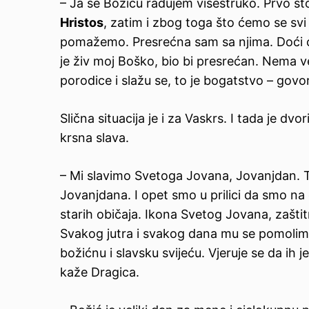
– Ja se Božiću radujem višestruko. Prvo što
Hristos
, zatim i zbog toga što ćemo se svi 
pomažemo. Presrećna sam sa njima. Doći će mi
je živ moj Boško, bio bi presrećan. Nema v
porodice i slažu se, to je bogatstvo – gov
Slična situacija je i za Vaskrs. I tada je d
krsna slava.
– Mi slavimo Svetoga Jovana, Jovanjdan. T
Jovanjdana. I opet smo u prilici da smo na 
starih običaja. Ikona Svetog Jovana, zašt
Svakog jutra i svakog dana mu se pomolim 
božićnu i slavsku svijeću. Vjeruje se da ih j
kaže Dragica.