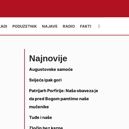
LADI
PODUZETNIK
NAJAVE
RADIO
FAKTI
Najnovije
Augustovske samoće
Svijeća ipak gori
Patrijarh Porfirije: Naša obaveza je
da pred Bogom pamtimo naše
mučenike
Tuđe i naše
Zločin bez kazne