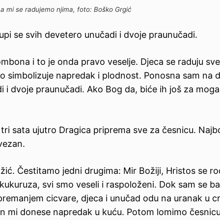
a mi se radujemo njima, foto: Boško Grgić
pi se svih devetero unučadi i dvoje praunučadi.
bombona i to je onda pravo veselje. Djeca se raduju sv
 to simbolizuje napredak i plodnost. Ponosna sam na d
di i dvoje praunučadi. Ako Bog da, biće ih još za moga
tri sata ujutro Dragica priprema sve za česnicu. Najbo
vezan.
ić. Čestitamo jedni drugima: Mir Božiji, Hristos se rod
 kukuruza, svi smo veseli i raspoloženi. Dok sam se ba
remanjem cicvare, djeca i unučad odu na uranak u c
on mi donese napredak u kuću. Potom lomimo česnicu