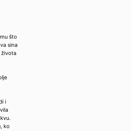
emu što
va sina
 života
lje
i i
vila
rkvu.
, ko