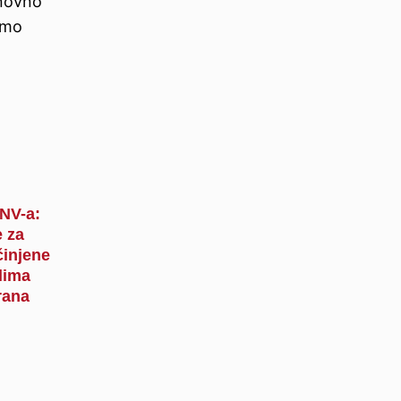
onovno
amo
SNV-a:
 za
činjene
lima
rana