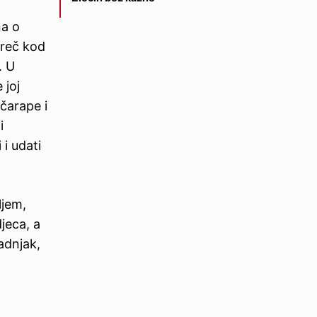
na o
oreč kod
. U
 joj
čarape i
i
 i udati
ljem,
jeca, a
adnjak,