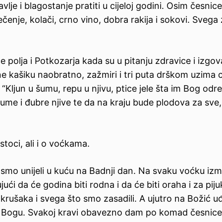
je i blagostanje pratiti u cijeloj godini. Osim česnic
čenje, kolači, crno vino, dobra rakija i sokovi. Svega
vče polja i Potkozarja kada su u pitanju zdravice i izgo
ene kašiku naobratno, zažmiri i tri puta drškom uzima 
i: “Kljun u šumu, repu u njivu, ptice jele šta im Bog odre
ume i đubre njive te da na kraju bude plodova za sve, 
stoci, ali i o voćkama.
smo unijeli u kuću na Badnji dan. Na svaku voćku iz
ući da će godina biti rodna i da će biti oraha i za piju
a, krušaka i svega što smo zasadili. A ujutro na Božić 
e Bogu. Svakoj kravi obavezno dam po komad česnice