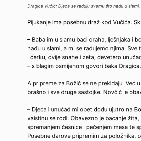
Dragica Vučić: Djeca se raduju svemu što nađu u slami, 
Pijukanje ima posebnu draž kod Vučića. Sku
– Baba im u slamu baci oraha, lješnjaka i 
nađu u slami, a mi se radujemo njima. Sve
i ćerku, dvije snahe i zeta, devetero unuča
– s blagim osmijehom govori baka Dragica.
A pripreme za Božić se ne prekidaju. Već u 
brašno i sve druge sastojke. Novčić je oba
– Djeca i unučad mi opet dođu ujutro na Bož
vaistinu se rodi. Obavezno je bacanje žita,
spremanjem česnice i pečenjem mesa te sp
Posebne darove pripremim za položnika, 