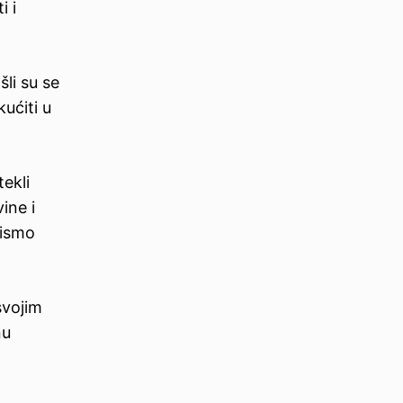
i i
li su se
kućiti u
tekli
ine i
nismo
svojim
nu