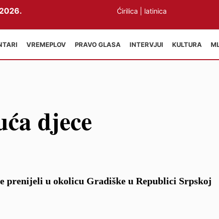
2026.
Ćirilica
|
latinica
NTARI
VREMEPLOV
PRAVO GLASA
INTERVJUI
KULTURA
M
uća djece
je prenijeli u okolicu Gradiške u Republici Srpskoj