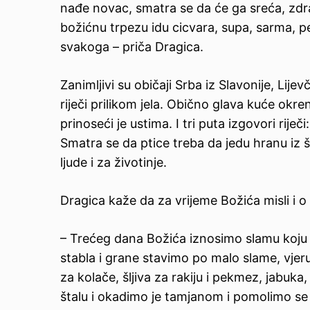
nađe novac, smatra se da će ga sreća, zdravl
božićnu trpezu idu cicvara, supa, sarma, pe
svakoga – priča Dragica.
Zanimljivi su običaji Srba iz Slavonije, Lije
riječi prilikom jela. Obično glava kuće okr
prinoseći je ustima. I tri puta izgovori riječ
Smatra se da ptice treba da jedu hranu iz š
ljude i za životinje.
Dragica kaže da za vrijeme Božića misli i o 
– Trećeg dana Božića iznosimo slamu koju 
stabla i grane stavimo po malo slame, vjeruj
za kolače, šljiva za rakiju i pekmez, jabuk
štalu i okadimo je tamjanom i pomolimo s