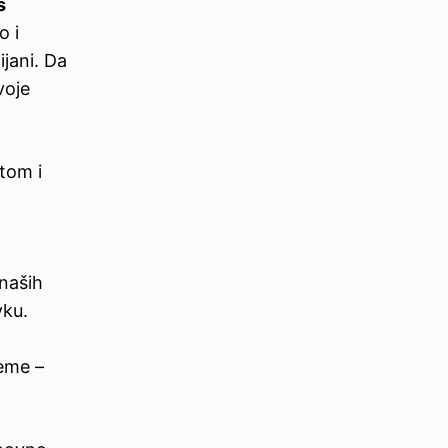
s
o i
ijani. Da
voje
otom i
 naših
vku.
jeme –