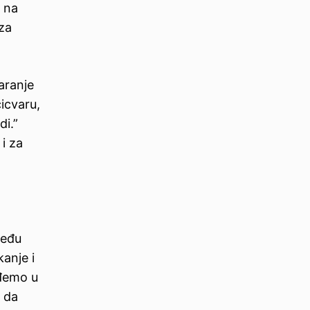
e na
 za
varanje
cicvaru,
di.”
i za
među
kanje i
uđemo u
 da