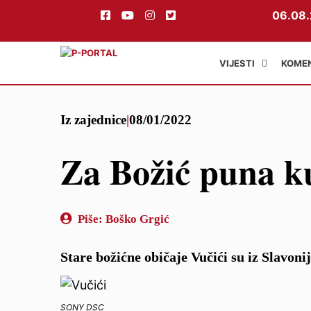
06.08.
VIJESTI
KOME
Preskoči
Iz zajednice
|
08/01/2022
na
sadržaj
Za Božić puna k
Piše:
Boško Grgić
Stare božićne običaje Vučići su iz Slavoni
SONY DSC