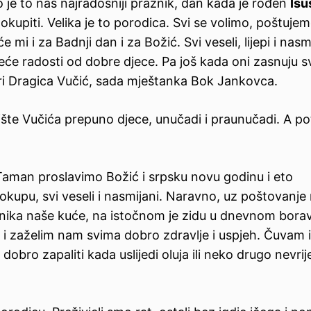
 je to naš najradosniji praznik, dan kada je rođen
Isu
okupiti. Velika je to porodica. Svi se volimo, poštujem
 i za Badnji dan i za Božić. Svi veseli, lijepi i nasm
eće radosti od dobre djece. Pa još kada oni zasnuju s
ori Dragica Vučić, sada mještanka Bok Jankovca.
vorište Vučića prepuno djece, unučadi i praunučadi. A p
aman proslavimo Božić i srpsku novu godinu i eto
okupu, svi veseli i nasmijani. Naravno, uz poštovanje
itnika naše kuće, na istočnom je zidu u dnevnom bora
i zaželim nam svima dobro zdravlje i uspjeh. Čuvam i
e dobro zapaliti kada uslijedi oluja ili neko drugo nevri