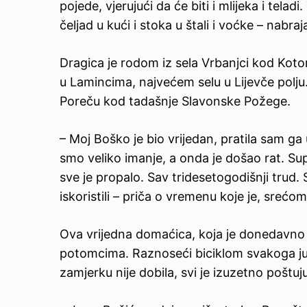
pojede, vjerujući da će biti i mlijeka i telad
čeljad u kući i stoka u štali i voćke – nabraj
Dragica je rodom iz sela Vrbanjci kod Koto
u Lamincima, najvećem selu u Lijevče polju. 
Poreču kod tadašnje Slavonske Požege.
– Moj Boško je bio vrijedan, pratila sam ga 
smo veliko imanje, a onda je došao rat. Su
sve je propalo. Sav tridesetogodišnji trud.
iskoristili – priča o vremenu koje je, srećom,
Ova vrijedna domaćica, koja je donedavno v
potomcima. Raznoseći biciklom svakoga jutra
zamjerku nije dobila, svi je izuzetno poštuju