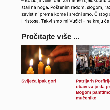
– Božić je veliki dan za mene i cjelokupnu p
stali na noge. Poštenim radom, slogom, ra
zavist ni prema kome i srećni smo. Čistog 
Hristosa. Takvi smo mi Vučići – na kraju ć
Pročitajte više ...
Svijeća ipak gori
Patrijarh Porfiri
obaveza je da p
Bogom pamtimo
mučenike