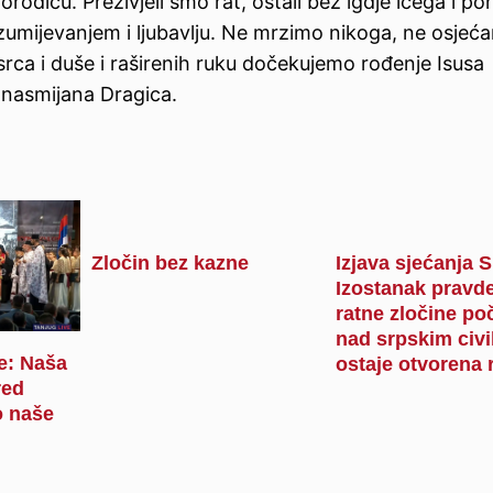
orodicu. Preživjeli smo rat, ostali bez igdje ičega i p
zumijevanjem i ljubavlju. Ne mrzimo nikoga, ne osjeć
srca i duše i raširenih ruku dočekujemo rođenje Isusa
e nasmijana Dragica.
Zločin bez kazne
Izjava sjećanja 
Izostanak pravde
ratne zločine po
nad srpskim civi
je: Naša
ostaje otvorena 
red
 naše