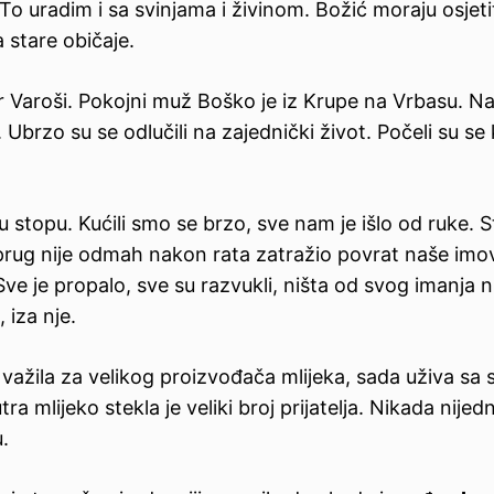
i. To uradim i sa svinjama i živinom. Božić moraju osjetit
a stare običaje.
r Varoši. Pokojni muž Boško je iz Krupe na Vrbasu. Naš
Ubrzo su se odlučili na zajednički život. Počeli su se 
u stopu. Kućili smo se brzo, sve nam je išlo od ruke. S
prug nije odmah nakon rata zatražio povrat naše imov
 Sve je propalo, sve su razvukli, ništa od svog imanja 
 iza nje.
ažila za velikog proizvođača mlijeka, sada uživa sa 
 mlijeko stekla je veliki broj prijatelja. Nikada nijed
.