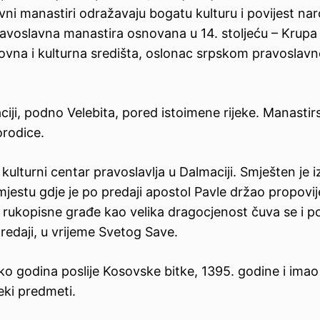
ni manastiri odražavaju bogatu kulturu i povijest nar
pravoslavna manastira osnovana u 14. stoljeću – Krupa 
uhovna i kulturna središta, oslonac srpskom pravoslav
ciji, podno Velebita, pored istoimene rijeke. Manastir
rodice.
i kulturni centar pravoslavlja u Dalmaciji. Smješten je
 mjestu gdje je po predaji apostol Pavle držao propovij
e rukopisne građe kao velika dragocjenost čuva se i p
 predaji, u vrijeme Svetog Save.
iko godina poslije Kosovske bitke, 1395. godine i imao
eki predmeti.