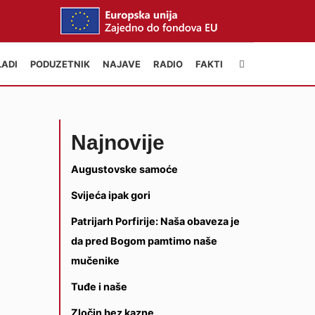
LADI
PODUZETNIK
NAJAVE
RADIO
FAKTI
Najnovije
Augustovske samoće
Svijeća ipak gori
Patrijarh Porfirije: Naša obaveza je
da pred Bogom pamtimo naše
mučenike
Tuđe i naše
Zločin bez kazne