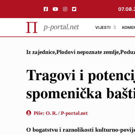
07.08.
VIJESTI
KOME
Preskoči
Iz zajednice
,
Plodovi nepoznate zemlje
,
Poduz
na
sadržaj
Tragovi i potenci
spomenička bašt
Piše:
O. R. / P-portal.net
O bogatstvu i raznolikosti kulturno‑povije