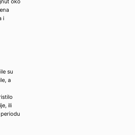
gnut oko
đena
 i
ile su
le, a
istilo
, ili
 periodu