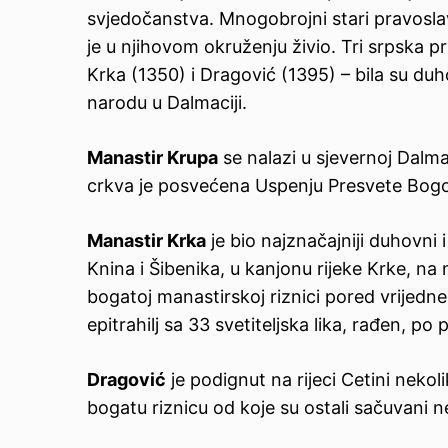
svjedočanstva. Mnogobrojni stari pravoslav
je u njihovom okruženju živio. Tri srpska 
Krka (1350) i Dragović (1395) – bila su d
narodu u Dalmaciji.
Manastir Krupa
se nalazi u sjevernoj Dalma
crkva je posvećena Uspenju Presvete Bogo
Manastir Krka
je bio najznačajniji duhovni 
Knina i Šibenika, u kanjonu rijeke Krke, na
bogatoj manastirskoj riznici pored vrijedn
epitrahilj sa 33 svetiteljska lika, rađen, po
Dragović
je podignut na rijeci Cetini nekol
bogatu riznicu od koje su ostali sačuvani n