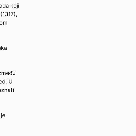
oda koji
(1317),
nom
ska
 između
ed. U
oznati
 je