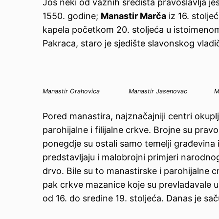
Još neki od važnih središta pravoslavlja je
1550. godine;
Manastir Marča
iz 16. stolje
kapela početkom 20. stoljeća u istoimeno
Pakraca, staro je sjedište slavonskog vladi
Manastir Orahovica
Manastir Jasenovac
M
Pored manastira, najznačajniji centri okup
parohijalne i filijalne crkve. Brojne su pravo
ponegdje su ostali samo temelji građevina 
predstavljaju i malobrojni primjeri narodnog
drvo. Bile su to manastirske i parohijalne c
pak crkve mazanice koje su prevladavale u
od 16. do sredine 19. stoljeća. Danas je sa