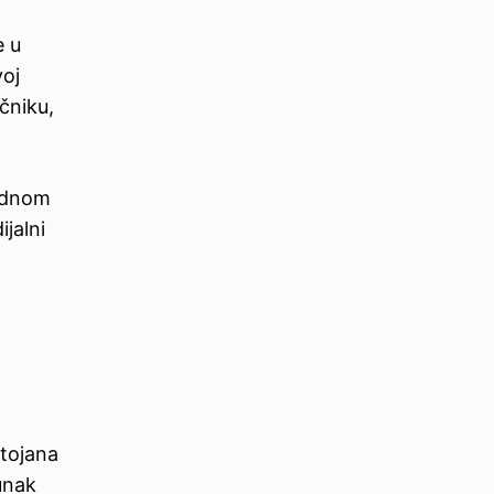
e u
oj
čniku,
odnom
jalni
Stojana
unak