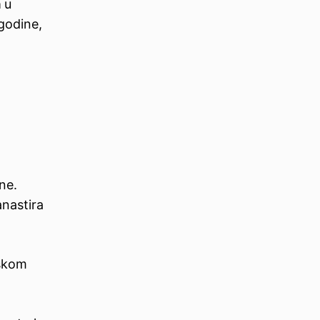
a
u
 godine,
ne.
anastira
tskom