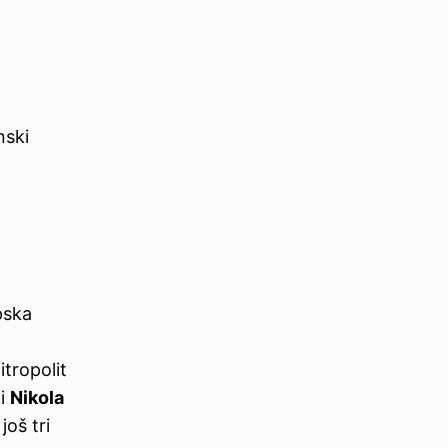
nski
pska
itropolit
 i
Nikola
oš tri