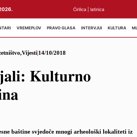
2026.
Ćirilica
|
latinica
NTARI
VREMEPLOV
PRAVO GLASA
INTERVJUI
KULTURA
M
etništvo
,
Vijesti
|
14/10/2018
jali: Kulturno
ina
sne baštine svjedoče mnogi arheološki lokaliteti iz