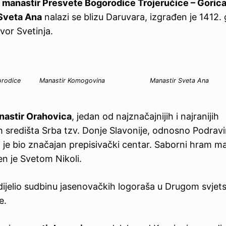
,
manastir Presvete Bogorodice Trojeručice – Goric
Sveta Ana
nalazi se blizu Daruvara, izgrađen je 1412.
zvor Svetinja.
orodice
Manastir Komogovina
Manastir Sveta Ana
nastir Orahovica
, jedan od najznačajnijih i najranijih
ih središta Srba tzv. Donje Slavonije, odnosno Podravi
ti je bio značajan prepisivački centar. Saborni hram m
n je Svetom Nikoli.
je dijelio sudbinu jasenovačkih logoraša u Drugom svje
e.