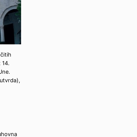
čitih
z 14.
 Une.
utvrda),
duhovna