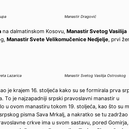
rupa
Manastir Dragović
a
na dalmatinskom Kosovu,
Manastir Svetog Vasilija
og,
Manastir Svete Velikomučenice Nedjelje
, prvi že
veta Lazarica
Manastir Svetog Vasilija Ostroskog
o je krajem 16. stoljeća kako su se formirala prva sr
 To je najzapadniji srpski pravoslavni manastir u
ilo u ovom manastiru tokom 19. stoljeća, kao što su m
 srpskog pisma Sava Mrkalj, a nakratko se tu zadržao
ravoslavne crkve ima u svom sastavu, pored Gomirja, j