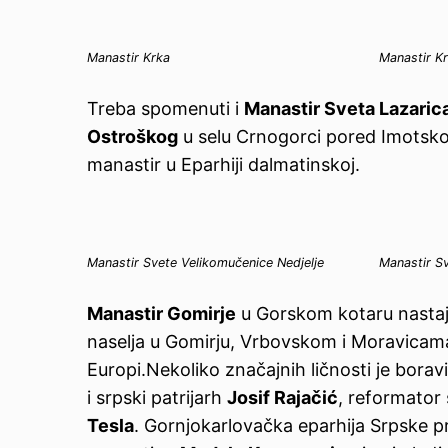
Manastir Krka
Manastir K
Treba spomenuti i
Manastir Sveta Lazaric
Ostroškog
u selu Crnogorci pored Imotsk
manastir u Eparhiji dalmatinskoj.
Manastir Svete Velikomučenice Nedjelje
Manastir S
Manastir Gomirje
u Gorskom kotaru nastaja
naselja u Gomirju, Vrbovskom i Moravicama.
Europi.Nekoliko značajnih ličnosti je borav
i srpski patrijarh
Josif Rajačić
, reformator
Tesla
. Gornjokarlovačka eparhija Srpske p