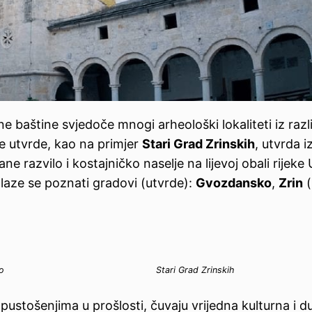
e baštine svjedoče mnogi arheološki lokaliteti iz razli
e utvrde, kao na primjer
Stari Grad Zrinskih
, utvrda i
e razvilo i kostajničko naselje na lijevoj obali rijeke
laze se poznati gradovi (utvrde):
Gvozdansko
,
Zrin
(
o
Stari Grad Zrinskih
m pustošenjima u prošlosti, čuvaju vrijedna kulturna i 