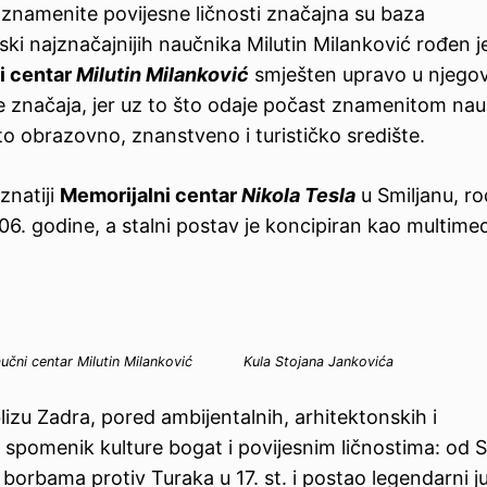
 znamenite povijesne ličnosti značajna su baza
ski najznačajnijih naučnika Milutin Milanković rođen j
ni centar
Milutin Milanković
smješten upravo u njegov
e značaja, jer uz to što odaje počast znamenitom nau
o obrazovno, znanstveno i turističko središte.
znatiji
Memorijalni centar
Nikola Tesla
u Smiljanu, r
6. godine, a stalni postav je koncipiran kao multimedi
naučni centar Milutin Milanković
Kula Stojana Jankovića
izu Zadra, pored ambijentalnih, arhitektonskih i
e spomenik kulture bogat i povijesnim ličnostima: od 
 borbama protiv Turaka u 17. st. i postao legendarni j