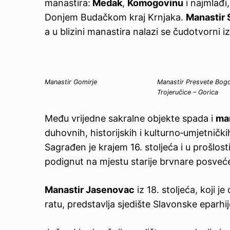
manastira:
Medak
,
Komogovinu
i najmlađi
Donjem Budačkom kraj Krnjaka.
Manastir 
a u blizini manastira nalazi se čudotvorni i
Manastir Gomirje
Manastir Presvete Bog
Trojeručice – Gorica
Među vrijedne sakralne objekte spada i
ma
duhovnih, historijskih i kulturno‑umjetničk
Sagrađen je krajem 16. stoljeća i u prošlos
podignut na mjestu starije brvnare posveće
Manastir Jasenovac
iz 18. stoljeća, koji 
ratu, predstavlja sjedište Slavonske eparhij