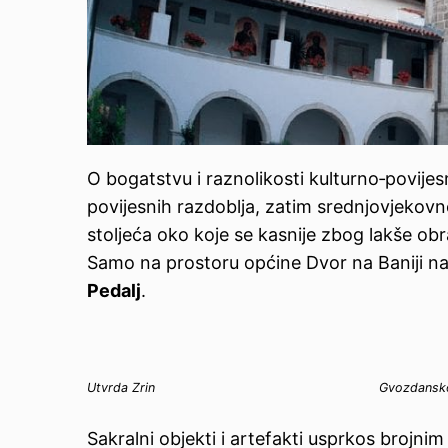
O bogatstvu i raznolikosti kulturno‑povijesn
povijesnih razdoblja, zatim srednjovjekovn
stoljeća oko koje se kasnije zbog lakše obran
Samo na prostoru općine Dvor na Baniji na
Pedalj
.
Utvrda Zrin
Gvozdansk
Sakralni objekti i artefakti usprkos brojni