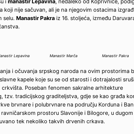
su i
manastir Lepavina
, nedaleko od Koprivnice, podi
ća koji nije sačuvan, ali je na njegovim ostacima izgra
m selu.
Manastir Pakra
iz 16. stoljeća, između Daruvara
čanstva.
anastir Lepavina
Manastir Marča
Manastir Pakra
ljanja i očuvanja srpskog naroda na ovim prostorima b
slavne kapele koje su se od starosti i dotrajalosti sruši
i crkvišta. Poseban fenomen sakralne arhitekture
, tzv. tradicijskog graditeljstva, gdje se kao građa kor
rkve brvnare i polubrvnare na području Korduna i Banije
 ravničarskom prostoru Slavonije i Bilogore, u dugom
čuvano tek nekoliko takvih drvenih crkava.