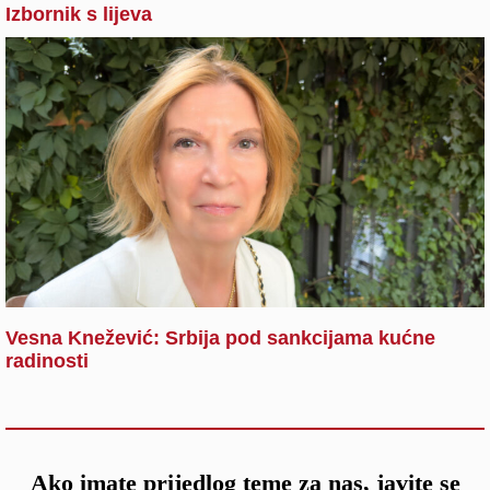
Izbornik s lijeva
Vesna Knežević: Srbija pod sankcijama kućne
radinosti
Ako imate prijedlog teme za nas, javite se