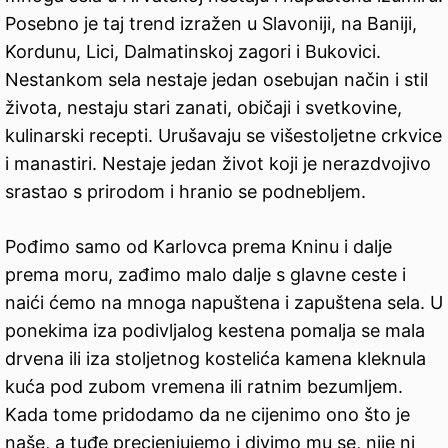
Posebno je taj trend izražen u Slavoniji, na Baniji,
Kordunu, Lici, Dalmatinskoj zagori i Bukovici.
Nestankom sela nestaje jedan osebujan način i stil
života, nestaju stari zanati, običaji i svetkovine,
kulinarski recepti. Urušavaju se višestoljetne crkvice
i manastiri. Nestaje jedan život koji je nerazdvojivo
srastao s prirodom i hranio se podnebljem.
Pođimo samo od Karlovca prema Kninu i dalje
prema moru, zađimo malo dalje s glavne ceste i
naići ćemo na mnoga napuštena i zapuštena sela. U
ponekima iza podivljalog kestena pomalja se mala
drvena ili iza stoljetnog kostelića kamena kleknula
kuća pod zubom vremena ili ratnim bezumljem.
Kada tome pridodamo da ne cijenimo ono što je
naše, a tuđe precjenjujemo i divimo mu se, nije ni