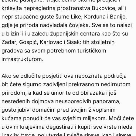
krševita nepregledna prostranstva Bukovice, ali i
nepristupačne guste šume Like, Korduna i Banije,
gdje je priroda nadvladala čovjeka. Sve se to nalazi
u blizini ili u zaleđu županijskih centara kao što su
Zadar, Gospić, Karlovac i Sisak: tih stoljetnih
gradova sa svom potrebnom turističkom
infrastrukturom.
Ako se odlučite posjetiti ova nepoznata područja
bit ćete sigurno zadivljeni prekrasnom nedirnutom
prirodom, a kad se umorite od obilazaka i još
nesređenih dojmova neusporedivih panorama,
gostoljubivi domaćini pred svojim živopisnim
kućama ponudit će vas svježim mlijekom. Moći ćete
u ovim krajevima degustirati i kupiti sve vrste meda
i rakija; tvrde, polutvrde i svježe sireve, kao i sireve