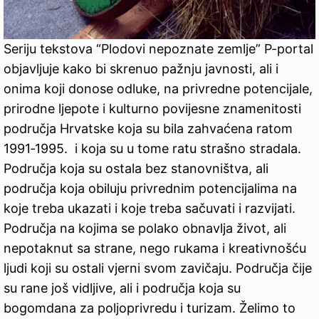
Seriju tekstova “Plodovi nepoznate zemlje” P-portal
objavljuje kako bi skrenuo pažnju javnosti, ali i
onima koji donose odluke, na privredne potencijale,
prirodne ljepote i kulturno povijesne znamenitosti
područja Hrvatske koja su bila zahvaćena ratom
1991‑1995. i koja su u tome ratu strašno stradala.
Područja koja su ostala bez stanovništva, ali
područja koja obiluju privrednim potencijalima na
koje treba ukazati i koje treba sačuvati i razvijati.
Područja na kojima se polako obnavlja život, ali
nepotaknut sa strane, nego rukama i kreativnošću
ljudi koji su ostali vjerni svom zavičaju. Područja čije
su rane još vidljive, ali i područja koja su
bogomdana za poljoprivredu i turizam. Želimo to