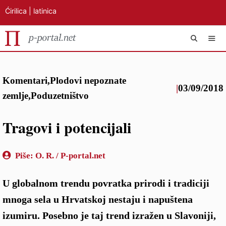
Ćirilica
|
latinica
Preskoči
IZB
na
Komentari
,
Plodovi nepoznate
sadržaj
|
03/09/2018
zemlje
,
Poduzetništvo
Tragovi i potencijali
Piše:
O. R. / P-portal.net
U globalnom trendu povratka prirodi i tradiciji
mnoga sela u Hrvatskoj nestaju i napuštena
izumiru. Posebno je taj trend izražen u Slavoniji,