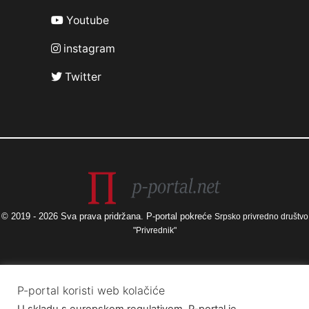
Youtube
instagram
Twitter
© 2019 - 2026 Sva prava pridržana. P-portal pokreće
Srpsko privredno društvo
"Privrednik"
Izneseni stavovi i mišljenja samo su autorova i ne odražavaju nužno
P-portal koristi web kolačiće
službena stajališta Europske unije ili Europske komisije, kao ni stajališta