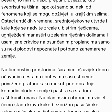
sveprisutna tišina i spokoj samo su neki od
fenomena koji se mogu doživjeti u krajiškim selima.
Ostaci antičkih vremena, srednjovjekovne utvrde i
kule koje se nadvite zrcale u bistrim rječicama,
ugniježđeni manastiri u zelenim riječnim dolinama i
usamljene crkvice na osunčanim proplancima samo
su neki plodovi nepoznate i potpuno zanemarene
zemlje.
Na tim pustim prostorima išaranim još uvijek dobro
očuvanim cestama i putevima susrest ćemo
privrženog ratara kako mukotrpno obrađuje
komadić plodne zemlje i pastira sa stadom
raštrkanih ovaca. Na planinskim obroncima vidjet
ćemo stada krava kako bezbrižno pasu široke
zelene pašnjake. Vidjet ćemo pitome predjele i