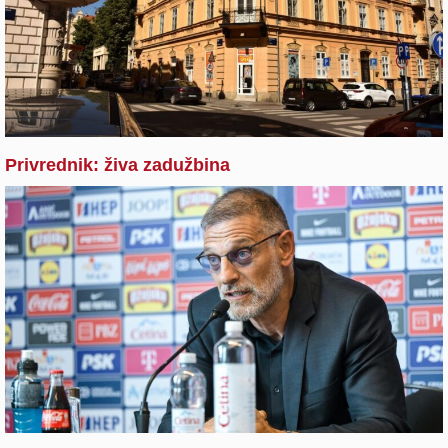
Privrednik: živa zadužbina