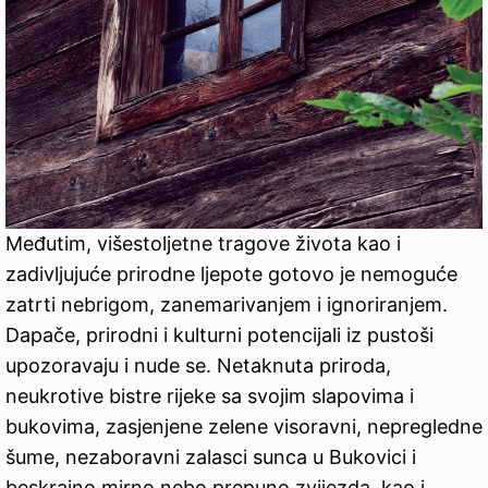
Međutim, višestoljetne tragove života kao i
zadivljujuće prirodne ljepote gotovo je nemoguće
zatrti nebrigom, zanemarivanjem i ignoriranjem.
Dapače, prirodni i kulturni potencijali iz pustoši
upozoravaju i nude se. Netaknuta priroda,
neukrotive bistre rijeke sa svojim slapovima i
bukovima, zasjenjene zelene visoravni, nepregledne
šume, nezaboravni zalasci sunca u Bukovici i
beskrajno mirno nebo prepuno zvijezda, kao i