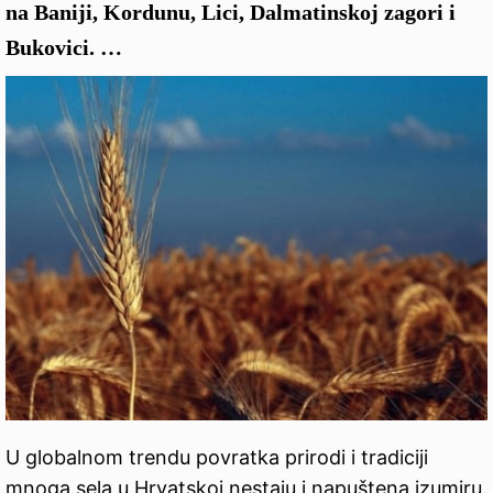
na Baniji, Kordunu, Lici, Dalmatinskoj zagori i
Bukovici. …
U globalnom trendu povratka prirodi i tradiciji
mnoga sela u Hrvatskoj nestaju i napuštena izumiru.