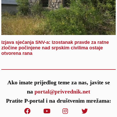
Izjava sjećanja SNV-a: Izostanak pravde za ratne
zločine počinjene nad srpskim civilima ostaje
otvorena rana
Ako imate prijedlog teme za nas, javite se
na
portal@privrednik.net
Pratite P-portal i na društvenim mrežama: