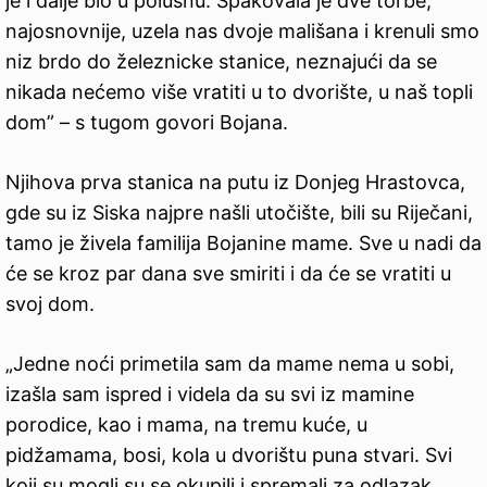
je i dalje bio u polusnu. Spakovala je dve torbe,
najosnovnije, uzela nas dvoje mališana i krenuli smo
niz brdo do železnicke stanice, neznajući da se
nikada nećemo više vratiti u to dvorište, u naš topli
dom” – s tugom govori Bojana.
Njihova prva stanica na putu iz Donjeg Hrastovca,
gde su iz Siska najpre našli utočište, bili su Riječani,
tamo je živela familija Bojanine mame. Sve u nadi da
će se kroz par dana sve smiriti i da će se vratiti u
svoj dom.
„Jedne noći primetila sam da mame nema u sobi,
izašla sam ispred i videla da su svi iz mamine
porodice, kao i mama, na tremu kuće, u
pidžamama, bosi, kola u dvorištu puna stvari. Svi
koji su mogli su se okupili i spremali za odlazak,