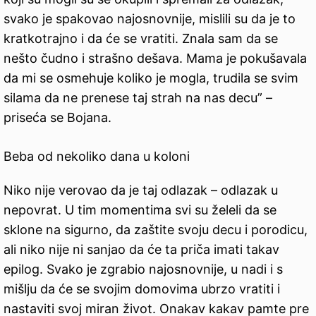
svako je spakovao najosnovnije, mislili su da je to
kratkotrajno i da će se vratiti. Znala sam da se
nešto čudno i strašno dešava. Mama je pokušavala
da mi se osmehuje koliko je mogla, trudila se svim
silama da ne prenese taj strah na nas decu” –
priseća se Bojana.
Beba od nekoliko dana u koloni
Niko nije verovao da je taj odlazak – odlazak u
nepovrat. U tim momentima svi su želeli da se
sklone na sigurno, da zaštite svoju decu i porodicu,
ali niko nije ni sanjao da će ta priča imati takav
epilog. Svako je zgrabio najosnovnije, u nadi i s
mišlju da će se svojim domovima ubrzo vratiti i
nastaviti svoj miran život. Onakav kakav pamte pre