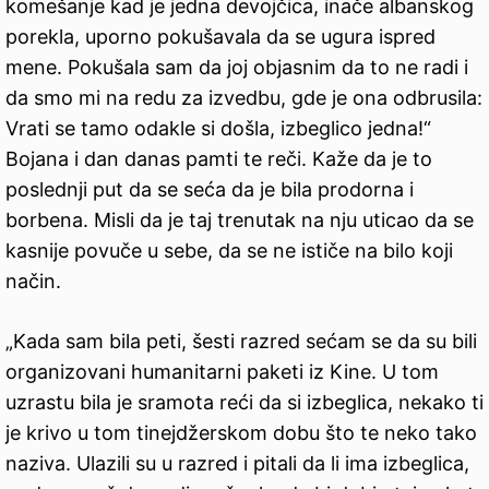
komešanje kad je jedna devojčica, inače albanskog
porekla, uporno pokušavala da se ugura ispred
mene. Pokušala sam da joj objasnim da to ne radi i
da smo mi na redu za izvedbu, gde je ona odbrusila:
Vrati se tamo odakle si došla, izbeglico jedna!“
Bojana i dan danas pamti te reči. Kaže da je to
poslednji put da se seća da je bila prodorna i
borbena. Misli da je taj trenutak na nju uticao da se
kasnije povuče u sebe, da se ne ističe na bilo koji
način.
„Kada sam bila peti, šesti razred sećam se da su bili
organizovani humanitarni paketi iz Kine. U tom
uzrastu bila je sramota reći da si izbeglica, nekako ti
je krivo u tom tinejdžerskom dobu što te neko tako
naziva. Ulazili su u razred i pitali da li ima izbeglica,