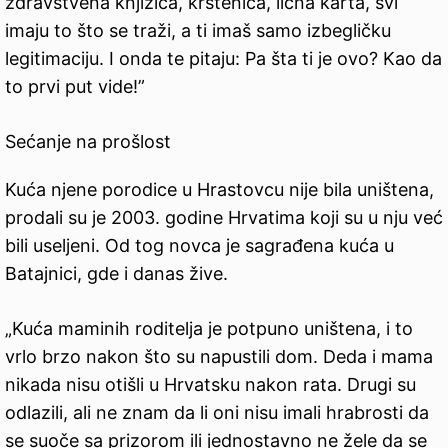
zdravstvena knjižica, krštenica, lična karta, svi
imaju to što se traži, a ti imaš samo izbegličku
legitimaciju. I onda te pitaju: Pa šta ti je ovo? Kao da
to prvi put vide!”
Sećanje na prošlost
Kuća njene porodice u Hrastovcu nije bila uništena,
prodali su je 2003. godine Hrvatima koji su u nju već
bili useljeni. Od tog novca je sagrađena kuća u
Batajnici, gde i danas žive.
„Kuća maminih roditelja je potpuno uništena, i to
vrlo brzo nakon što su napustili dom. Deda i mama
nikada nisu otišli u Hrvatsku nakon rata. Drugi su
odlazili, ali ne znam da li oni nisu imali hrabrosti da
se suoče sa prizorom ili jednostavno ne žele da se