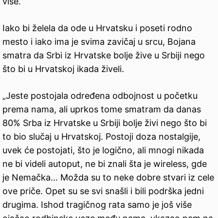
više.”
Iako bi želela da ode u Hrvatsku i poseti rodno
mesto i iako ima je svima zavičaj u srcu, Bojana
smatra da Srbi iz Hrvatske bolje žive u Srbiji nego
što bi u Hrvatskoj ikada živeli.
„Jeste postojala određena odbojnost u početku
prema nama, ali uprkos tome smatram da danas
80% Srba iz Hrvatske u Srbiji bolje živi nego što bi
to bio slučaj u Hrvatskoj. Postoji doza nostalgije,
uvek će postojati, što je logično, ali mnogi nikada
ne bi videli autoput, ne bi znali šta je wireless, gde
je Nemačka… Možda su to neke dobre stvari iz cele
ove priče. Opet su se svi snašli i bili podrška jedni
drugima. Ishod tragičnog rata samo je još više