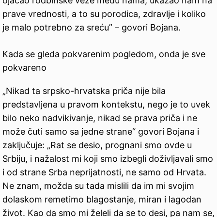
ojačao rodbinske veze među nama, ukazao nam na
prave vrednosti, a to su porodica, zdravlje i koliko
je malo potrebno za sreću” – govori Bojana.
Kada se gleda pokvarenim pogledom, onda je sve
pokvareno
„Nikad ta srpsko-hrvatska priča nije bila
predstavljena u pravom kontekstu, nego je to uvek
bilo neko nadvikivanje, nikad se prava priča i ne
može čuti samo sa jedne strane“ govori Bojana i
zaključuje: „Rat se desio, prognani smo ovde u
Srbiju, i nažalost mi koji smo izbegli doživljavali smo
i od strane Srba neprijatnosti, ne samo od Hrvata.
Ne znam, možda su tada mislili da im mi svojim
dolaskom remetimo blagostanje, miran i lagodan
život. Kao da smo mi želeli da se to desi, pa nam se,