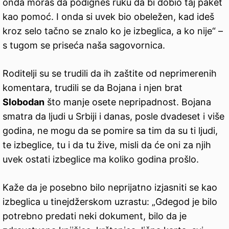
onda moraš da podigneš ruku da bi dobio taj paket
kao pomoć. I onda si uvek bio obeležen, kad ideš
kroz selo tačno se znalo ko je izbeglica, a ko nije“ –
s tugom se priseća naša sagovornica.
Roditelji su se trudili da ih zaštite od neprimerenih
komentara, trudili se da Bojana i njen brat
Slobodan
što manje osete nepripadnost. Bojana
smatra da ljudi u Srbiji i danas, posle dvadeset i više
godina, ne mogu da se pomire sa tim da su ti ljudi,
te izbeglice, tu i da tu žive, misli da će oni za njih
uvek ostati izbeglice ma koliko godina prošlo.
Kaže da je posebno bilo neprijatno izjasniti se kao
izbeglica u tinejdžerskom uzrastu: „Gdegod je bilo
potrebno predati neki dokument, bilo da je