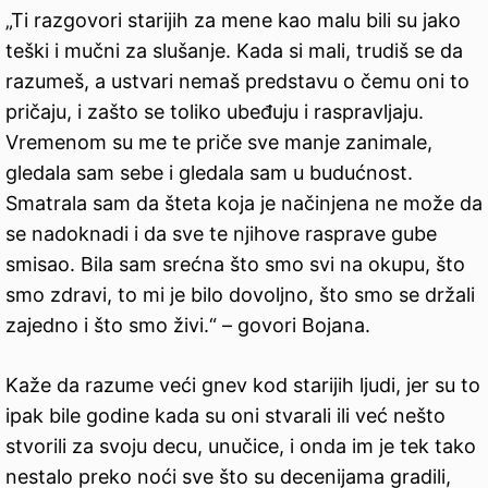
„Ti razgovori starijih za mene kao malu bili su jako
teški i mučni za slušanje. Kada si mali, trudiš se da
razumeš, a ustvari nemaš predstavu o čemu oni to
pričaju, i zašto se toliko ubeđuju i raspravljaju.
Vremenom su me te priče sve manje zanimale,
gledala sam sebe i gledala sam u budućnost.
Smatrala sam da šteta koja je načinjena ne može da
se nadoknadi i da sve te njihove rasprave gube
smisao. Bila sam srećna što smo svi na okupu, što
smo zdravi, to mi je bilo dovoljno, što smo se držali
zajedno i što smo živi.“ – govori Bojana.
Kaže da razume veći gnev kod starijih ljudi, jer su to
ipak bile godine kada su oni stvarali ili već nešto
stvorili za svoju decu, unučice, i onda im je tek tako
nestalo preko noći sve što su decenijama gradili,