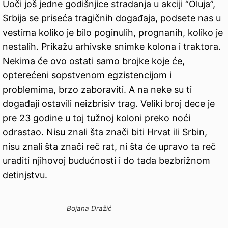
Uoči još jedne godišnjice stradanja u akciji “Oluja”,
Srbija se priseća tragičnih događaja, podsete nas u
vestima koliko je bilo poginulih, prognanih, koliko je
nestalih. Prikažu arhivske snimke kolona i traktora.
Nekima će ovo ostati samo brojke koje će,
opterećeni sopstvenom egzistencijom i
problemima, brzo zaboraviti. A na neke su ti
događaji ostavili neizbrisiv trag. Veliki broj dece je
pre 23 godine u toj tužnoj koloni preko noći
odrastao. Nisu znali šta znači biti Hrvat ili Srbin,
nisu znali šta znači reč rat, ni šta će upravo ta reč
uraditi njihovoj budućnosti i do tada bezbrižnom
detinjstvu.
Bojana Dražić