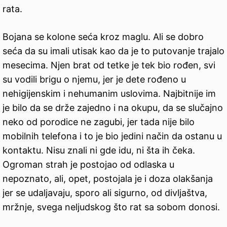
rata.
Bojana se kolone seća kroz maglu. Ali se dobro
seća da su imali utisak kao da je to putovanje trajalo
mesecima. Njen brat od tetke je tek bio rođen, svi
su vodili brigu o njemu, jer je dete rođeno u
nehigijenskim i nehumanim uslovima. Najbitnije im
je bilo da se drže zajedno i na okupu, da se slučajno
neko od porodice ne zagubi, jer tada nije bilo
mobilnih telefona i to je bio jedini način da ostanu u
kontaktu. Nisu znali ni gde idu, ni šta ih čeka.
Ogroman strah je postojao od odlaska u
nepoznato, ali, opet, postojala je i doza olakšanja
jer se udaljavaju, sporo ali sigurno, od divljaštva,
mržnje, svega neljudskog što rat sa sobom donosi.