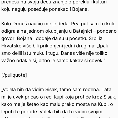
prenesu na svoju decu znanje o poreklu i kulturi
koju neguju posećuje ponekad i Bojana.
Kolo Drmeš naučio me je deda. Prvi put sam to kolo
odigrala na jednom okupljanju u Batajnici – ponosno
govori Bojana i dodaje da su u početku Srbi iz
Hrvatske više bili priklonjeni jedni drugima: „Ipak
smo delili istu muku i tugu. Danas više nije toliko
važno odakle si, bitno je samo kakav si čovek.“
[/pullquote]
„Volela bih da vidim Sisak, tamo sam rođena. Tata
mi je uvek pričao o reci Kupi koja protiče kroz Sisak,
kako me je šetao kao malu preko mosta na Kupi, o
lepoti te prirode. Volela bih da to vidim svojim