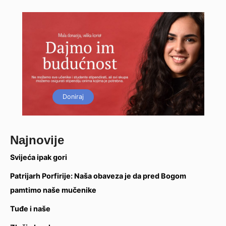
Doniraj
Najnovije
Svijeća ipak gori
Patrijarh Porfirije: Naša obaveza je da pred Bogom
pamtimo naše mučenike
Tuđe i naše