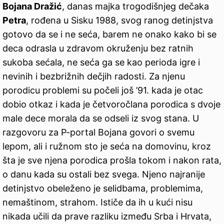
Bojana Dražić
, danas majka trogodišnjeg dečaka
Petra
, rođena u Sisku 1988, svog ranog detinjstva
gotovo da se i ne seća, barem ne onako kako bi se
deca odrasla u zdravom okruženju bez ratnih
sukoba sećala, ne seća ga se kao perioda igre i
nevinih i bezbrižnih dečjih radosti. Za njenu
porodicu problemi su počeli još ’91. kada je otac
dobio otkaz i kada je četvoročlana porodica s dvoje
male dece morala da se odseli iz svog stana. U
razgovoru za P-portal Bojana govori o svemu
lepom, ali i ružnom sto je seća na domovinu, kroz
šta je sve njena porodica prošla tokom i nakon rata,
o danu kada su ostali bez svega. Njeno najranije
detinjstvo obeleženo je selidbama, problemima,
nemaštinom, strahom. Ističe da ih u kući nisu
nikada učili da prave razliku između Srba i Hrvata,