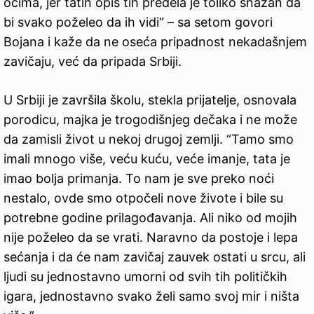
očima, jer tatin opis tih predela je toliko snažan da
bi svako poželeo da ih vidi“ – sa setom govori
Bojana i kaže da ne oseća pripadnost nekadašnjem
zavičaju, već da pripada Srbiji.
U Srbiji je završila školu, stekla prijatelje, osnovala
porodicu, majka je trogodišnjeg dečaka i ne može
da zamisli život u nekoj drugoj zemlji. “Tamo smo
imali mnogo više, veću kuću, veće imanje, tata je
imao bolja primanja. To nam je sve preko noći
nestalo, ovde smo otpočeli nove živote i bile su
potrebne godine prilagođavanja. Ali niko od mojih
nije poželeo da se vrati. Naravno da postoje i lepa
sećanja i da će nam zavičaj zauvek ostati u srcu, ali
ljudi su jednostavno umorni od svih tih političkih
igara, jednostavno svako želi samo svoj mir i ništa