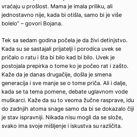
vraćaju u prošlost. Mama je imala priliku, ali
jednostavno nije, kada bi otišla, samo bi je više
bolelo” – govori Bojana.
Tek sa sedam godina počela je da živi detinjstvo.
Kada su se sastajali prijatelji i porodica uvek se
pričalo o ratu i šta bi bilo kad bi bilo. Uvek je
postojala prepirka o tome ko je počeo rat i zašto.
Kaže da je danas drugačije, došla je smena
generacija i sve manje se o tome priča. Ali i dalje,
kada se ta tema pomene, debate uglavnom vode
muškarci. Kaže da su to veoma žučne rasprave, idu
do zadnjih atoma snage samo da bi se dokazalo čiji
je stav ispravniji. Nikada nisu mogli da se slože,
svako ima svoje mišljenje i iskustva su različita.