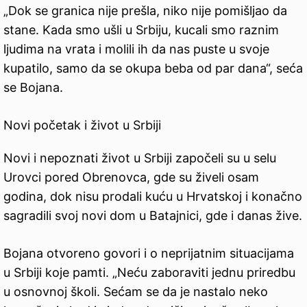
„Dok se granica nije prešla, niko nije pomišljao da
stane. Kada smo ušli u Srbiju, kucali smo raznim
ljudima na vrata i molili ih da nas puste u svoje
kupatilo, samo da se okupa beba od par dana“, seća
se Bojana.
Novi početak i život u Srbiji
Novi i nepoznati život u Srbiji započeli su u selu
Urovci pored Obrenovca, gde su živeli osam
godina, dok nisu prodali kuću u Hrvatskoj i konačno
sagradili svoj novi dom u Batajnici, gde i danas žive.
Bojana otvoreno govori i o neprijatnim situacijama
u Srbiji koje pamti. „Neću zaboraviti jednu priredbu
u osnovnoj školi. Sećam se da je nastalo neko