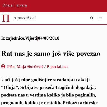
Ćirilica
|
latinica
Preskoči
IZB
na
Iz zajednice
,
Vijesti
|
04/08/2018
sadržaj
Rat nas je samo još više povezao
Piše:
Maja Đorđević / P-portal.net
Uoči još jedne godišnjice stradanja u akciji
“Oluja”, Srbija se priseća tragičnih događaja,
podsete nas u vestima koliko je bilo poginulih,
prognanih, koliko je nestalih. Prikažu arhivske