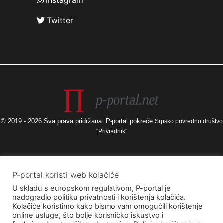
instagram
Twitter
© 2019 - 2026 Sva prava pridržana. P-portal pokreće
Srpsko privredno društvo
"Privrednik"
Izneseni stavovi i mišljenja samo su autorova i ne odražavaju nužno
P-portal koristi web kolačiće
službena stajališta Europske unije ili Europske komisije, kao ni stajališta
U skladu s europskom regulativom, P-portal je
Agencije za elektroničke medije ni Ministarstva kulture i medija. Europska
nadogradio politiku privatnosti i korištenja kolačića.
unija i Europska komisija, kao ni Agencija za elektroničke medije ni
Kolačiće koristimo kako bismo vam omogućili korištenje
Ministarstvo kulture i medija ne mogu se smatrati odgovornima za njih.
online usluge, što bolje korisničko iskustvo i