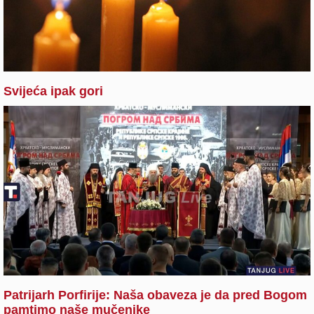
Svijeća ipak gori
Patrijarh Porfirije: Naša obaveza je da pred Bogom
pamtimo naše mučenike