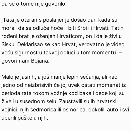
da se o tome nije govorilo.
„Tata je oteran s posla jer je došao dan kada su
morali da se odluče hoće li biti Srbi ili Hrvati. Tatin
rođeni brat je oženjen Hrvaticom, on i dalje živi u
Sisku. Deklarisao se kao Hrvat, verovatno je video
veću sigurnost u takvoj odluci u tom momentu“ –
govori nam Bojana.
Malo je jasnih, a još manje lepih sećanja, ali kao
jedno od neizbrisivih će joj uvek ostati momenat iz
perioda rata tokom vožnje kod bake i dede koji su
živeli u susednom selu. Zaustavili su ih hrvatski
vojnici, njih sedmorica ili osmorica, opkolili auto i svi
uperili puške u njih.