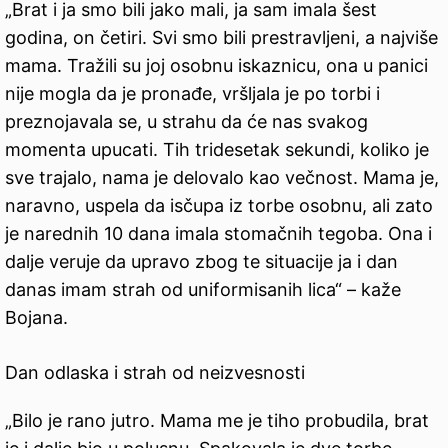
„Brat i ja smo bili jako mali, ja sam imala šest
godina, on četiri. Svi smo bili prestravljeni, a najviše
mama. Tražili su joj osobnu iskaznicu, ona u panici
nije mogla da je pronađe, vršljala je po torbi i
preznojavala se, u strahu da će nas svakog
momenta upucati. Tih tridesetak sekundi, koliko je
sve trajalo, nama je delovalo kao večnost. Mama je,
naravno, uspela da isčupa iz torbe osobnu, ali zato
je narednih 10 dana imala stomačnih tegoba. Ona i
dalje veruje da upravo zbog te situacije ja i dan
danas imam strah od uniformisanih lica“ – kaže
Bojana.
Dan odlaska i strah od neizvesnosti
„Bilo je rano jutro. Mama me je tiho probudila, brat