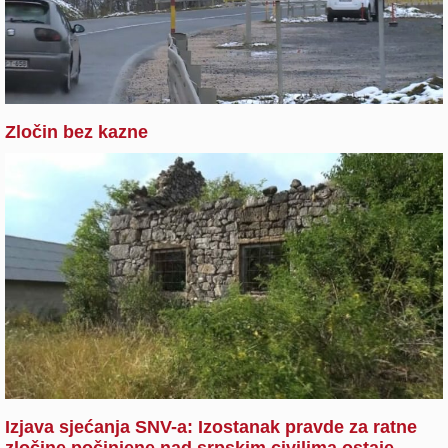
Zločin bez kazne
Izjava sjećanja SNV-a: Izostanak pravde za ratne
zločine počinjene nad srpskim civilima ostaje