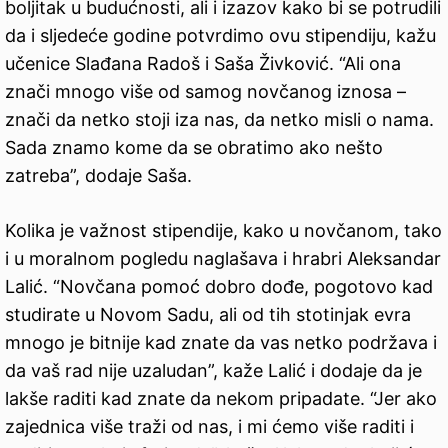
boljitak u budućnosti, ali i izazov kako bi se potrudili
da i sljedeće godine potvrdimo ovu stipendiju, kažu
učenice Slađana Radoš i Saša Živković. “Ali ona
znači mnogo više od samog novčanog iznosa –
znači da netko stoji iza nas, da netko misli o nama.
Sada znamo kome da se obratimo ako nešto
zatreba”, dodaje Saša.
Kolika je važnost stipendije, kako u novčanom, tako
i u moralnom pogledu naglašava i hrabri Aleksandar
Lalić. “Novčana pomoć dobro dođe, pogotovo kad
studirate u Novom Sadu, ali od tih stotinjak evra
mnogo je bitnije kad znate da vas netko podržava i
da vaš rad nije uzaludan”, kaže Lalić i dodaje da je
lakše raditi kad znate da nekom pripadate. “Jer ako
zajednica više traži od nas, i mi ćemo više raditi i