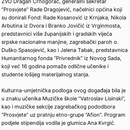
ZVO Dragan Crnogorac, generalni sekretar
“Prosvjete” Rade Dragojević, načelnici općina koji
su donirali Fond: Rade Kosanović iz Krnjaka, Nikola
Arbutina iz Dvora i Branko Jovičić iz Vrginmosta,
predstavnici više županijskih i gradskih vijeća
srpske nacionalne manjine, zagrebački paroh o.
Duško Spasojević, kao i Jelena Tabak, predstavnica
Humanitarnog fonda “Privrednik” iz Novog Sada,
koji već 16 godina pomaže odlične učenike i
studente lošijeg materijalnog stanja.
Kulturna-umjetnička podloga ovog događaja bila je
u znaku učenika Muzičke škole “Vatroslav Lisinski”,
kao i muzičke sekcije zagrebačkog pododbora
“Prosvjete” uz pratnju etno-grupe “Afion”. Program
podjele stipendija vodila je glumica Ana Kvrgić.