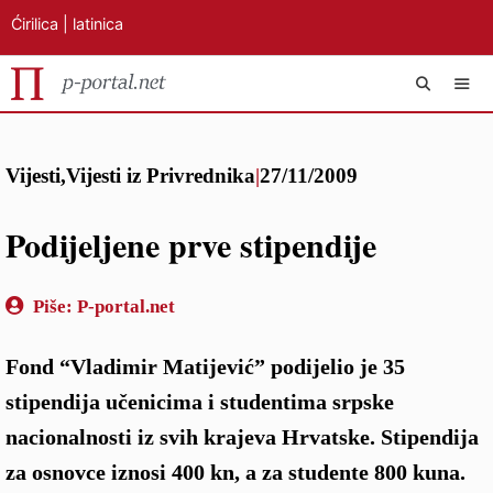
Ćirilica
|
latinica
Preskoči
IZB
na
Vijesti
,
Vijesti iz Privrednika
|
27/11/2009
sadržaj
Podijeljene prve stipendije
Piše:
P-portal.net
Fond “Vladimir Matijević” podijelio je 35
stipendija učenicima i studentima srpske
nacionalnosti iz svih krajeva Hrvatske. Stipendija
za osnovce iznosi 400 kn, a za studente 800 kuna.