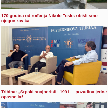
170 godina od rođenja Nikole Tesle: obišli smo
njegov zavičaj
Tribina: „Srpski snajperisti“ 1991. – pozadina jedne
opasne laži