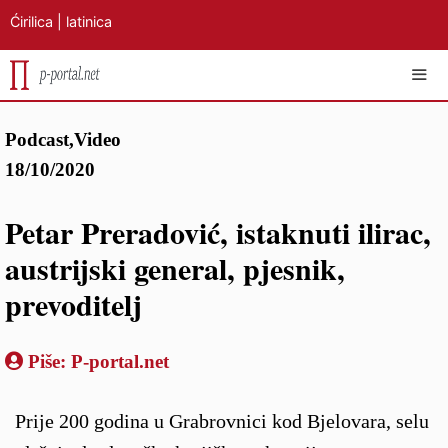
Ćirilica
|
latinica
Preskoči
IZB
Podcast
,
Video
na
18/10/2020
sadržaj
Petar Preradović, istaknuti ilirac,
austrijski general, pjesnik,
prevoditelj
Piše:
P-portal.net
Prije 200 godina u Grabrovnici kod Bjelovara, selu