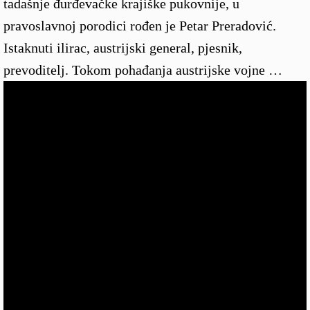
tadašnje đurđevačke krajiške pukovnije, u
pravoslavnoj porodici rođen je Petar Preradović.
Istaknuti ilirac, austrijski general, pjesnik,
prevoditelj. Tokom pohađanja austrijske vojne …