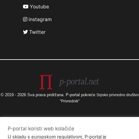
Youtube
instagram
Twitter
© 2019 - 2026 Sva prava pridržana. P-portal pokreće
Srpsko privredno društvo
"Privrednik"
Izneseni stavovi i mišljenja samo su autorova i ne odražavaju nužno
P-portal koristi web kolačiće
službena stajališta Europske unije ili Europske komisije, kao ni stajališta
U skladu s europskom regulativom, P-portal je
Agencije za elektroničke medije ni Ministarstva kulture i medija. Europska