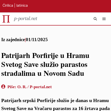
Ćirilica
|
latinica
Preskoči
IZB
na
Iz zajednice
|
01/11/2025
sadržaj
Patrijarh Porfirije u Hramu
Svetog Save služio parastos
stradalima u Novom Sadu
Piše:
O. R. / P-portal.net
Patrijarh srpski Porfirije služio je danas u Hramu
Svetog Save na Vračaru parastos za 16 žrtava pada