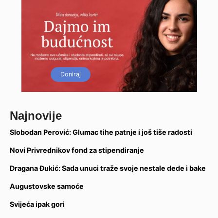
Doniraj
Najnovije
Slobodan Perović: Glumac tihe patnje i još tiše radosti
Novi Privrednikov fond za stipendiranje
Dragana Đukić: Sada unuci traže svoje nestale dede i bake
Augustovske samoće
Svijeća ipak gori