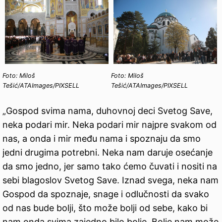
Foto: Miloš
Foto: Miloš
Tešić/ATAImages/PIXSELL
Tešić/ATAImages/PIXSELL
„Gospod svima nama, duhovnoj deci Svetog Save,
neka podari mir. Neka podari mir najpre svakom od
nas, a onda i mir među nama i spoznaju da smo
jedni drugima potrebni. Neka nam daruje osećanje
da smo jedno, jer samo tako ćemo čuvati i nositi na
sebi blagoslov Svetog Save. Iznad svega, neka nam
Gospod da spoznaje, snage i odlučnosti da svako
od nas bude bolji, što može bolji od sebe, kako bi
nam onda svima zajedno bilo bolje. Bolje nam može