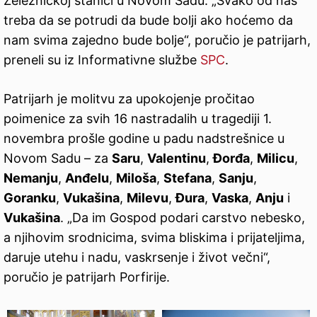
Železničkoj stanici u Novom Sadu. „Svako od nas
treba da se potrudi da bude bolji ako hoćemo da
nam svima zajedno bude bolje“, poručio je patrijarh,
preneli su iz Informativne službe
SPC
.
Patrijarh je molitvu za upokojenje pročitao
poimenice za svih 16 nastradalih u tragediji 1.
novembra prošle godine u padu nadstrešnice u
Novom Sadu – za
Saru
,
Valentinu
,
Đorđa
,
Milicu
,
Nemanju
,
Anđelu
,
Miloša
,
Stefana
,
Sanju
,
Goranku
,
Vukašina
,
Milevu
,
Đura
,
Vaska
,
Anju
i
Vukašina
. „Da im Gospod podari carstvo nebesko,
a njihovim srodnicima, svima bliskima i prijateljima,
daruje utehu i nadu, vaskrsenje i život večni“,
poručio je patrijarh Porfirije.