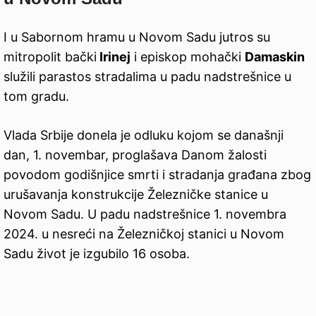
I u Sabornom hramu u Novom Sadu jutros su
mitropolit bački
Irinej
i episkop mohački
Damaskin
služili parastos stradalima u padu nadstrešnice u
tom gradu.
Vlada Srbije donela je odluku kojom se današnji
dan, 1. novembar, proglašava Danom žalosti
povodom godišnjice smrti i stradanja građana zbog
urušavanja konstrukcije Železničke stanice u
Novom Sadu. U padu nadstrešnice 1. novembra
2024. u nesreći na Železničkoj stanici u Novom
Sadu život je izgubilo 16 osoba.