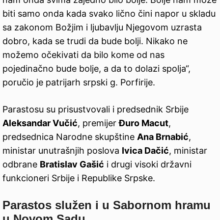
biti samo onda kada svako lično čini napor u skladu
sa zakonom Božjim i ljubavlju Njegovom uzrasta
dobro, kada se trudi da bude bolji. Nikako ne
možemo očekivati da bilo kome od nas
pojedinačno bude bolje, a da to dolazi spolja“,
poručio je patrijarh srpski g. Porfirije.
Parastosu su prisustvovali i predsednik Srbije
Aleksandar Vučić
, premijer
Đuro Macut
,
predsednica Narodne skupštine
Ana Brnabić
,
ministar unutrašnjih poslova
Ivica Dačić
, ministar
odbrane
Bratislav Gašić
i drugi visoki državni
funkcioneri Srbije i Republike Srpske.
Parastos služen i u Sabornom hramu
u Novom Sadu