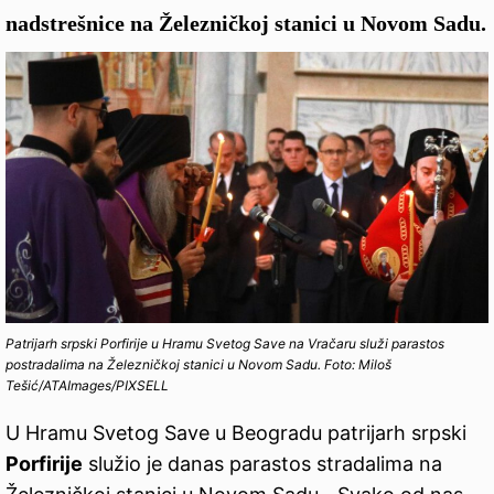
nadstrešnice na Železničkoj stanici u Novom Sadu.
Patrijarh srpski Porfirije u Hramu Svetog Save na Vračaru služi parastos
postradalima na Železničkoj stanici u Novom Sadu. Foto: Miloš
Tešić/ATAImages/PIXSELL
U Hramu Svetog Save u Beogradu patrijarh srpski
Porfirije
služio je danas parastos stradalima na