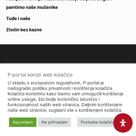
pamtimo naše mučenike
Tuđe i naše
Zločin bez kazne
P-portal koristi web kolačiće
Uvjeti korištenja
U skladu s europskom regulativom, P-portal je
Politika privatnosti
nadogradio politiku privatnosti i korištenja kolačića.
Kolačiće koristimo kako bismo vam omogućili korištenje
online usluge, što bolje korisničko iskustvo i
Impressum
funkcionalnost naših web stranica. Daljnim korištenjem
naše web stranice, suglasni ste s korištenjem kolačića.
Facebook
Razumijem
Ne prihvaćam
Postavke kolačića
Youtube