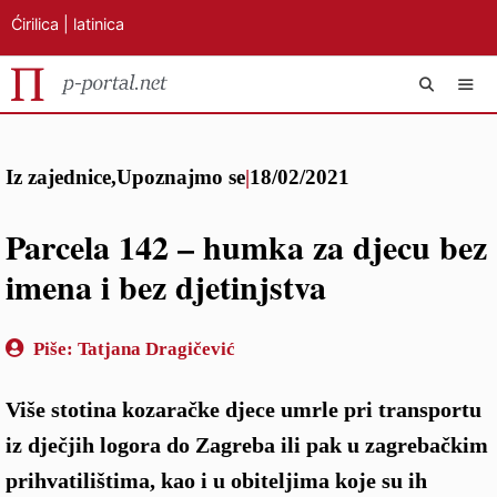
Ćirilica
|
latinica
Preskoči
IZB
na
Iz zajednice
,
Upoznajmo se
|
18/02/2021
sadržaj
Parcela 142 – humka za djecu bez
imena i bez djetinjstva
Piše:
Tatjana Dragičević
Više stotina kozaračke djece umrle pri transportu
iz dječjih logora do Zagreba ili pak u zagrebačkim
prihvatilištima, kao i u obiteljima koje su ih