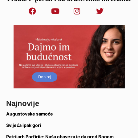
Doniraj
Najnovije
Augustovske samoće
Svijeća ipak gori
Patrijarh Porfirije: Naša obaveza je da pred Bogom