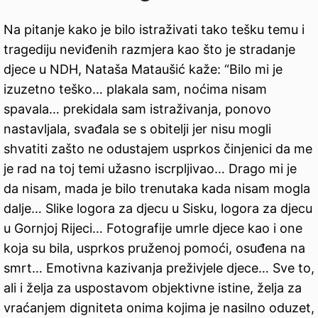
Na pitanje kako je bilo istraživati tako tešku temu i
tragediju neviđenih razmjera kao što je stradanje
djece u NDH, Nataša Mataušić kaže: “Bilo mi je
izuzetno teško… plakala sam, noćima nisam
spavala… prekidala sam istraživanja, ponovo
nastavljala, svađala se s obitelji jer nisu mogli
shvatiti zašto ne odustajem usprkos činjenici da me
je rad na toj temi užasno iscrpljivao… Drago mi je
da nisam, mada je bilo trenutaka kada nisam mogla
dalje… Slike logora za djecu u Sisku, logora za djecu
u Gornjoj Rijeci… Fotografije umrle djece kao i one
koja su bila, usprkos pruženoj pomoći, osuđena na
smrt… Emotivna kazivanja preživjele djece… Sve to,
ali i želja za uspostavom objektivne istine, želja za
vraćanjem digniteta onima kojima je nasilno oduzet,