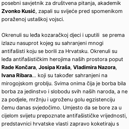
posebni savjetnik za društvena pitanja, akademik
Zvonko Kusić
, zapali su svijeće pred spomenikom
poraženoj ustaškoj vojsci.
Okrenuli su leđa kozaračkoj djeci i uputili se prema
izlazu nasuprot kojeg su sahranjeni mnogi
antifašisti koju se borili za Hrvatsku. Okrenuli su
leđa antifašističkim herojima naših prostora poput
Rade Končara
,
Josipa Kraša
,
Vladimira Nazora
,
Ivana Ribara
… koji su također sahranjeni na
mirogojskom groblju. Svima onima čija je borba bila
borba za jedinstvo i slobodu svih naših naroda, a ne
za podjele, mržnju i ugroženu golu egzistenciju
čemu danas svjedočimo. Umjesto da se bore za u
cijelom svijetu prepoznate antifašističke vrijednosti,
predstavnici hrvatske vlasti zapravo koketiraju s