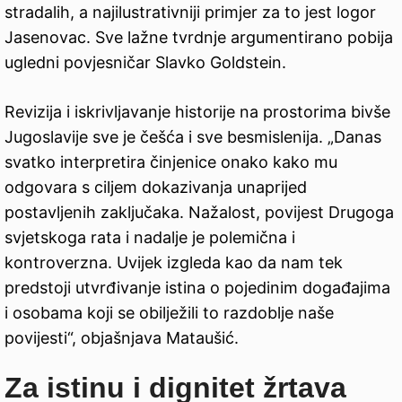
stradalih, a najilustrativniji primjer za to jest logor
Jasenovac. Sve lažne tvrdnje argumentirano pobija
ugledni povjesničar Slavko Goldstein.
Revizija i iskrivljavanje historije na prostorima bivše
Jugoslavije sve je češća i sve besmislenija. „Danas
svatko interpretira činjenice onako kako mu
odgovara s ciljem dokazivanja unaprijed
postavljenih zaključaka. Nažalost, povijest Drugoga
svjetskoga rata i nadalje je polemična i
kontroverzna. Uvijek izgleda kao da nam tek
predstoji utvrđivanje istina o pojedinim događajima
i osobama koji se obilježili to razdoblje naše
povijesti“, objašnjava Mataušić.
Za istinu i dignitet žrtava