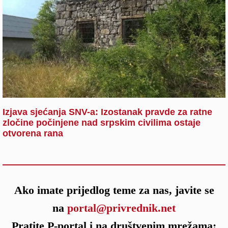
Izjava sjećanja SNV-a: Izostanak pravde za ratne
zločine počinjene nad srpskim civilima ostaje
otvorena rana
Ako imate prijedlog teme za nas, javite se
na
portal@privrednik.net
Pratite P-portal i na društvenim mrežama: