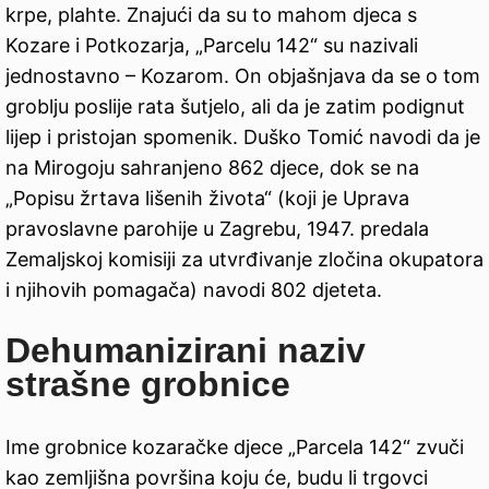
krpe, plahte. Znajući da su to mahom djeca s
Kozare i Potkozarja, „Parcelu 142“ su nazivali
jednostavno – Kozarom. On objašnjava da se o tom
groblju poslije rata šutjelo, ali da je zatim podignut
lijep i pristojan spomenik. Duško Tomić navodi da je
na Mirogoju sahranjeno 862 djece, dok se na
„Popisu žrtava lišenih života“ (koji je Uprava
pravoslavne parohije u Zagrebu, 1947. predala
Zemaljskoj komisiji za utvrđivanje zločina okupatora
i njihovih pomagača) navodi 802 djeteta.
Dehumanizirani
naziv
strašne grobnice
Ime grobnice kozaračke djece „Parcela 142“ zvuči
kao zemljišna površina koju će, budu li trgovci