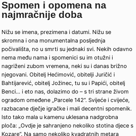
Spomen i opomena na
najmračnije doba
Nižu se imena, prezimena i datumi. Nižu se
skromna i ona monumentalna posljednja
počivališta, no u smrti su jednaki svi. Nekih odavno
nema među nama i spomenici su im otužni i
nagriženi zubom vremena, neki su i danas brižno
njegovani. Obitelj Hećimović, obitelji Juričić i
Bahtijarević, obitelj Jožinec, tu su i Papići, obitelj
Benci… i eto nas, dolazimo do – s tri strane živom
ogradom omeđene „Parcele 142“. Svijeće i cvijeće,
razbacane dječje igračke i mali decentni spomenik.
Isto tako mala u kamenu uklesana nadgrobna
ploča: „Ovdje je sahranjeno nekoliko stotina djece s
Kozare“. Na samo nekoliko kvadratnih metara