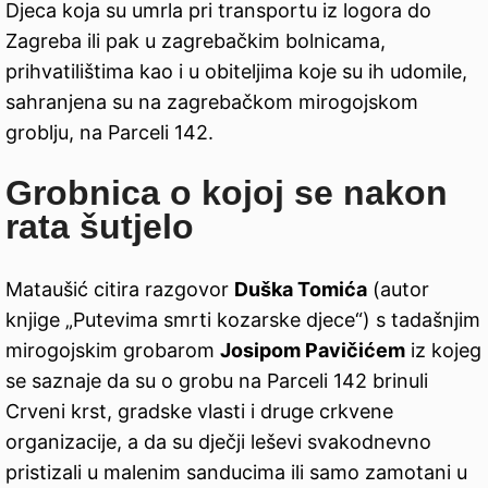
Djeca koja su umrla pri transportu iz logora do
Zagreba ili pak u zagrebačkim bolnicama,
prihvatilištima kao i u obiteljima koje su ih udomile,
sahranjena su na zagrebačkom mirogojskom
groblju, na Parceli 142.
Grobnica o kojoj se nakon
rata šutjelo
Mataušić citira razgovor
Duška Tomića
(autor
knjige „Putevima smrti kozarske djece“) s tadašnjim
mirogojskim grobarom
Josipom Pavičićem
iz kojeg
se saznaje da su o grobu na Parceli 142 brinuli
Crveni krst, gradske vlasti i druge crkvene
organizacije, a da su dječji leševi svakodnevno
pristizali u malenim sanducima ili samo zamotani u