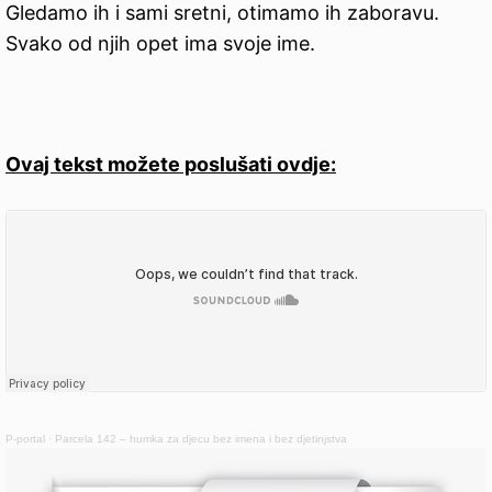
Gledamo ih i sami sretni, otimamo ih zaboravu.
Svako od njih opet ima svoje ime.
Ovaj tekst možete poslušati ovdje:
P-portal
·
Parcela 142 – humka za djecu bez imena i bez djetinjstva