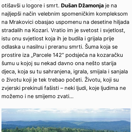
otišavši u logore i smrt.
Dušan Džamonja
je na
najljepši način velebnim spomeničkim kompleksom
na Mrakovici obasjao uspomenu na desetine hiljada
stradalih na Kozari. Vratio im je svetost i svjetlost,
istu onu svjetlost koja ih je budila i grijala prije
odlaska u nasilnu i preranu smrti. Šuma koja se
prostire iza „Parcele 142“ podsjeća na kozaračku
šumu u kojoj su nekad davno ona nešto starija
djeca, koja su tu sahranjena, igrala, smijala i sanjala
o životu koji je tek trebao početi. Životu, koji su
zvjerski prekinuli fašisti – neki ljudi, koje ljudima ne
možemo i ne smijemo zvati…