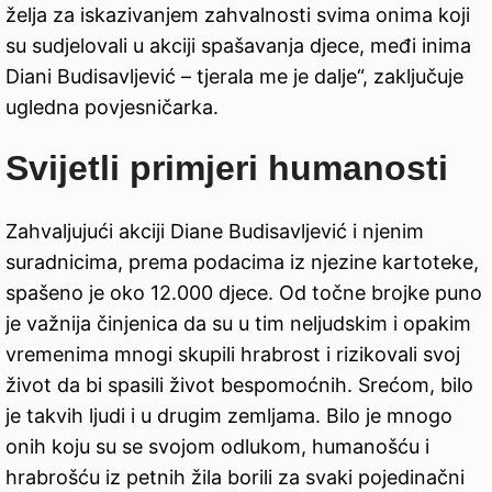
želja za iskazivanjem zahvalnosti svima onima koji
su sudjelovali u akciji spašavanja djece, međi inima
Diani Budisavljević – tjerala me je dalje“, zaključuje
ugledna povjesničarka.
Sv
i
jetli primjeri humanosti
Zahvaljujući akciji Diane Budisavljević i njenim
suradnicima, prema podacima iz njezine kartoteke,
spašeno je oko 12.000 djece. Od točne brojke puno
je važnija činjenica da su u tim neljudskim i opakim
vremenima mnogi skupili hrabrost i rizikovali svoj
život da bi spasili život bespomoćnih. Srećom, bilo
je takvih ljudi i u drugim zemljama. Bilo je mnogo
onih koju su se svojom odlukom, humanošću i
hrabrošću iz petnih žila borili za svaki pojedinačni