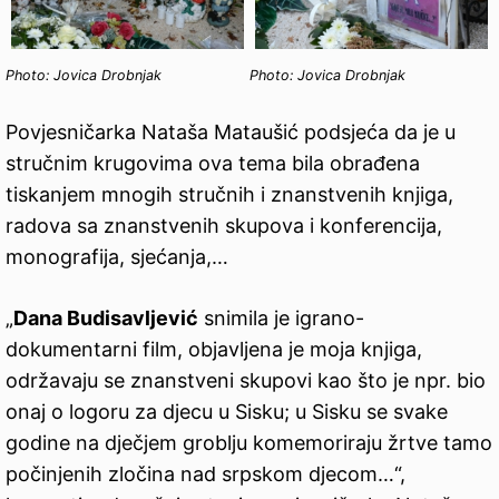
Photo: Jovica Drobnjak
Photo: Jovica Drobnjak
Povjesničarka Nataša Mataušić podsjeća da je u
stručnim krugovima ova tema bila obrađena
tiskanjem mnogih stručnih i znanstvenih knjiga,
radova sa znanstvenih skupova i konferencija,
monografija, sjećanja,…
„
Dana Budisavljević
snimila je igrano-
dokumentarni film, objavljena je moja knjiga,
održavaju se znanstveni skupovi kao što je npr. bio
onaj o logoru za djecu u Sisku; u Sisku se svake
godine na dječjem groblju komemoriraju žrtve tamo
počinjenih zločina nad srpskom djecom…“,