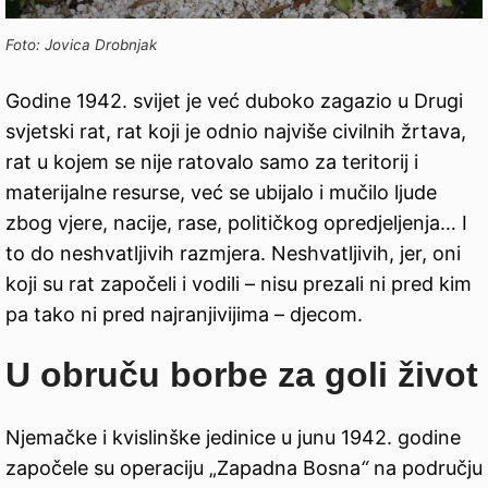
Foto: Jovica Drobnjak
Godine 1942. svijet je već duboko zagazio u Drugi
svjetski rat, rat koji je odnio najviše civilnih žrtava,
rat u kojem se nije ratovalo samo za teritorij i
materijalne resurse, već se ubijalo i mučilo ljude
zbog vjere, nacije, rase, političkog opredjeljenja… I
to do neshvatljivih razmjera. Neshvatljivih, jer, oni
koji su rat započeli i vodili – nisu prezali ni pred kim
pa tako ni pred najranjivijima – djecom.
U obruču borbe za goli život
Njemačke i kvislinške jedinice u junu 1942. godine
započele su operaciju „Zapadna Bosna
“
na području