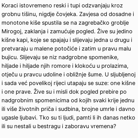
Koraci istovremeno reski i tupi odzvanjaju kroz
grobnu tišinu, nigdje čovjeka. Zavjesa od dosadne i
monotone kiše spustila se na zagrebačko groblje
Mirogoj, zaklanja i zamućuje pogled. Žive su jedino
kišne kapi, koje se spajaju i slijevaju jedna u drugu i
pretvaraju u malene potočiće i zatim u pravu malu
bujicu. Slijevaju se niz nadgrobne spomenike,
hiljade i hiljade njih romore i klokoću u prolazima,
otječu u pravcu udoline i obližnje šume. U sljubljenoj
i sada već povelikoj rijeci utapaju se suze: one kišne
i one prave. Žive su i misli dok pogled prebire po
nadgrobnim spomenicima od kojih svaki krije jednu
ili više životnih priča i sudbina, brojne umrle i davno
ugasle ljubavi. Tko su ti ljudi, pamti li ih danas netko
ili su nestali u bestragu i zaboravu vremena?