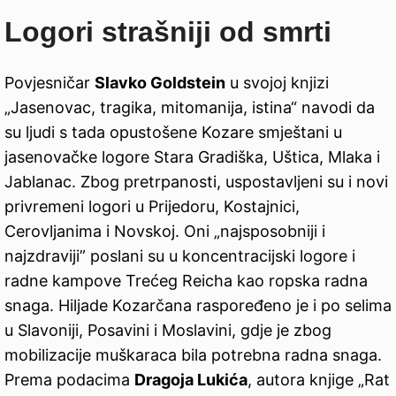
Logori strašniji od smrti
Povjesničar
Slavko Goldstein
u svojoj knjizi
„Jasenovac, tragika, mitomanija, istina“ navodi da
su ljudi s tada opustošene Kozare smještani u
jasenovačke logore Stara Gradiška, Uštica, Mlaka i
Jablanac. Zbog pretrpanosti, uspostavljeni su i novi
privremeni logori u Prijedoru, Kostajnici,
Cerovljanima i Novskoj. Oni „najsposobniji i
najzdraviji” poslani su u koncentracijski logore i
radne kampove Trećeg Reicha kao ropska radna
snaga. Hiljade Kozarčana raspoređeno je i po selima
u Slavoniji, Posavini i Moslavini, gdje je zbog
mobilizacije muškaraca bila potrebna radna snaga.
Prema podacima
Dragoja Lukića
, autora knjige „Rat