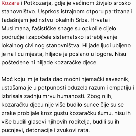
Kozare
i Potkozarja, gdje je većinom živjelo srpsko
stanovništvo. Usprkos istrajnom otporu partizana i
tadašnjem jedinstvu lokalnih Srba, Hrvata i
Muslimana, fašističke snage su opkolile cijelo
područje i započele sistematsko istrebljivanje
lokalnog civilnog stanovništva. Hiljade ljudi ubijeno
je na licu mjesta, hiljade je poslano u logore. Nisu
pošteđene ni hiljade kozaračke djece.
Moć koju im je tada dao moćni njemački saveznik,
ustašama je u potpunosti oduzela razum i empatiju i
izbrisala zadnju mrvu humanosti. Zbog njih,
kozaračku djecu nije više budilo sunce čije su se
zrake probijale kroz gustu kozaračku šumu, nisu ih
više budili glasovi njihovih roditelja, budili su ih
pucnjevi, detonacije i zvukovi rata.