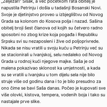
„Željezari“ Sisak, a već početkom rata obitelj je
napustila Petrinju i došla u tadašnji Bosanski Novi.
Svoje je djetinjstvo proveo u izbjeglištvu od Novog
Grada sa kolonom do Kosova polja i nazad. Sašina
obitelj broji šest članova od kojih su četvero radno
sposobni no zbog krize koja pogađa i Republiku
Srpsku svi su nezaposleni i žive od poljoprivrede.
Nikada se nisu vratili u svoju kuću u Petrinju već su
se stacionirali u Ivanjskoj, selu nedaleko od Novog
Grada u rodnoj kući njegove majke. Saša je od
malena pokazivao sklonost ka umjetnosti, a kada
su se vratili u Ivanjsku u tom dijelu sela nije bilo
struje više od godinu dana i to je bilo presudno za
ono čime se bavi Saša danas. Počeo je kupovati sve
više olovki, kistova, tempera, vodenih boja i tako su
nastajale prve slike.