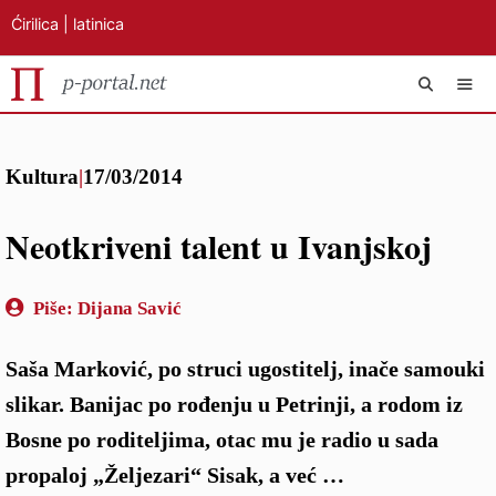
Ćirilica
|
latinica
Preskoči
IZB
na
Kultura
|
17/03/2014
sadržaj
Neotkriveni talent u Ivanjskoj
Piše:
Dijana Savić
Saša Marković, po struci ugostitelj, inače samouki
slikar. Banijac po rođenju u Petrinji, a rodom iz
Bosne po roditeljima, otac mu je radio u sada
propaloj „Željezari“ Sisak, a već …