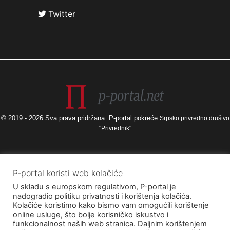
Twitter
© 2019 - 2026 Sva prava pridržana. P-portal pokreće
Srpsko privredno društvo
"Privrednik"
Izneseni stavovi i mišljenja samo su autorova i ne odražavaju nužno
P-portal koristi web kolačiće
službena stajališta Europske unije ili Europske komisije, kao ni stajališta
U skladu s europskom regulativom, P-portal je
Agencije za elektroničke medije ni Ministarstva kulture i medija. Europska
nadogradio politiku privatnosti i korištenja kolačića.
unija i Europska komisija, kao ni Agencija za elektroničke medije ni
Kolačiće koristimo kako bismo vam omogućili korištenje
Ministarstvo kulture i medija ne mogu se smatrati odgovornima za njih.
online usluge, što bolje korisničko iskustvo i
funkcionalnost naših web stranica. Daljnim korištenjem