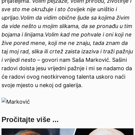
prijateljima.
Volim pejzaže, volim prirodu, životinje i
sve sto me okružuje i sto čovijek nije uništio i
uprljao.Volim da vidim obične ljude sa kojima živim
da vide nešto u mojim slikama, da se pronađu u tim
bojama i linijama.Volim kad me pohvale i oni koji ne
žive pored mene, koji me ne znaju, tada znam da
taj moj rad, slika ili crtež zaista izaziva i traži pažnju
i vrijedi nesto
– govori nam Saša Marković. Sašini
radovi doista jesu vrijedni pažnje i mi se nadamo da
će radovi ovog neotkirvenog talenta uskoro naći
svoje mjesto u nekoj od galerija.
Pročitajte više ...