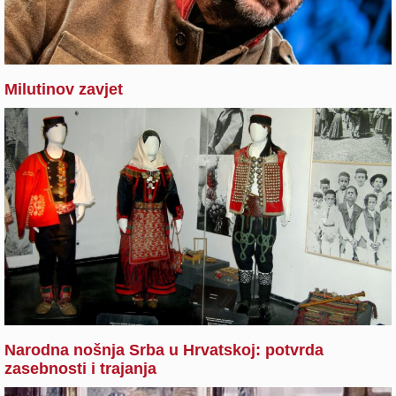
Milutinov zavjet
Narodna nošnja Srba u Hrvatskoj: potvrda
zasebnosti i trajanja