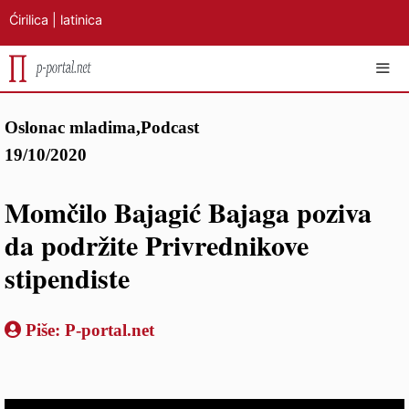
Ćirilica
|
latinica
Preskoči
IZB
Oslonac mladima
,
Podcast
na
19/10/2020
sadržaj
Momčilo Bajagić Bajaga poziva
da podržite Privrednikove
stipendiste
Piše:
P-portal.net