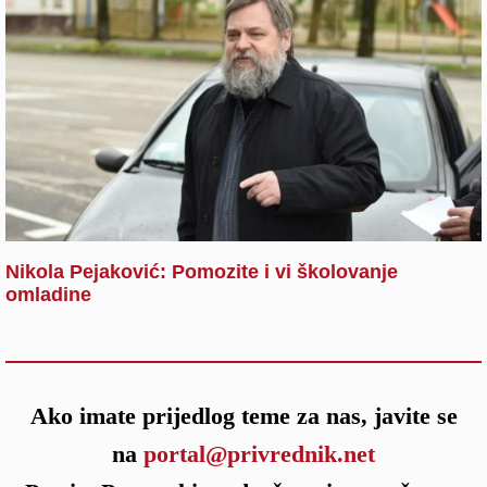
Nikola Pejaković: Pomozite i vi školovanje
omladine
Ako imate prijedlog teme za nas, javite se
na
portal@privrednik.net