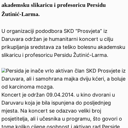
akademsku slikaricu i profesoricu Persidu
Žutinić-Larma.
U organizaciji pododbora SKD “Prosvjeta” iz
Daruvara održan je humanitarni koncert u cilju
prikupljanja sredstava za teško bolesnu akademsku
slikaricu i profesoricu Persidu Žutinić-Larma.
Persida je inače vrlo aktivan član SKD Prosvjete iz
Daruvara, ali i samohrana majka dviju kćeri, a boluje
od karcinoma mozga.
Koncert je održan 09.04.2014. u kino dvorani u
Daruvaru koja je bila ispunjena do posljednjeg
mjesta. Na koncert se odazvao veliki broj
posjetitelja, ali i učesnika u programu, što govori o
tome koliko cijene osobnost i aktivan rad Perside