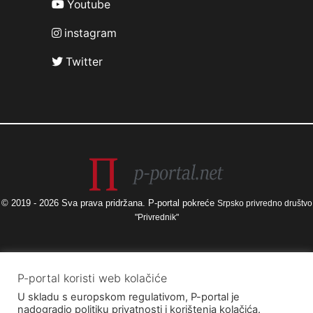
Youtube
instagram
Twitter
© 2019 - 2026 Sva prava pridržana. P-portal pokreće
Srpsko privredno društvo
"Privrednik"
Izneseni stavovi i mišljenja samo su autorova i ne odražavaju nužno
P-portal koristi web kolačiće
službena stajališta Europske unije ili Europske komisije, kao ni stajališta
U skladu s europskom regulativom, P-portal je
Agencije za elektroničke medije ni Ministarstva kulture i medija. Europska
nadogradio politiku privatnosti i korištenja kolačića.
unija i Europska komisija, kao ni Agencija za elektroničke medije ni