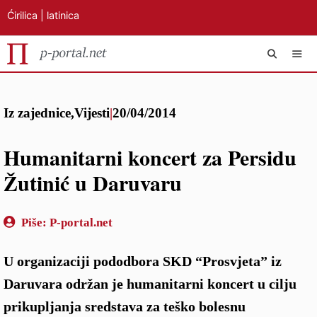
Ćirilica
|
latinica
Preskoči
IZB
na
Iz zajednice
,
Vijesti
|
20/04/2014
sadržaj
Humanitarni koncert za Persidu
Žutinić u Daruvaru
Piše:
P-portal.net
U organizaciji pododbora SKD “Prosvjeta” iz
Daruvara održan je humanitarni koncert u cilju
prikupljanja sredstava za teško bolesnu