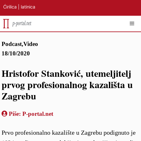
Ćirilica
|
latinica
Preskoči
IZB
Podcast
,
Video
na
18/10/2020
sadržaj
Hristofor Stanković, utemeljitelj
prvog profesionalnog kazališta u
Zagrebu
Piše:
P-portal.net
Prvo profesionalno kazalište u Zagrebu podignuto je