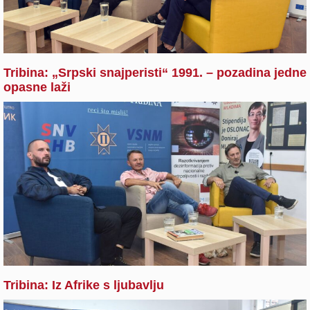
Tribina: „Srpski snajperisti“ 1991. – pozadina jedne
opasne laži
Tribina: Iz Afrike s ljubavlju