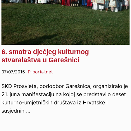
6. smotra dječjeg kulturnog
stvaralaštva u Garešnici
07/07/2015
P-portal.net
SKD Prosvjeta, pododbor Garešnica, organiziralo je
21. juna manifestaciju na kojoj se predstavilo deset
kulturno-umjetničkih društava iz Hrvatske i
susjednih …