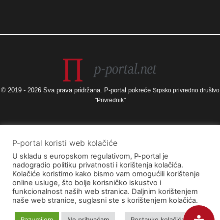
© 2019 - 2026 Sva prava pridržana. P-portal pokreće
Srpsko privredno društvo
"Privrednik"
Izneseni stavovi i mišljenja samo su autorova i ne odražavaju nužno
P-portal koristi web kolačiće
službena stajališta Europske unije ili Europske komisije, kao ni stajališta
U skladu s europskom regulativom, P-portal je
Agencije za elektroničke medije ni Ministarstva kulture i medija. Europska
nadogradio politiku privatnosti i korištenja kolačića.
unija i Europska komisija, kao ni Agencija za elektroničke medije ni
Kolačiće koristimo kako bismo vam omogućili korištenje
Ministarstvo kulture i medija ne mogu se smatrati odgovornima za njih.
online usluge, što bolje korisničko iskustvo i
funkcionalnost naših web stranica. Daljnim korištenjem
naše web stranice, suglasni ste s korištenjem kolačića.
Razumijem
Ne prihvaćam
Postavke kolačića