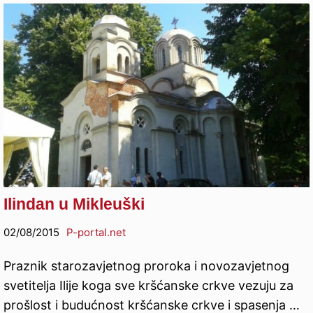
Ilindan u Mikleuški
02/08/2015
P-portal.net
Praznik starozavjetnog proroka i novozavjetnog
svetitelja Ilije koga sve kršćanske crkve vezuju za
prošlost i budućnost kršćanske crkve i spasenja …