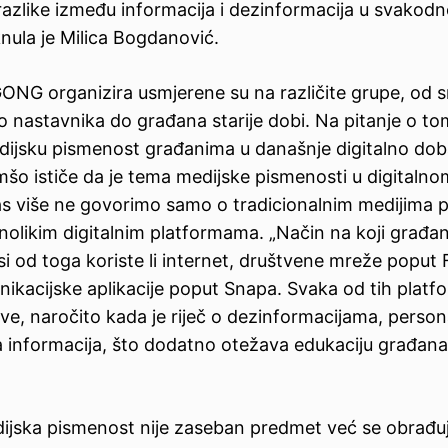
azlike između informacija i dezinformacija u svako
knula je Milica Bogdanović.
GONG organizira usmjerene su na različite grupe, od s
o nastavnika do građana starije dobi. Na pitanje o t
edijsku pismenost građanima u današnje digitalno dob
šo ističe da je tema medijske pismenosti u digitaln
s više ne govorimo samo o tradicionalnim medijima po
znolikim digitalnim platformama. „Način na koji građan
si od toga koriste li internet, društvene mreže poput
nikacijske aplikacije poput Snapa. Svaka od tih platfo
ve, naročito kada je riječ o dezinformacijama, persona
ja informacija, što dodatno otežava edukaciju građana
ijska pismenost nije zaseban predmet već se obrađuj