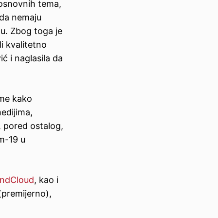
u osnovnih tema,
 da nemaju
u. Zbog toga je
i kvalitetno
ć i naglasila da
tome kako
medijima,
 pored ostalog,
m-19 u
ndCloud
, kao i
(premijerno),