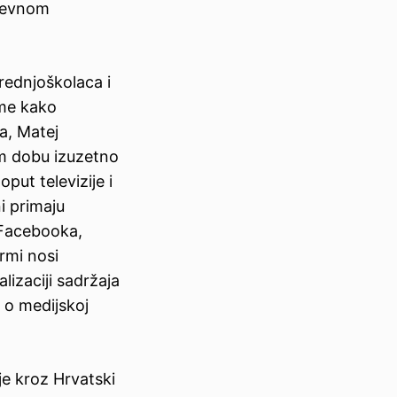
dnevnom
rednjoškolaca i
ome kako
a, Matej
om dobu izuzetno
put televizije i
i primaju
 Facebooka,
rmi nosi
lizaciji sadržaja
 o medijskoj
e kroz Hrvatski