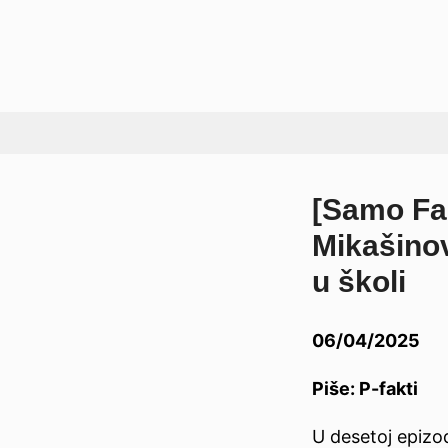
Preskoči
[Samo Fak
na
Mikašino
sadržaj
u školi
06/04/2025
Piše: P-fakti
U desetoj epizo