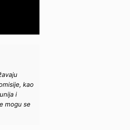
žavaju
omisije, kao
nija i
ne mogu se