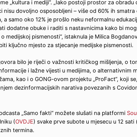
teme „kultura i mediji“. „Iako postoji prostor za obrad
i nisu dovoljno osposobljeni – više od 60% ih smatra
, a samo oko 12% je prošlo neku neformalnu edukacij
ti dodatne obuke i raditi s nastavnicima kako bi mogl
 o medijskoj pismenosti“, istaknula je Milica Bogdanovi
 biti ključno mjesto za stjecanje medijske pismenosti.
vora bilo je riječi o važnosti kritičkog mišljenja, o 
formacije i lažne vijesti u medijima, o alternativnim 
ama, kao i o GONG-ovom projektu „ProFact“, koji se,
anjem dezinformacijskih narativa povezanih s Covido
dcasta „Samo fakti“ možete slušati na platformi
Sou
niku (
OVDJE
) svake prve subote u mjesecu u 12 sati 
iznih termina.