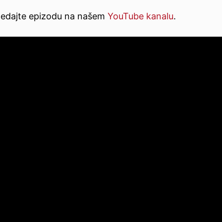
ledajte epizodu na našem
YouTube kanalu
.