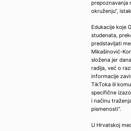
prepoznavanja r
okruženju“, ista
Edukacije koje 
studenata, prek
predstavljati m
Mikašinović-Kom
složena jer dana
radija, već o ra
informacije zavi
TikToka ili komu
specifične izazo
i načinu tražen
pismenosti“.
U Hrvatskoj med