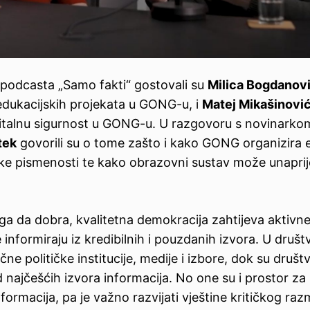
 podcasta „Samo fakti“ gostovali su
Milica Bogdanov
edukacijskih projekata u GONG-u, i
Matej Mikašinov
gitalnu sigurnost u GONG-u. U razgovoru s novinark
tek
govorili su o tome zašto i kako GONG organizira 
ke pismenosti te kako obrazovni sustav može unaprije
ga da dobra, kvalitetna demokracija zahtijeva aktivne
 informiraju iz kredibilnih i pouzdanih izvora. U društ
učne političke institucije, medije i izbore, dok su dru
 najčešćih izvora informacija. No one su i prostor za 
ormacija, pa je važno razvijati vještine kritičkog razmi