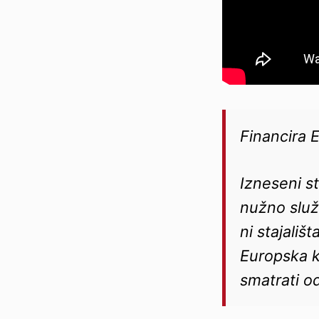
Financira 
Izneseni s
nužno služb
ni stajališ
Europska k
smatrati o