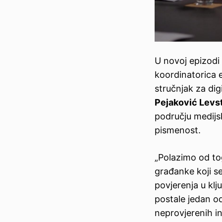
U novoj epizodi
koordinatorica 
stručnjak za di
Pejaković Levs
području medijs
pismenost.
„Polazimo od to
građanke koji se
povjerenja u klj
postale jedan od
neprovjerenih inf