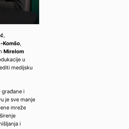
ić
,
ić-Komšo
,
om
Mirelom
edukacije u
diti medijsku
 građane i
vu je sve manje
štvene mreže
širenje
šljanja i