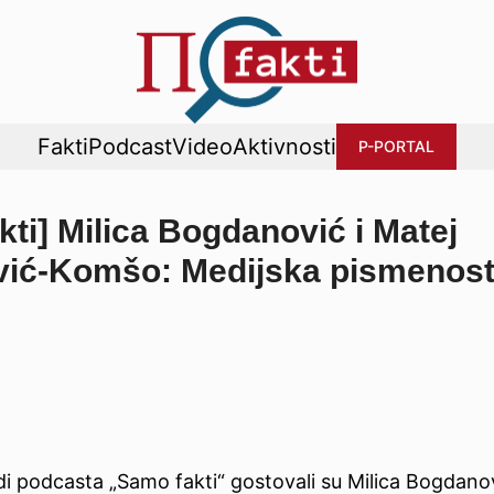
Fakti
Podcast
Video
Aktivnosti
P-PORTAL
ti] Milica Bogdanović i Matej
vić-Komšo: Medijska pismenost
di podcasta „Samo fakti“ gostovali su Milica Bogdano