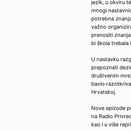
jezik, u okviru 
mnogi nastavnic
potrebna znanja
važno organizira
prenositi znanja
bi škola trebala
U nastavku razgo
prepoznati dezin
društvenim mrež
bavio razotkriv
Hrvatskoj.
Nove epizode po
na Radio Privred
kao i u više repr